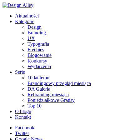
Aktualności
Kategorie
Design
Branding
UX
Typografia
Freebies
Blogowanie
Konkursy
Wydarzenia
Serie
10 lat temu
Brandingowy przegląd miesiąca
DA Galeria
Rebranding miesiąca
Poniedziałkowe Gratisy
Top 10
O blogu
Kontakt
Facebook
Twitter
Google News