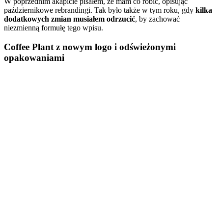
W poprzednim akapicie pisałem, że mam co robić, opisując
październikowe rebrandingi. Tak było także w tym roku, gdy
kilka
dodatkowych zmian musiałem odrzucić
, by zachować
niezmienną formułę tego wpisu.
Coffee Plant z nowym logo i odświeżonymi
opakowaniami