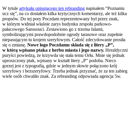
W tytule
artykułu opisującego ten rebranding
napisałem “Poznaniu
ucz się”, na co dostałem kilka krytycznych komentarzy, ale też kilka
propsów. Do tej pory Poczdam reprezentowany był przez znak,
w którym widniał właśnie zarys budynku zespołu parkowo-
pałacowego Sanssouci. Zestawiono go z trzema falami,
symbolizującymi prawdopodobnie ogrody tarasowe oraz zupełnie
niepasującym tu krojem szeryfowym. Całość zdecydowanie prosiła
się o zmianę.
Nowe logo Poczdamu składa się z litery „P”,
w którą wpisano ptaka z herbu miasta i jego nazwy.
Heraldyczni
puryści powiedzą, że krzywda się stała temu Orłu. Mnie się jednak
uproszczony ptak, wpisany w kształt litery „P” podoba. Nieco
gorzej jest z typografią, gdzie w jednym słowie połączono krój
szeryfowy i bezszeryfowy. Trzeba jednak przyznać, że za ten zabieg
wiele osób chwaliło znak. Za rebranding odpowiada agencja 5w.