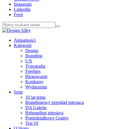
Instagram
LinkedIn
Feed
Aktualności
Kategorie
Design
Branding
UX
Typografia
Freebies
Blogowanie
Konkursy
Wydarzenia
Serie
10 lat temu
Brandingowy przegląd miesiąca
DA Galeria
Rebranding miesiąca
Poniedziałkowe Gratisy
Top 10
O blogu