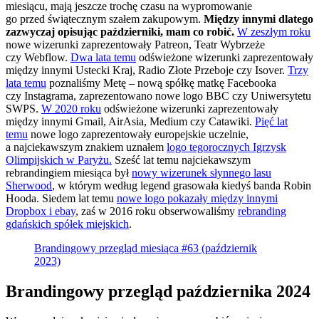
miesiącu, mają jeszcze trochę czasu na wypromowanie
go przed świątecznym szałem zakupowym.
Między innymi dlatego
zazwyczaj opisując październiki, mam co robić.
W zeszłym roku
nowe wizerunki zaprezentowały Patreon, Teatr Wybrzeże
czy Webflow.
Dwa lata temu
odświeżone wizerunki zaprezentowały
między innymi Ustecki Kraj, Radio Złote Przeboje czy Isover.
Trzy
lata temu
poznaliśmy Metę – nową spółkę matkę Facebooka
czy Instagrama, zaprezentowano nowe logo BBC czy Uniwersytetu
SWPS.
W 2020 roku
odświeżone wizerunki zaprezentowały
między innymi Gmail, AirAsia, Medium czy Catawiki.
Pięć lat
temu
nowe logo zaprezentowały europejskie uczelnie,
a najciekawszym znakiem uznałem
logo tegorocznych Igrzysk
Olimpijskich w Paryżu.
Sześć lat temu najciekawszym
rebrandingiem miesiąca był
nowy wizerunek słynnego lasu
Sherwood
, w którym według legend grasowała kiedyś banda Robin
Hooda. Siedem lat temu
nowe logo pokazały między innymi
Dropbox i ebay
, zaś w 2016 roku obserwowaliśmy
rebranding
gdańskich spółek miejskich
.
Brandingowy przegląd miesiąca #63 (październik
2023)
Brandingowy przegląd października 2024