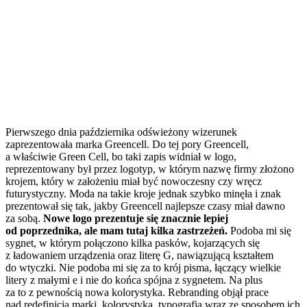
Pierwszego dnia października odświeżony wizerunek
zaprezentowała marka Greencell. Do tej pory Greencell,
a właściwie Green Cell, bo taki zapis widniał w logo,
reprezentowany był przez logotyp, w którym nazwę firmy złożono
krojem, który w założeniu miał być nowoczesny czy wręcz
futurystyczny. Moda na takie kroje jednak szybko minęła i znak
prezentował się tak, jakby Greencell najlepsze czasy miał dawno
za sobą.
Nowe logo prezentuje się znacznie lepiej
od poprzednika, ale mam tutaj kilka zastrzeżeń.
Podoba mi się
sygnet, w którym połączono kilka pasków, kojarzących się
z ładowaniem urządzenia oraz literę G, nawiązującą kształtem
do wtyczki. Nie podoba mi się za to krój pisma, łączący wielkie
litery z małymi e i nie do końca spójna z sygnetem. Na plus
za to z pewnością nowa kolorystyka. Rebranding objął prace
nad redefinicją marki, kolorystyką, typografią wraz ze sposobem ich