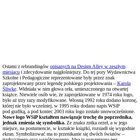
Ostatni z rebrandingów
opisanych na Design Alley w zeszłym
miesiącu
i zdecydowanie najgłośniejszy. Do tej pory Wydawnictwa
Szkolne i Pedagogiczne reprezentowane były przez znak
zaprojektowany przez legendę polskiego projektowania –
Karola
Śliwkę
. Widniała w nim głowa orła, umieszczonego na otwartej
książce. Niewiele osób wie, że zaprojektowane w 1974 roku logo,
było aż trzy razy modyfikowane. Wiosną 1992 roku dodano koronę,
której nie było wcześniej, w 1995 roku dodano napis WSiP
pod grafiką, a pod koniec 2003 roku logo zostało unowocześnione.
Nowe logo WSiP kształtem nawiązuje trochę do poprzednika,
jednak zmienia się symbolika.
Ze znaku znika orzeł, a w jego
miejsce, na postumencie, w kształcie książki, rozsiadł się wygodnie
ekran. Symbolizować ma to przenikanie się dwóch światów –
tradycyjnego oraz współczesnego. Idea ta rozszerzona jest