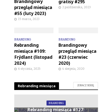
Brandingowy
gratisy #295
przegląd miesiąca
2 października, 2023
#55 (luty 2023)
15 marca, 2023
BRANDING
BRANDING
Rebranding
Brandingowy
miesiąca #109:
przegląd miesiąca
Frýdlant (listopad
#23 (czerwiec
2024)
2020)
6 stycznia, 2025
4 sierpnia, 2020
Rebranding miesiąca
ZOBACZ SERIĘ
BRANDING
Rebranding miesiąca #127: