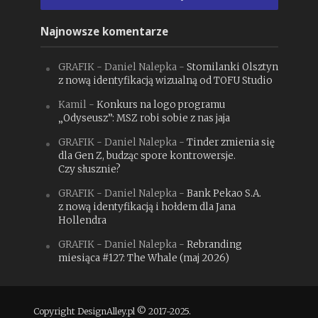
Najnowsze komentarze
GRAFIK - Daniel Nalepka
-
Stomilanki Olsztyn
z nową identyfikacją wizualną od TOFU Studio
Kamil
-
Konkurs na logo programu
„Odyseusz”: MSZ robi sobie z nas jaja
GRAFIK - Daniel Nalepka
-
Tinder zmienia się
dla Gen Z, budząc spore kontrowersje.
Czy słusznie?
GRAFIK - Daniel Nalepka
-
Bank Pekao S.A.
z nową identyfikacją i hołdem dla Jana
Hollendra
GRAFIK - Daniel Nalepka
-
Rebranding
miesiąca #127: The Whale (maj 2026)
Copyright DesignAlley.pl © 2017-2025.