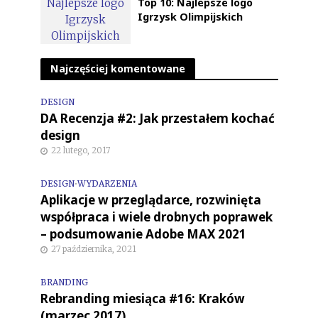
Top 10: Najlepsze logo
Igrzysk Olimpijskich
Najczęściej komentowane
DESIGN
DA Recenzja #2: Jak przestałem kochać
design
22 lutego, 2017
DESIGN
•
WYDARZENIA
Aplikacje w przeglądarce, rozwinięta
współpraca i wiele drobnych poprawek
– podsumowanie Adobe MAX 2021
27 października, 2021
BRANDING
Rebranding miesiąca #16: Kraków
(marzec 2017)