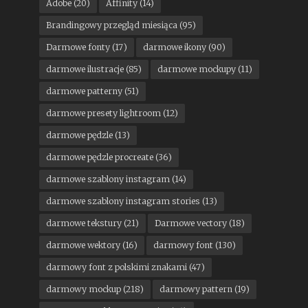
Adobe
(20)
Affinity
(14)
Brandingowy przegląd miesiąca
(95)
Darmowe fonty
(17)
darmowe ikony
(90)
darmowe ilustracje
(85)
darmowe mockupy
(11)
darmowe patterny
(51)
darmowe presety lightroom
(12)
darmowe pędzle
(13)
darmowe pędzle procreate
(36)
darmowe szablony instagram
(14)
darmowe szablony instagram stories
(13)
darmowe tekstury
(21)
Darmowe vectory
(18)
darmowe wektory
(16)
darmowy font
(130)
darmowy font z polskimi znakami
(47)
darmowy mockup
(218)
darmowy pattern
(19)