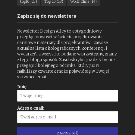
top10
(25)
Top 10
(13)
Wolff Olins
(14)
Zapisz się do newslettera
Newsletter Design Alley to cotygodniowy
przegląd nowości w świecie projektowania,
darmowe materiały dla projektantów i zawsze
aktualna lista okołograficznych konferencji i
wydarzeń, a wszystko podane w przystępny, znany
z tego bloga sposób. Zasubskrybuj już dziś, by nie
przegapić kolejnego odcinka, który już w
najbliższy czwartek może pojawić się w Twojej
skrzynce email.
Imię:
Adres e-mail: