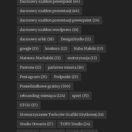
Darmowy szablon powerpoint
(46)
darmowy szablon prezentacji
(46)
darmowy szablon prezentacji powerpoint
(24)
darmowy szablon wordpress
(14)
darmowy ui kit
(18)
DesignStudio
(11)
google
(15)
konkurs
(12)
Kuba Malicki
(13)
Mateusz Machalski
(21)
motoryzacja
(13)
Pantone
(11)
państwa miasta
(16)
Pentagram
(25)
Podpunkt
(15)
Poniedziałkowe gratisy
(300)
rebranding miesiąca
(124)
sport
(35)
STGU
(17)
Stowarzyszenie Twórców Grafiki Użytkowej
(14)
Studio Otwarte
(17)
TOFU Studio
(24)