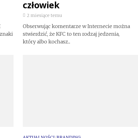
człowiek
2 miesiące temu
I
Obserwując komentarze w Internecie można
 znaki
stwierdzić, że KFC to ten rodzaj jedzenia,
który albo kochasz...
AKTUALNOŚCI
•
BRANDING