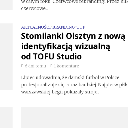
w całym roku. Czerwcowe rebrandingi Przez kilk
czerwcowe...
AKTUALNOŚCI
•
BRANDING
•
TOP
Stomilanki Olsztyn z nową
identyfikacją wizualną
od TOFU Studio
6 dni temu
1 komentarz
Lipiec udowadnia, że damski futbol w Polsce
profesjonalizuje się coraz bardziej. Najpierw piłk
warszawskiej Legii pokazały stroje...