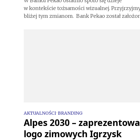
W Banku Pekao ostatnio sporo się dzieje
w kontekście tożsamości wizualnej. Przyjrzyjmy
bliżej tym zmianom. Bank Pekao został założony
AKTUALNOŚCI
•
BRANDING
Alpes 2030 – zaprezentow
logo zimowych Igrzysk