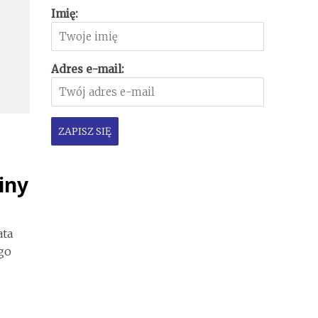
Imię:
Adres e-mail:
iny
ata
go