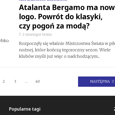
Atalanta Bergamo ma now
logo. Powrót do klasyki,
czy pogoń za modą?
2 miesiące temu
ybko.
Rozpoczęły się właśnie Mistrzostwa Świata w pił
nożnej, które kończą tegoroczny sezon. Wiele
klubów myśli już więc o nadchodzącym...
2
3
…
40
NASTĘPNA
Popularne tagi