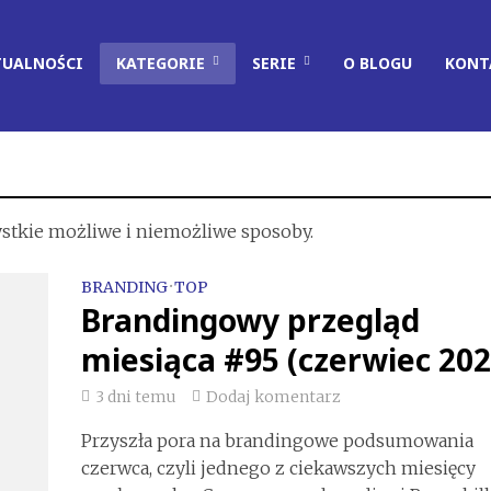
TUALNOŚCI
KATEGORIE
SERIE
O BLOGU
KONT
stkie możliwe i niemożliwe sposoby.
BRANDING
•
TOP
Brandingowy przegląd
miesiąca #95 (czerwiec 202
3 dni temu
Dodaj komentarz
Przyszła pora na brandingowe podsumowania
czerwca, czyli jednego z ciekawszych miesięcy