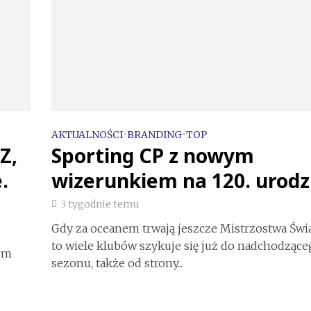
AKTUALNOŚCI
•
BRANDING
•
TOP
Z,
Sporting CP z nowym
.
wizerunkiem na 120. urodz
3 tygodnie temu
Gdy za oceanem trwają jeszcze Mistrzostwa Świ
to wiele klubów szykuje się już do nadchodzące
em
sezonu, także od strony...