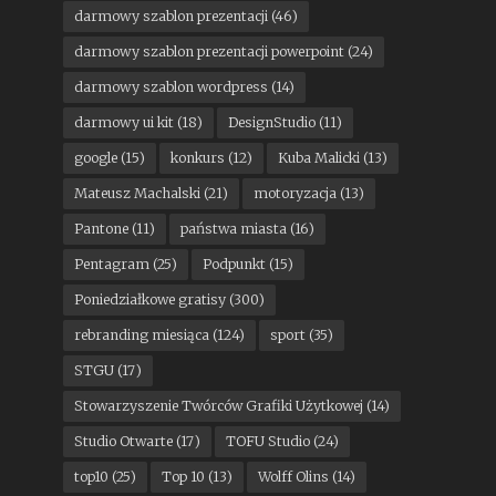
darmowy szablon prezentacji
(46)
darmowy szablon prezentacji powerpoint
(24)
darmowy szablon wordpress
(14)
darmowy ui kit
(18)
DesignStudio
(11)
google
(15)
konkurs
(12)
Kuba Malicki
(13)
Mateusz Machalski
(21)
motoryzacja
(13)
Pantone
(11)
państwa miasta
(16)
Pentagram
(25)
Podpunkt
(15)
Poniedziałkowe gratisy
(300)
rebranding miesiąca
(124)
sport
(35)
STGU
(17)
Stowarzyszenie Twórców Grafiki Użytkowej
(14)
Studio Otwarte
(17)
TOFU Studio
(24)
top10
(25)
Top 10
(13)
Wolff Olins
(14)