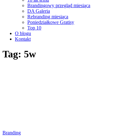
Brandingowy przegląd miesiąca
DA Galeria
Rebranding miesiąca
Poniedziałkowe Gratisy
Top 10
O blogu
Kontakt
Tag: 5w
Branding