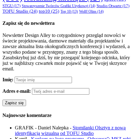
STGU
(17)
Studio Otwarte
(17)
Stowarzyszenie Twórców Grafiki Użytkowej
(14)
TOFU Studio
(24)
top10
(25)
Wolff Olins
(14)
Top 10
(13)
Zapisz się do newslettera
Newsletter Design Alley to cotygodniowy przegląd nowości w
świecie projektowania, darmowe materiały dla projektantów i
zawsze aktualna lista okołograficznych konferencji i wydarzeń, a
wszystko podane w przystępny, znany z tego bloga sposób.
Zasubskrybuj już dziś, by nie przegapić kolejnego odcinka, który
już w najbliższy czwartek może pojawić się w Twojej skrzynce
email.
Imię:
Adres e-mail:
Najnowsze komentarze
GRAFIK - Daniel Nalepka
-
Stomilanki Olsztyn z nową
identyfikacją wizualną od TOFU Studio
Kamil
-
Konkurs na logo programu „Odyseusz”: MSZ robi