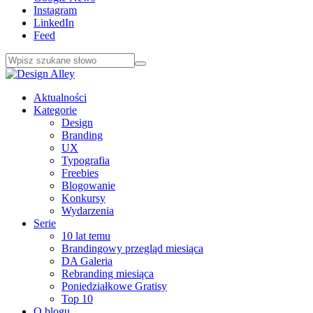
Instagram
LinkedIn
Feed
Aktualności
Kategorie
Design
Branding
UX
Typografia
Freebies
Blogowanie
Konkursy
Wydarzenia
Serie
10 lat temu
Brandingowy przegląd miesiąca
DA Galeria
Rebranding miesiąca
Poniedziałkowe Gratisy
Top 10
O blogu