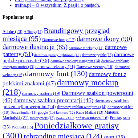
trafna.pl – O wszystkim. Z pasji i o pasjach.
Popularne tagi
Brandingowy przegląd
Adobe
(20)
Affinity
(14)
miesiąca
(95)
darmowe ikony
(90)
Darmowe fonty
(17)
darmowe ilustracje
(85)
darmowe
darmowe mockupy
(11)
patterny
(51)
darmowe
darmowe presety lightroom
(12)
darmowe pędzle
(13)
pędzle procreate
(36)
darmowe szablony instagram
(14)
darmowe szablony
darmowe tekstury
(21)
Darmowe vectory
(18)
darmowe
instagram stories
(13)
darmowy font
(130)
darmowy font z
wektory
(16)
darmowy mockup
polskimi znakami
(47)
(218)
Darmowy szablon powerpoint
darmowy pattern
(19)
(46)
darmowy szablon prezentacji
(46)
darmowy szablon
prezentacji powerpoint
(24)
darmowy ui kit
darmowy szablon wordpress
(14)
Mateusz
(18)
google
(15)
konkurs
(12)
Kuba Malicki
(13)
DesignStudio
(11)
Machalski
(21)
Pentagram
państwa miasta
(16)
motoryzacja
(13)
Pantone
(11)
Poniedziałkowe gratisy
(25)
Podpunkt
(15)
(300)
rebranding miesiąca
(124)
sport
(35)