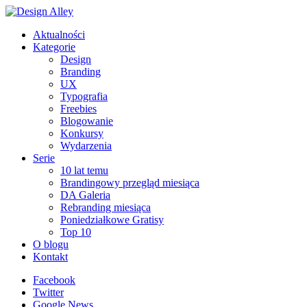
Aktualności
Kategorie
Design
Branding
UX
Typografia
Freebies
Blogowanie
Konkursy
Wydarzenia
Serie
10 lat temu
Brandingowy przegląd miesiąca
DA Galeria
Rebranding miesiąca
Poniedziałkowe Gratisy
Top 10
O blogu
Kontakt
Facebook
Twitter
Google News