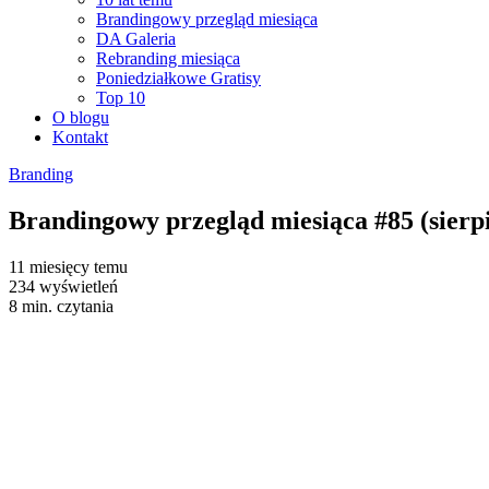
Brandingowy przegląd miesiąca
DA Galeria
Rebranding miesiąca
Poniedziałkowe Gratisy
Top 10
O blogu
Kontakt
Branding
Brandingowy przegląd miesiąca #85 (sierp
11 miesięcy temu
234 wyświetleń
8 min. czytania