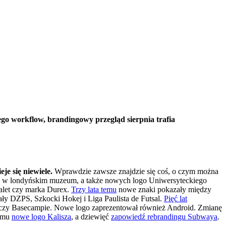
go workflow, brandingowy przegląd sierpnia trafia
eje się niewiele.
Wprawdzie zawsze znajdzie się coś, o czym można
an w londyńskim muzeum, a także nowych logo Uniwersyteckiego
alet czy marka Durex.
Trzy lata temu
nowe znaki pokazały między
ały DZPS, Szkocki Hokej i Liga Paulista de Futsal.
Pięć lat
czy Basecampie. Nowe logo zaprezentował również Android. Zmianę
temu
nowe logo Kalisza
, a dziewięć
zapowiedź rebrandingu Subwaya
.