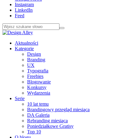
Instagram
LinkedIn
Feed
Aktualności
Kategorie
Design
Branding
UX
Typografia
Freebies
Blogowanie
Konkursy
Wydarzenia
Serie
10 lat temu
Brandingowy przegląd miesiąca
DA Galeria
Rebranding miesiąca
Poniedziałkowe Gratisy
Top 10
O blogu