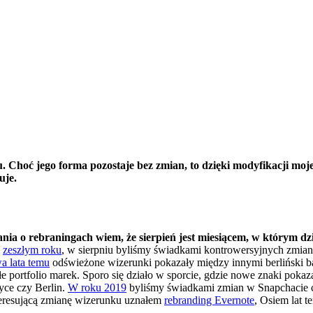
 Choć jego forma pozostaje bez zmian, to dzięki modyfikacji moje
uje.
ania o rebraningach wiem, że sierpień jest miesiącem, w którym dzi
W
zeszłym roku
, w sierpniu byliśmy świadkami kontrowersyjnych zmi
a lata temu
odświeżone wizerunki pokazały między innymi berliński b
 portfolio marek. Sporo się działo w sporcie, gdzie nowe znaki pokaz
ce czy Berlin.
W roku 2019
byliśmy świadkami zmian w Snapchacie 
nteresującą zmianę wizerunku uznałem
rebranding Evernote
, Osiem lat 