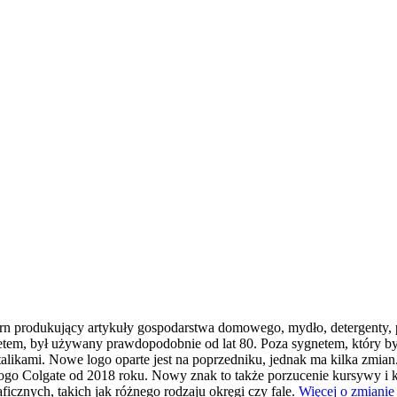
produkujący artykuły gospodarstwa domowego, mydło, detergenty, pas
tem, był używany prawdopodobnie od lat 80. Poza sygnetem, który był
alikami. Nowe logo oparte jest na poprzedniku, jednak ma kilka zmian
go Colgate od 2018 roku. Nowy znak to także porzucenie kursywy i k
ficznych, takich jak różnego rodzaju okręgi czy fale.
Więcej o zmianie 