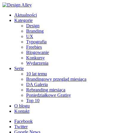
Aktualności
Kategorie
Design
Branding
UX
Typografia
Freebies
Blogowanie
Konkursy
Wydarzenia
Serie
10 lat temu
Brandingowy przegląd miesiąca
DA Galeria
Rebranding miesiąca
Poniedziałkowe Gratisy
Top 10
O blogu
Kontakt
Facebook
Twitter
Google News