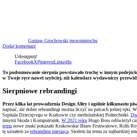
Gustaw Grochowski
mowmigrochu
Dodaj komentarz
Udostępnij!
Facebook
X
Pinterest
LinkedIn
To podsumowanie sierpnia powstawało trochę w innym podejściu.
w Twoje ręce nawet szybciej, niż kalendarz wydawniczy przewid
Sierpniowe rebrandingi
Przez kilka lat prowadzenia Design Alley i ogólnie kilkunastu pis
napisać, ale dobre rebrandingi można liczyć na palcach jednej ręki. 
Szpitala Dziecięcego w Krakowie czy mediolańskiej Politechniki.
Dw
innymi Skoda i Komputronik.
W 2021 roku
Hugo Boss odświeżył całe
temu
nowe znaki pokazało Krakowskie Biuro Festiwalowe, Rolls Roy
tę uznałem za
rebranding miesiąca
. Siedem lat temu za najbardziej i