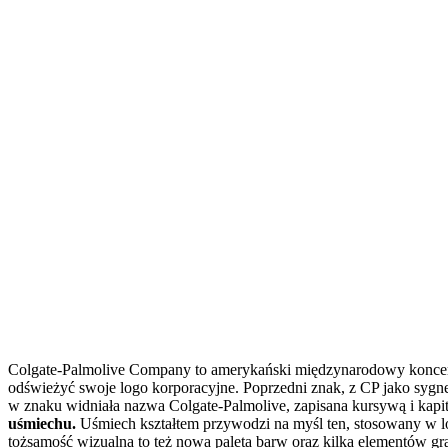
Colgate-Palmolive Company to amerykański międzynarodowy koncern 
odświeżyć swoje logo korporacyjne. Poprzedni znak, z CP jako sygne
w znaku widniała nazwa Colgate-Palmolive, zapisana kursywą i kapit
uśmiechu.
Uśmiech kształtem przywodzi na myśl ten, stosowany w lo
tożsamość wizualna to też nowa paleta barw oraz kilka elementów gra