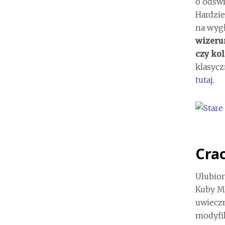
o odśw
Hardzie
na wygł
wizerun
czy kol
klasycz
tutaj
.
Cra
Ulubion
Kuby Ma
uwieczn
modyfi