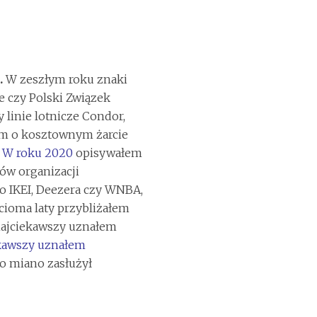
.
W zeszłym roku znaki
 czy Polski Związek
 linie lotnicze Condor,
m o kosztownym żarcie
.
W roku 2020
opisywałem
ów organizacji
o IKEI, Deezera czy WNBA,
ścioma laty przybliżałem
najciekawszy uznałem
ekawszy uznałem
o miano zasłużył