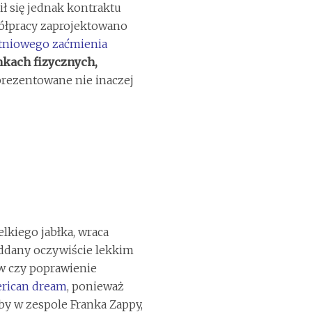
ł się jednak kontraktu
półpracy zaprojektowano
tniowego zaćmienia
nkach fizycznych,
prezentowane nie inaczej
lkiego jabłka, wraca
ddany oczywiście lekkim
w czy poprawienie
erican dream
, ponieważ
by w zespole Franka Zappy,