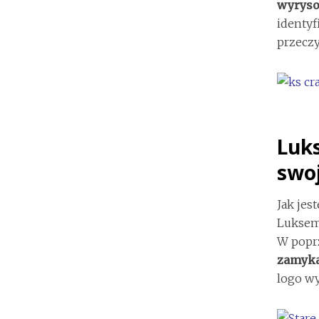
wyryso
identyf
przeczy
Luks
swoj
Jak jes
Luksemb
W poprz
zamykaj
logo wy