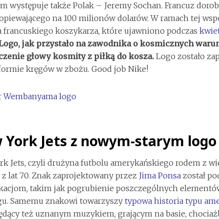
m występuje także Polak – Jeremy Sochan. Francuz dorobi
 opiewającego na 100 milionów dolarów. W ramach tej ws
a francuskiego koszykarza, które ujawniono podczas
kwie
Logo, jak przystało na zawodnika o kosmicznych waru
czenie głowy kosmity z piłką do kosza.
Logo zostało za
formie kręgów w zbożu. Good job Nike!
 York Jets z nowym-starym logo
k Jets, czyli drużyna futbolu amerykańskiego rodem z wie
 z lat 70. Znak zaprojektowany przez
Jima Ponsa
został po
kacjom, takim jak pogrubienie poszczególnych elementó
gu. Samemu znakowi towarzyszy
typowa historia typu am
ędący też uznanym muzykiem, grającym na basie, chociaż