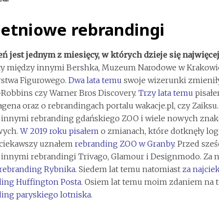
etniowe rebrandingi
ń jest jednym z miesięcy, w których dzieje się najwięcej
ły między innymi Bershka, Muzeum Narodowe w Krakowie
rstwa Figurowego.
Dwa lata temu
swoje wizerunki zmieniły
Robbins czy Warner Bros Discovery.
Trzy lata temu
pisałe
gena oraz o rebrandingach portalu wakacje.pl, czy Zaiksu
 innymi rebranding gdańskiego ZOO i wiele nowych znak
wych.
W 2019 roku pisałem
o zmianach, które dotknęły log
jciekawszy uznałem
rebranding ZOO w Granby
. Przed sze
 innymi rebrandingi Trivago, Glamour i Designmodo. Za 
rebranding Rybnika
. Siedem lat temu natomiast
za najci
ing Huffington Posta
. Osiem lat temu moim zdaniem na t
ing paryskiego lotniska
.