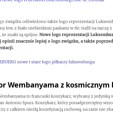
go związku odświeżono także logo reprezentacji Luksemb
y lew, z biało niebieskimi paskami w tle, trafił na tarczę 
, że znaki są spójne.
Nowe logo reprezentacji Luksembur
 opinii znacznie lepiej o logo związku, a także poprz
ntacji.
tor Wembanyama z kosmicznym 
Wembanyama to francuski koszykarz, wybrany z jedynką 
an Antonio Spurs. Koszykarz, który ponadprzeciętny wzro
czy z całkiem niezłą koordynacją ruchową, na razie nie zba