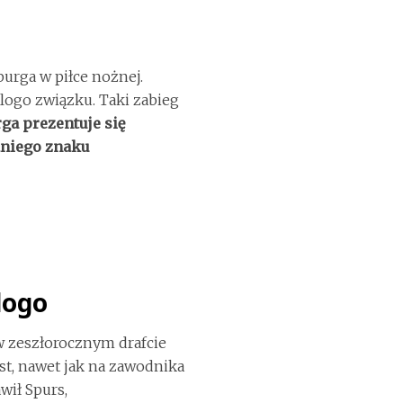
urga w piłce nożnej.
z logo związku. Taki zabieg
ga prezentuje się
edniego znaku
logo
w zeszłorocznym drafcie
st, nawet jak na zawodnika
wił Spurs,