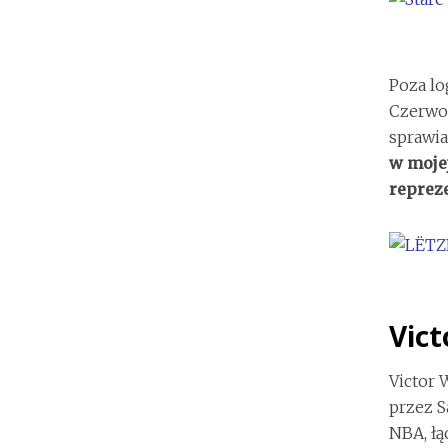
Poza lo
Czerwon
sprawia
w mojej
repreze
Vic
Victor 
przez S
NBA, łą