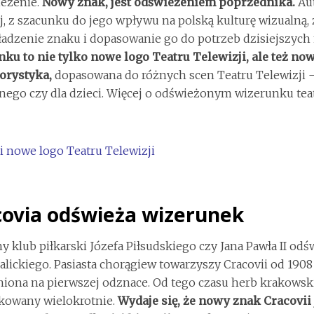
ieżenie.
Nowy znak, jest odświeżeniem poprzednika.
Aut
j, z szacunku do jego wpływu na polską kulturę wizualną,
adzenie znaku i dopasowanie go do potrzeb dzisiejszyc
ku to nie tylko nowe logo Teatru Telewizji, ale też n
orystyka,
dopasowana do różnych scen Teatru Telewizji –
nego czy dla dzieci. Więcej o odświeżonym wizerunku teat
covia odświeża wizerunek
y klub piłkarski Józefa Piłsudskiego czy Jana Pawła II od
lickiego. Pasiasta chorągiew towarzyszy Cracovii od 1908 
iona na pierwszej odznace. Od tego czasu herb krakowsk
kowany wielokrotnie.
Wydaje się, że nowy znak Cracovii 