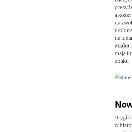
prezyde
a koszt 
na zwol
Prokura
na leka
znaku,
maja P
znaku.
Nowe
Orygina
w histo