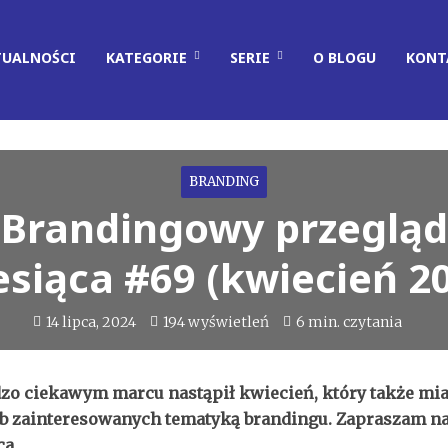
TUALNOŚCI
KATEGORIE
SERIE
O BLOGU
KONT
BRANDING
Brandingowy przegląd
siąca #69 (kwiecień 2
14 lipca, 2024
194 wyświetleń
6 min. czytania
dzo ciekawym marcu nastąpił kwiecień, który także mia
ób zainteresowanych tematyką brandingu. Zapraszam 
ca.