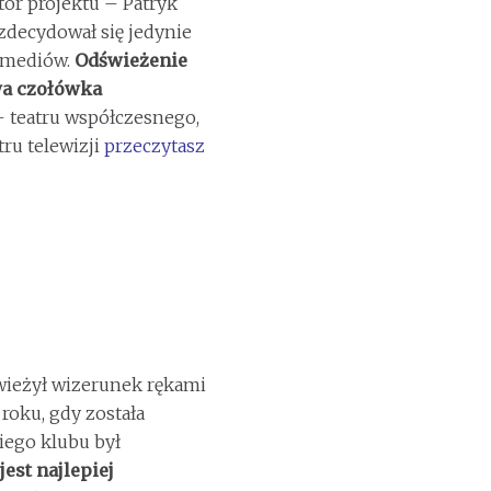
or projektu – Patryk
 zdecydował się jedynie
h mediów.
Odświeżenie
owa czołówka
 teatru współczesnego,
ru telewizji
przeczytasz
świeżył wizerunek rękami
roku, gdy została
iego klubu był
jest najlepiej