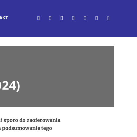
AKT
024)
ł sporo do zaoferowania
na podsumowanie tego