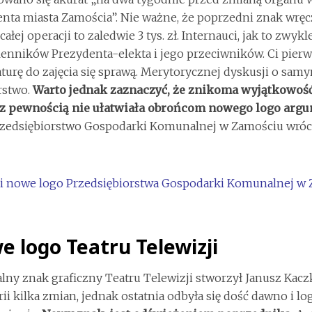
nta miasta Zamościa”. Nie ważne, że poprzedni znak wręcz
całej operacji to zaledwie 3 tys. zł. Internauci, jak to zwykl
enników Prezydenta-elekta i jego przeciwników. Ci pier
turę do zajęcia się sprawą. Merytorycznej dyskusji o sam
rstwo.
Warto jednak zaznaczyć, że znikoma wyjątkowość
 z pewnością nie ułatwiała obrońcom nowego logo argu
rzedsiębiorstwo Gospodarki Komunalnej w Zamościu wróc
 logo Teatru Telewizji
lny znak graficzny Teatru Telewizji stworzył Janusz Kac
rii kilka zmian, jednak ostatnia odbyła się dość dawno i log