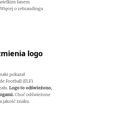
m wielkim fanem
. Więcej o rebrandingu
zmienia logo
znaki pokazał
 Football (FLF).
zału.
Logo to odświeżono,
rogami.
Choć odświeżone
a jakość znaku.