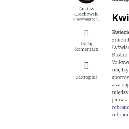
Gustaw
Kwi
Grochowski
mowmigrochu
Kwiecie
zmieni
Dodaj
Łyżwia
komentarz
Baskin-
Volkswa
między
sporto
Udostępnij!
a za na
między
jednak
rebrand
rebrand