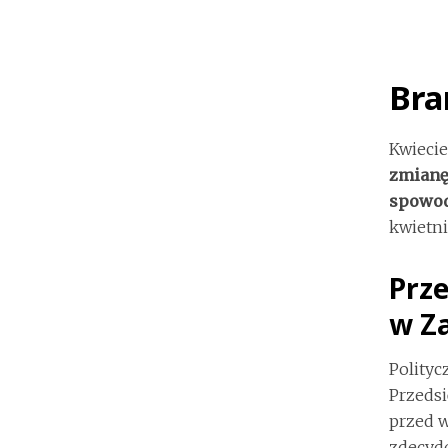
Bra
Kwieci
zmianę
spowod
kwietni
Prz
w Z
Polityc
Przedsi
przed w
zdecydo