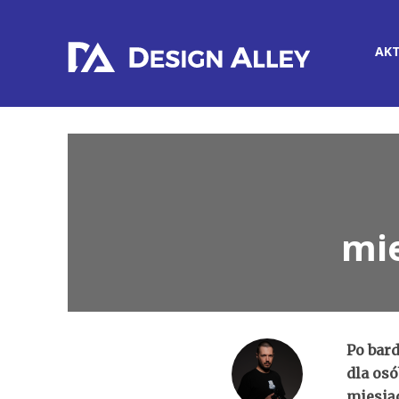
AK
mie
Po bar
dla os
miesią