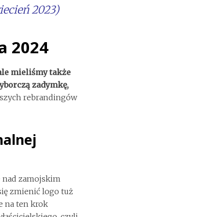
ecień 2023)
a 2024
le mieliśmy także
wyborczą zadymkę,
wszych rebrandingów
alnej
ie nad zamojskim
ię zmienić logo tuż
e na ten krok
aścicielskiego, czyli