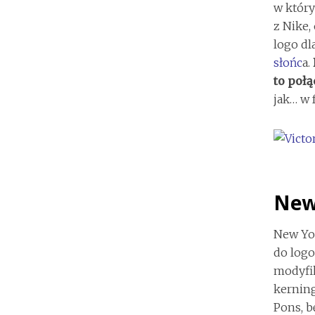
w który
z Nike,
logo dl
słońc
a.
to połą
jak… w 
New
New Yor
do logo
modyfi
kernin
Pons, b