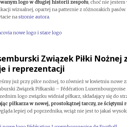
wanym logo w długiej historii zespołu
, choć nie jeste
ikacji wizualnej, opartej na patternie z różnorakich pasów
tacie na
stronie autora
.
emburski Związek Piłki Nożnej 
e i reprezentacji
teśmy już przy piłce nożnej, to również w kwietniu nowe 
urski Związek Piłkarski – Fédération Luxembourgeoise de
ednim logo związku widniał piłkarz, składający się do str
ąc piłkarza w nowej, prostokątnej tarczy, ze ściętymi 
gląda lepiej od poprzednika, wciąż nie jest to jakaś wysok