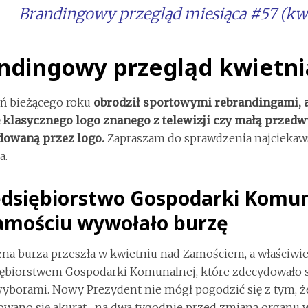
Brandingowy przegląd miesiąca #57 (kwi
ndingowy przegląd kwietni
eń bieżącego roku
obrodził sportowymi rebrandingami, a
 klasycznego logo znanego z telewizji czy małą przed
owaną przez logo.
Zapraszam do sprawdzenia najcieka
a.
edsiębiorstwo Gospodarki Komun
amościu wywołało burzę
zna burza przeszła w kwietniu nad Zamościem, a właściw
ębiorstwem Gospodarki Komunalnej, które zdecydowało s
yborami. Nowy Prezydent nie mógł pogodzić się z tym, ż
wano się akurat „na dwa tygodnie przed zmianą organu wł