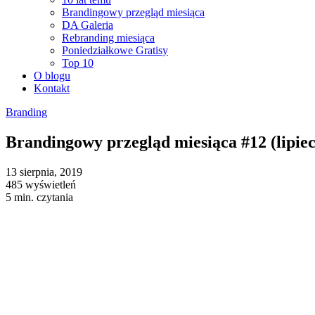
Brandingowy przegląd miesiąca
DA Galeria
Rebranding miesiąca
Poniedziałkowe Gratisy
Top 10
O blogu
Kontakt
Branding
Brandingowy przegląd miesiąca #12 (lipiec
13 sierpnia, 2019
485 wyświetleń
5 min. czytania