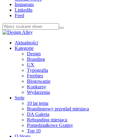
Instagram
LinkedIn
Feed
Aktualności
Kategorie
Design
Branding
UX
Typografia
Freebies
Blogowanie
Konkursy
Wydarzenia
Serie
10 lat temu
Brandingowy przegląd miesiąca
DA Galeria
Rebranding miesiąca
Poniedziałkowe Gratisy
Top 10
O blogu