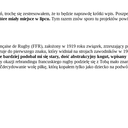
, trochę się zestresowałem, że to będzie naprawdę krótki wpis. Poszpe
óre miały miejsce w lipcu.
Tym razem znów sporo tu projektów powią
nçaise de Rugby (FFR), założony w 1919 roku związek, zrzeszający 
zuje do pierwszego znaku, który widniał na strojach zawodników w 19
bardziej podobał mi się stary, dość abstrakcyjny kogut, wpisany 
y okazji rebrandingu francuskiego rugby podzielę się z Tobą mało zn
. Zdecydowanie wolę piłkę, którą kopałem tylko jako dziecko na podwó