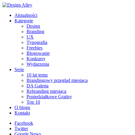
Aktualności
Kategorie
Design
Branding
UX
Typografia
Freebies
Blogowanie
Konkursy
Wydarzenia
Serie
10 lat temu
Brandingowy przegląd miesiąca
DA Galeria
Rebranding miesiąca
Poniedziałkowe Gratisy
Top 10
O blogu
Kontakt
Facebook
Twitter
Google News