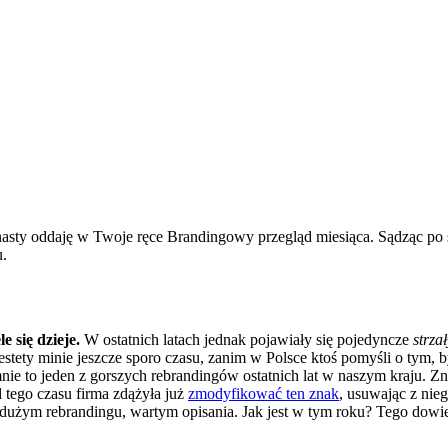
asty oddaję w Twoje ręce Brandingowy przegląd miesiąca. Sądząc po st
u.
 się dzieje.
W ostatnich latach jednak pojawiały się pojedyncze
strza
estety minie jeszcze sporo czasu, zanim w Polsce ktoś pomyśli o tym,
e to jeden z gorszych rebrandingów ostatnich lat w naszym kraju. Zna
 tego czasu firma zdążyła już
zmodyfikować ten znak
, usuwając z nieg
żym rebrandingu, wartym opisania. Jak jest w tym roku? Tego dowiesz