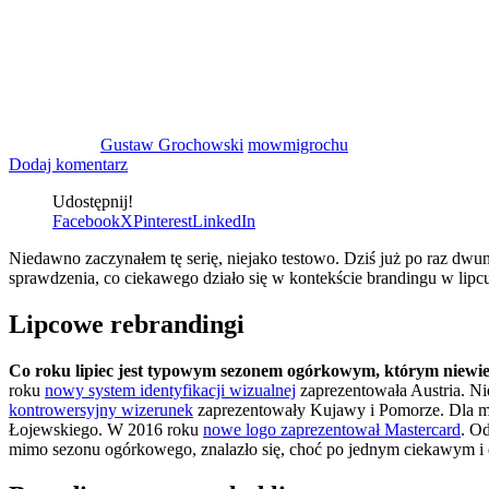
Gustaw Grochowski
mowmigrochu
Dodaj komentarz
Udostępnij!
Facebook
X
Pinterest
LinkedIn
Niedawno zaczynałem tę serię, niejako testowo. Dziś już po raz dwun
sprawdzenia, co ciekawego działo się w kontekście brandingu w lipc
Lipcowe rebrandingi
Co roku lipiec jest typowym sezonem ogórkowym, którym niewiele
roku
nowy system identyfikacji wizualnej
zaprezentowała Austria. Ni
kontrowersyjny wizerunek
zaprezentowały Kujawy i Pomorze. Dla mni
Łojewskiego. W 2016 roku
nowe logo zaprezentował Mastercard
. Od
mimo sezonu ogórkowego, znalazło się, choć po jednym ciekawym i du