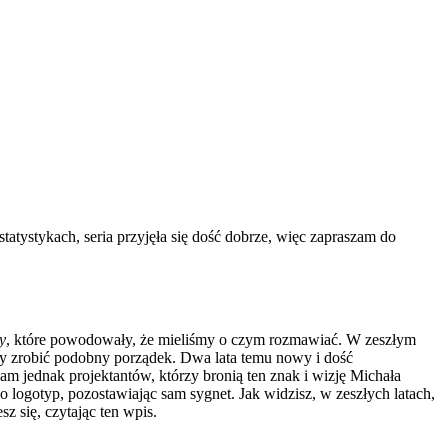
atystykach, seria przyjęła się dość dobrze, więc zapraszam do
ły
, które powodowały, że mieliśmy o czym rozmawiać. W zeszłym
 by zrobić podobny porządek. Dwa lata temu nowy i dość
m jednak projektantów, którzy bronią ten znak i wizję Michała
o logotyp, pozostawiając sam sygnet. Jak widzisz, w zeszłych latach,
 się, czytając ten wpis.