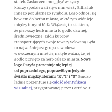
statek. Zaskoczeni mogą być wszyscy,
którzy spodziewali się w nim wieży Eiffla lub
innego popularnego symbolu. Logo odnosi się
bowiem do herbu miasta, w którym widnieje
między innymi łódź. Wiąże się to z faktem,
że pierwszy herb miasta to godło dawnej,
średniowiecznej gildii kupców
transportujących swoje towary Sekwaną. Była
to najważniejsza grupa zawodowa
w ówczesnym mieście, na tyle ważna, że jej
godło przyjęto za herb całego miasta.
Nowe
logo Paryża prezentuje się lepiej
od poprzedniego, poprawiłbym jedynie
światło między literami “R”, “I” i “S”
. Bardzo
ładnie prezentuje się
całość identyfikacji
wizualnej
, przygotowanej przez Carré Noir.