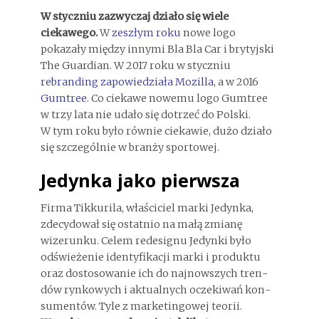
W styczniu zazwyczaj działo się wiele
ciekawego.
W
zeszłym roku
nowe logo
pokazały między innymi Bla Bla Car i brytyjski
The Guardian. W 2017 roku w styczniu
rebranding zapowiedziała Mozilla
, a w 2016
Gumtree
. Co ciekawe nowemu logo Gumtree
w trzy lata nie udało się dotrzeć do Polski.
W tym roku było równie ciekawie, dużo działo
się szczególnie w branży sportowej.
Jedynka jako pierwsza
Firma Tik­ku­rila, wła­ści­ciel marki Jedynka,
zdecydował się ostatnio na małą zmianę
wizerunku. Celem rede­si­gnu Jedynki było
odświe­że­nie iden­ty­fi­ka­cji marki i pro­duktu
oraz dosto­so­wa­nie ich do naj­nowszych tren­
dów ryn­ko­wych i aktu­al­nych ocze­ki­wań kon­
su­men­tów. Tyle z marketingowej teorii.