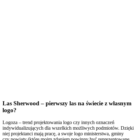
Las Sherwood – pierwszy las na świecie z własnym
logo?
Logoza – trend projektowania logo czy innych oznaczeń
indywidualizujących dla wszelkich możliwych podmiotów. Dzięki
niej projektanci mają pracę, a swoje logo ministerstwa, gminy
czy powiaty (które moim zdaniem powinny być reprezentowane