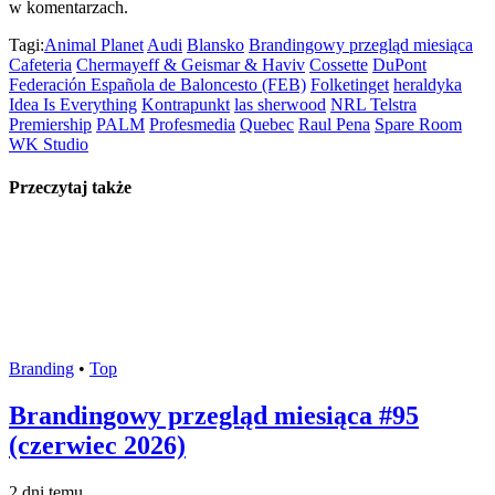
w komentarzach.
Tagi:
Animal Planet
Audi
Blansko
Brandingowy przegląd miesiąca
Cafeteria
Chermayeff & Geismar & Haviv
Cossette
DuPont
Federación Española de Baloncesto (FEB)
Folketinget
heraldyka
Idea Is Everything
Kontrapunkt
las sherwood
NRL Telstra
Premiership
PALM
Profesmedia
Quebec
Raul Pena
Spare Room
WK Studio
Przeczytaj także
Branding
•
Top
Brandingowy przegląd miesiąca #95
(czerwiec 2026)
2 dni temu