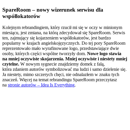
SpareRoom – nowy wizerunek serwisu dla
współlokatorów
Kolejnym rebrandingiem, który rzucił mi się w oczy w minionym
miesiącu, jest zmiana, na którą zdecydował się SpareRoom. Serwis
ten, zajmujący się kojarzeniem współlokatorów, jest bardzo
popularny w krajach angielskojęzycznych. Do tej pory SpareRoom
reprezentowało mało wyrafinowane logo, przedstawiające dwie
osoby, których części wspólne tworzyły dom.
Nowe logo stawia
na mniej oczywiste skojarzenia. Mniej oczywiste i niestety mniej
czytelne.
W nowym sygnecie znajdziemy domek z falą,
która zdaniem autorów symbolizować ma ludzi i samo dzielenie się.
Ja niestety, mimo szczerych chęci, nie odnalazłem w znaku tych
znaczeń. Więcej na temat rebrandingu SpareRoom przeczytasz
na
stronie autorów – Idea Is Everything
.