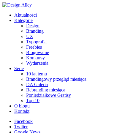
Aktualności
Kategorie
Design
Branding
UX
Typografia
Freebies
Blogowanie
Konkursy
Wydarzenia
Serie
10 lat temu
Brandingowy przegląd miesiąca
DA Galeria
Rebranding miesiąca
Poniedziałkowe Gratisy
Top 10
O blogu
Kontakt
Facebook
Twitter
Google News