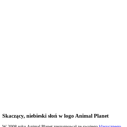
Skaczący, niebieski słoń w logo Animal Planet
W 2008 roku Animal Planet zrezygnował ze swojego
klasycznego