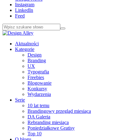
Instagram
LinkedIn
Feed
Aktualności
Kategorie
Design
Branding
UX
Typografia
Freebies
Blogowanie
Konkursy
Wydarzenia
Serie
10 lat temu
Brandingowy przegląd miesiąca
DA Galeria
Rebranding miesiąca
Poniedziałkowe Gratisy
Top 10
O blogu