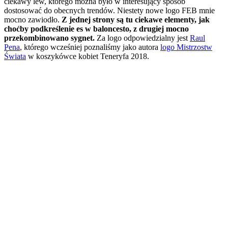
ciekawy lew, którego można było w interesujący sposób
dostosować do obecnych trendów. Niestety nowe logo FEB mnie
mocno zawiodło.
Z jednej strony są tu ciekawe elementy, jak
choćby podkreślenie es w baloncesto, z drugiej mocno
przekombinowano sygnet.
Za logo odpowiedzialny jest
Raul
Pena
, którego wcześniej poznaliśmy jako autora
logo Mistrzostw
Świata
w koszykówce kobiet Teneryfa 2018.