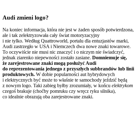
Audi zmieni logo?
Na koniec informacja, która nie jest w żaden sposób potwierdzona,
ale i tak zelektryzowała cały świat motoryzacyjny
i nie tylko. Według Quattroworld, portalu dla entuzjastów marki,
Audi zastrzegło w USA i Niemczech dwa nowe znaki towarowe.
To oczywiście nie musi nic znaczyć i o niczym nie świadczyć,
jednak ziarenko niepewności zostało zasiane.
Domniemuje się,
że zarejestrowane znaki mogą posłużyć Audi
do reprezentowania jednego z przyszłych subbrandów lub linii
produktowych.
W dobie popularności aut hybrydowych
i elektrycznych być może to właśnie te samochody jeździć będą
z nowym logo. Taki zabieg byłby zrozumiały, w końcu
elektrykom
czegoś brakuje (choćby pomruku czy wręcz ryku silnika),
co idealnie obrazują oba zarejestrowane znaki.