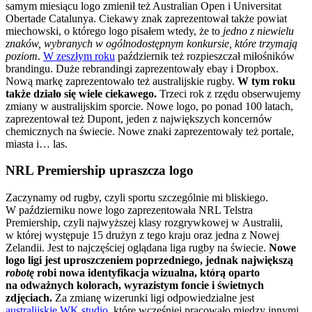
samym miesiącu logo zmienił też Australian Open i Universitat
Obertade Catalunya. Ciekawy znak zaprezentował także powiat
miechowski, o którego logo pisałem wtedy, że to
jedno z niewielu
znaków, wybranych w ogólnodostępnym konkursie, które trzymają
poziom
.
W zeszłym roku
październik też rozpieszczał miłośników
brandingu. Duże rebrandingi zaprezentowały ebay i Dropbox.
Nową markę zaprezentowało też australijskie rugby.
W tym roku
także działo się wiele ciekawego.
Trzeci rok z rzędu obserwujemy
zmiany w australijskim sporcie. Nowe logo, po ponad 100 latach,
zaprezentował też Dupont, jeden z największych koncernów
chemicznych na świecie. Nowe znaki zaprezentowały też portale,
miasta i… las.
NRL Premiership upraszcza logo
Zaczynamy od rugby, czyli sportu szczególnie mi bliskiego.
W październiku nowe logo zaprezentowała NRL Telstra
Premiership, czyli najwyższej klasy rozgrywkowej w Australii,
w której występuje 15 drużyn z tego kraju oraz jedna z Nowej
Zelandii. Jest to najczęściej oglądana liga rugby na świecie.
Nowe
logo ligi jest uproszczeniem poprzedniego, jednak największą
robotę
robi nowa identyfikacja wizualna, którą oparto
na odważnych kolorach, wyrazistym foncie i świetnych
zdjęciach.
Za zmianę wizerunki ligi odpowiedzialne jest
australijskie WK studio
, które wcześniej pracowało między innymi