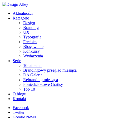
Aktualności
Kategorie
Design
Branding
UX
Typografia
Freebies
Blogowanie
Konkursy
Wydarzenia
Serie
10 lat temu
Brandingowy przegląd miesiąca
DA Galeria
Rebranding miesiąca
Poniedziałkowe Gratisy
Top 10
O blogu
Kontakt
Facebook
Twitter
Google News