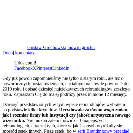
Gustaw Grochowski
mowmigrochu
Dodaj komentarz
Udostępnij!
Facebook
X
Pinterest
LinkedIn
Gdy już powoli zapomnieliśmy nie tylko o starym roku, ale też o
noworocznych postanowieniach, chciałbym na chwilę powrócić do
2019 roku i opisać dziesięć najciekawszych rebranidingów zeszłego
roku. Zapraszam Cię do małej podróży przez minione 12 miesięcy.
Dziesięć przedstawionych w tym wpisie rebrandingów wybrałem
na podstawie kilku kryteriów.
Decydowała zarówno
waga
zmian,
jak i rozmiar firmy lub instytucji czy jakość artystyczna nowego
wizerunku.
Nie można zatem mówić o 10 najlepszych
rebrandingach, a raczej tych, które w jakiś sposób wyróżniły się
spośród setek innych. Piszę setek, bo w
serii Brandingowy przegląd