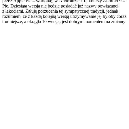
przez Apple Pie – szarlotkę, w Androidzie 1.0, kończy Android 9 –
Pie. Dziesiąta wersja nie będzie posiadać już nazwy powiązanej
z łakociami. Żałuję porzucenia tej sympatycznej tradycji, jednak
rozumiem, że z każdą kolejną wersją utrzymywanie jej byłoby coraz
trudniejsze, a okrągła 10 wersja, jest dobrym momentem na zmianę.