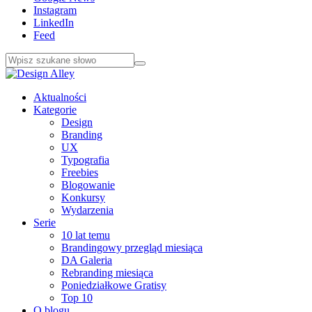
Instagram
LinkedIn
Feed
Aktualności
Kategorie
Design
Branding
UX
Typografia
Freebies
Blogowanie
Konkursy
Wydarzenia
Serie
10 lat temu
Brandingowy przegląd miesiąca
DA Galeria
Rebranding miesiąca
Poniedziałkowe Gratisy
Top 10
O blogu