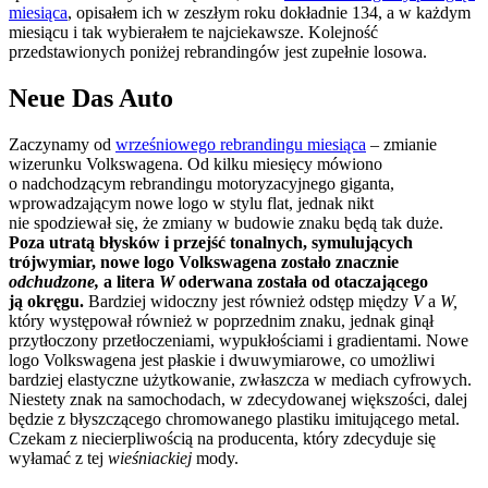
miesiąca
, opisałem ich w zeszłym roku dokładnie 134, a w każdym
miesiącu i tak wybierałem te najciekawsze. Kolejność
przedstawionych poniżej rebrandingów jest zupełnie losowa.
Neue Das Auto
Zaczynamy od
wrześniowego rebrandingu miesiąca
– zmianie
wizerunku Volkswagena. Od kilku miesięcy mówiono
o nadchodzącym rebrandingu motoryzacyjnego giganta,
wprowadzającym nowe logo w stylu flat, jednak nikt
nie spodziewał się, że zmiany w budowie znaku będą tak duże.
Poza utratą błysków i przejść tonalnych, symulujących
trójwymiar, nowe logo Volkswagena zostało znacznie
odchudzone,
a litera
W
oderwana została od otaczającego
ją okręgu.
Bardziej widoczny jest również odstęp między
V
a
W,
który występował również w poprzednim znaku, jednak ginął
przytłoczony przetłoczeniami, wypukłościami i gradientami. Nowe
logo Volkswagena jest płaskie i dwuwymiarowe, co umożliwi
bardziej elastyczne użytkowanie, zwłaszcza w mediach cyfrowych.
Niestety znak na samochodach, w zdecydowanej większości, dalej
będzie z błyszczącego chromowanego plastiku imitującego metal.
Czekam z niecierpliwością na producenta, który zdecyduje się
wyłamać z tej
wieśniackiej
mody.