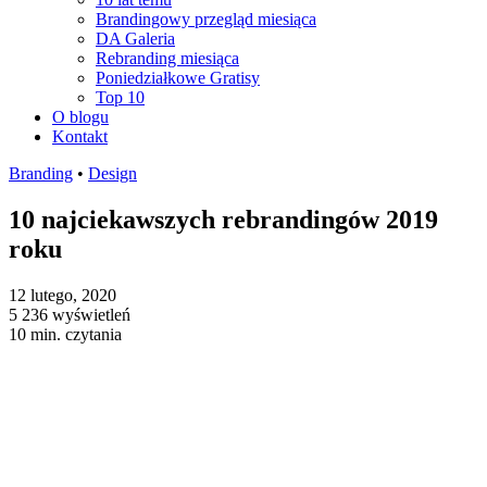
Brandingowy przegląd miesiąca
DA Galeria
Rebranding miesiąca
Poniedziałkowe Gratisy
Top 10
O blogu
Kontakt
Branding
•
Design
10 najciekawszych rebrandingów 2019
roku
12 lutego, 2020
5 236 wyświetleń
10 min. czytania