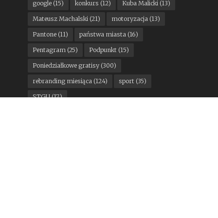
google
(15)
konkurs
(12)
Kuba Malicki
(13)
Mateusz Machalski
(21)
motoryzacja
(13)
Pantone
(11)
państwa miasta
(16)
Pentagram
(25)
Podpunkt
(15)
Poniedziałkowe gratisy
(300)
rebranding miesiąca
(124)
sport
(35)
STGU
(17)
Stowarzyszenie Twórców Grafiki Użytkowej
(14)
Studio Otwarte
(17)
TOFU Studio
(24)
top10
(25)
Top 10
(13)
Wolff Olins
(14)
Zapisz się do newslettera
Newsletter Design Alley to cotygodniowy
przegląd nowości w świecie projektowania,
darmowe materiały dla projektantów i zawsze