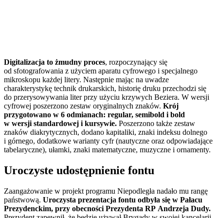
Digitalizacja to żmudny proces
, rozpoczynający się
od sfotografowania z użyciem aparatu cyfrowego i specjalnego
mikroskopu każdej litery. Następnie mając na uwadze
charakterystykę technik drukarskich, historię druku przechodzi się
do przerysowywania liter przy użyciu krzywych Beziera. W wersji
cyfrowej poszerzono zestaw oryginalnych znaków.
Krój
przygotowano w 6 odmianach: regular, semibold i bold
w wersji standardowej i kursywie.
Poszerzono także zestaw
znaków diakrytycznych, dodano kapitaliki, znaki indeksu dolnego
i górnego, dodatkowe warianty cyfr (nautyczne oraz odpowiadające
tabelaryczne), ułamki, znaki matematyczne, muzyczne i ornamenty.
Uroczyste udostępnienie fontu
Zaangażowanie w projekt programu Niepodległa nadało mu rangę
państwową.
Uroczysta prezentacja fontu odbyła się w Pałacu
Prezydenckim, przy obecności Prezydenta RP Andrzeja Dudy.
Prezydent zapewnił, że będzie używał Brygady w swojej kancelarii.