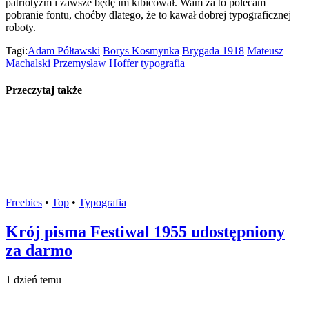
patriotyzm i zawsze będę im kibicował. Wam za to polecam
pobranie fontu, choćby dlatego, że to kawał dobrej typograficznej
roboty.
Tagi:
Adam Półtawski
Borys Kosmynka
Brygada 1918
Mateusz
Machalski
Przemysław Hoffer
typografia
Przeczytaj także
Freebies
•
Top
•
Typografia
Krój pisma Festiwal 1955 udostępniony
za darmo
1 dzień temu