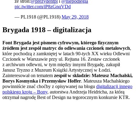
ze stron:
@prezydentpl
i
@niepodlegla
pic.twitter.com/iP8zGnqVDd
— PL1918 (@PL1918)
May 29, 2018
Brygada 1918 – digitalizacja
Font Brygada jest pismem cyfrowym, którego fizycznym
źródłem jest zespół matryc do odlewania czcionek metalowych
,
które pochodzą z zamkniętej w latach 90-tych XX wieku Odlewni
Czcionek w Warszawie przy ul. Rejtana 16. Zestaw czcionek
z archiwum odlewni, w tym między innymi Brygadę, zakupił
Janusz Tryzno z Muzeum Książki Artystycznej w Łodzi.
Zainteresował on tematem
zespół w składzie: Mateusz Machalski,
Borys Kosmynka i Przemysław Hoffer
. Mateusza Machalskiego
powinniście znać choćby z opisywanej na blogu
digitalizacji innego
polskiego kroju – Bony
, autorstwa Andrzeja Heidricha, za którą
otrzymał nagrodę Best of Design na tegorocznym konkursie KTR.