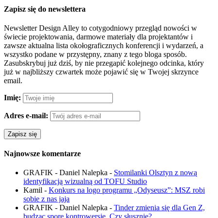
Zapisz się do newslettera
Newsletter Design Alley to cotygodniowy przegląd nowości w
świecie projektowania, darmowe materiały dla projektantów i
zawsze aktualna lista okołograficznych konferencji i wydarzeń, a
wszystko podane w przystępny, znany z tego bloga sposób.
Zasubskrybuj już dziś, by nie przegapić kolejnego odcinka, który
już w najbliższy czwartek może pojawić się w Twojej skrzynce
email.
Imię:
Adres e-mail:
Najnowsze komentarze
GRAFIK - Daniel Nalepka
-
Stomilanki Olsztyn z nową
identyfikacją wizualną od TOFU Studio
Kamil
-
Konkurs na logo programu „Odyseusz”: MSZ robi
sobie z nas jaja
GRAFIK - Daniel Nalepka
-
Tinder zmienia się dla Gen Z,
budząc spore kontrowersje. Czy słusznie?