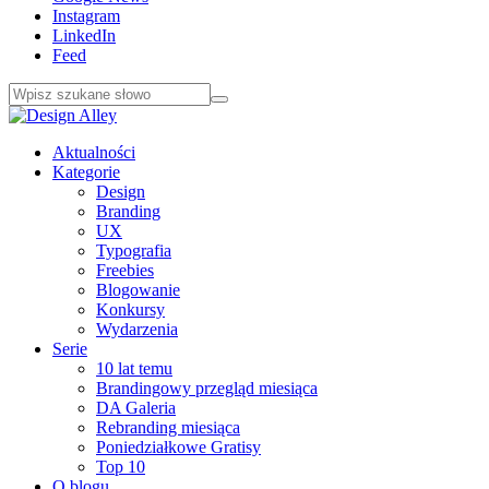
Instagram
LinkedIn
Feed
Aktualności
Kategorie
Design
Branding
UX
Typografia
Freebies
Blogowanie
Konkursy
Wydarzenia
Serie
10 lat temu
Brandingowy przegląd miesiąca
DA Galeria
Rebranding miesiąca
Poniedziałkowe Gratisy
Top 10
O blogu