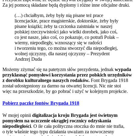
Za jej pomocą składane będą dyplomy i różne inne oficjalne druki.
(…) chciałbym, żeby były nią pisane też prace
licencjackie, prace magisterskie, doktorskie, żeby były
pisane książki; żeby ta czcionka zaistniała w naszej
polskiej rzeczywistości jako wielki dorobek, jako coś,
co jest nasze, jako coś, co pokazuje, co potrafi Polak –
wierny, niepodległy, wznoszący się w radości
i tworzeniu tego, co można stworzyć dla niepodległej,
wolnej ojczyzny, dla naszej ojczyzny – Prezydent
Andrzej Duda
Możemy zżymać się na patetyzm słów prezydenta, jednak
wypada
przyklasnąć pomysłowi korzystania przez polskich urzędników
z dorobku kulturalnego naszych rodaków.
Font Brygada 1918
został udostępniony za darmo na otwartej licencji. Nic nie stoi
więc na przeszkodzie, by go pobrać i użyć w kolejnym projekcie.
Pobierz paczkę fontów Brygada 1918
W mojej opinii
digitalizacja kroju Brygada jest świetnym
pomysłem na uczczenie okrągłej rocznicy odzyskania
niepodległości
. O ile cała polityczna otoczka do mnie nie trafia,
o tyle właśnie tego typu działania uważam za nowoczesny