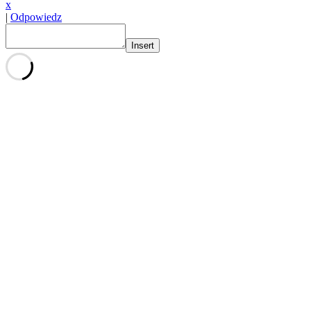
x
|
Odpowiedz
Insert