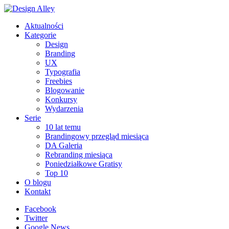
Aktualności
Kategorie
Design
Branding
UX
Typografia
Freebies
Blogowanie
Konkursy
Wydarzenia
Serie
10 lat temu
Brandingowy przegląd miesiąca
DA Galeria
Rebranding miesiąca
Poniedziałkowe Gratisy
Top 10
O blogu
Kontakt
Facebook
Twitter
Google News