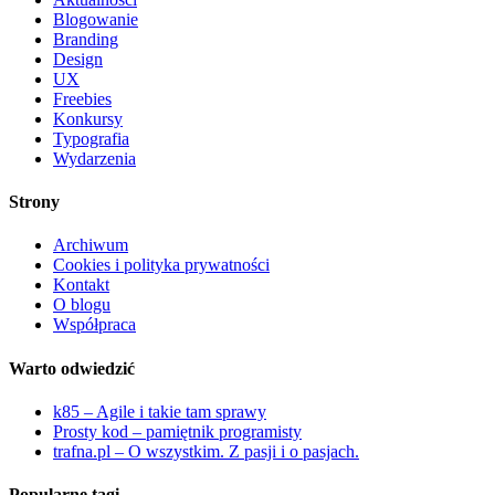
Blogowanie
Branding
Design
UX
Freebies
Konkursy
Typografia
Wydarzenia
Strony
Archiwum
Cookies i polityka prywatności
Kontakt
O blogu
Współpraca
Warto odwiedzić
k85 – Agile i takie tam sprawy
Prosty kod – pamiętnik programisty
trafna.pl – O wszystkim. Z pasji i o pasjach.
Popularne tagi