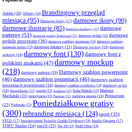
Brandingowy przegląd
Adobe
(20)
Affinity
(14)
miesiąca
(95)
darmowe ikony
(90)
Darmowe fonty
(17)
darmowe ilustracje
(85)
darmowe
darmowe mockupy
(11)
patterny
(51)
darmowe
darmowe presety lightroom
(12)
darmowe pędzle
(13)
pędzle procreate
(36)
darmowe szablony instagram
(14)
darmowe szablony
darmowe tekstury
(21)
Darmowe vectory
(18)
darmowe
instagram stories
(13)
darmowy font
(130)
darmowy font z
wektory
(16)
darmowy mockup
polskimi znakami
(47)
(218)
Darmowy szablon powerpoint
darmowy pattern
(19)
(46)
darmowy szablon prezentacji
(46)
darmowy szablon
prezentacji powerpoint
(24)
darmowy ui kit
darmowy szablon wordpress
(14)
Mateusz
(18)
google
(15)
konkurs
(12)
Kuba Malicki
(13)
DesignStudio
(11)
Machalski
(21)
Pentagram
państwa miasta
(16)
motoryzacja
(13)
Pantone
(11)
Poniedziałkowe gratisy
(25)
Podpunkt
(15)
(300)
rebranding miesiąca
(124)
sport
(35)
STGU
(17)
Studio Otwarte
(17)
Stowarzyszenie Twórców Grafiki Użytkowej
(14)
TOFU Studio
(24)
top10
(25)
Wolff Olins
(14)
Top 10
(13)