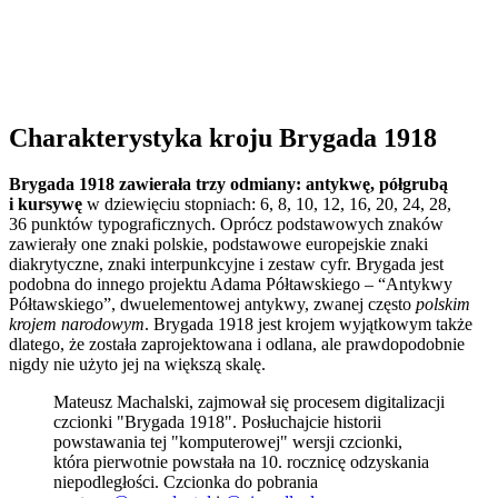
Charakterystyka kroju Brygada 1918
Brygada 1918 zawierała trzy odmiany: antykwę, półgrubą
i kursywę
w dziewięciu stopniach: 6, 8, 10, 12, 16, 20, 24, 28,
36 punktów typograficznych. Oprócz podstawowych znaków
zawierały one znaki polskie, podstawowe europejskie znaki
diakrytyczne, znaki interpunkcyjne i zestaw cyfr. Brygada jest
podobna do innego projektu Adama Półtawskiego – “Antykwy
Półtawskiego”, dwuelementowej antykwy, zwanej często
polskim
krojem narodowym
. Brygada 1918 jest krojem wyjątkowym także
dlatego, że została zaprojektowana i odlana, ale prawdopodobnie
nigdy nie użyto jej na większą skalę.
Mateusz Machalski, zajmował się procesem digitalizacji
czcionki "Brygada 1918". Posłuchajcie historii
powstawania tej "komputerowej" wersji czcionki,
która pierwotnie powstała na 10. rocznicę odzyskania
niepodległości. Czcionka do pobrania