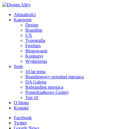
Aktualności
Kategorie
Design
Branding
UX
Typografia
Freebies
Blogowanie
Konkursy
Wydarzenia
Serie
10 lat temu
Brandingowy przegląd miesiąca
DA Galeria
Rebranding miesiąca
Poniedziałkowe Gratisy
Top 10
O blogu
Kontakt
Facebook
Twitter
Google News