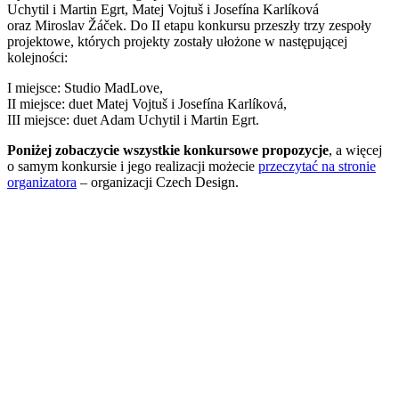
Uchytil i Martin Egrt, Matej Vojtuš i Josefína Karlíková
oraz Miroslav Žáček. Do II etapu konkursu przeszły trzy zespoły
projektowe, których projekty zostały ułożone w następującej
kolejności:
I miejsce: Studio MadLove,
II miejsce: duet Matej Vojtuš i Josefína Karlíková,
III miejsce: duet Adam Uchytil i Martin Egrt.
Poniżej zobaczycie wszystkie konkursowe propozycje
, a więcej
o samym konkursie i jego realizacji możecie
przeczytać na stronie
organizatora
– organizacji Czech Design.