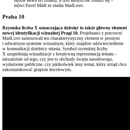
będzie łatwa do zmiany, a tym samym nie znudzi się –
mówi Pavel Mádl ze studia MadLove.
Praha 10
Rzymska liczba X oznaczająca dziesięć to także główny element
nowej identyfikacji wizualnej Pragi 10.
Projektanci z pracowni
MadLove zastosowali ten charakterystyczny element w prostym
i odważnym systemie wizualnym, który znajdzie odzwierciedlenie
w komunikacji dzielnicy miasta. Symbol rzymskiej liczby
X uzupełniają wizualizacje z kreatywną reprezentacją tematu –
niezależnie od tego, czy jest to obchody święta narodowego,
wydarzenie publiczne, czy jakikolwiek inny temat, który urząd chce
zakomunikować grupom docelowym.