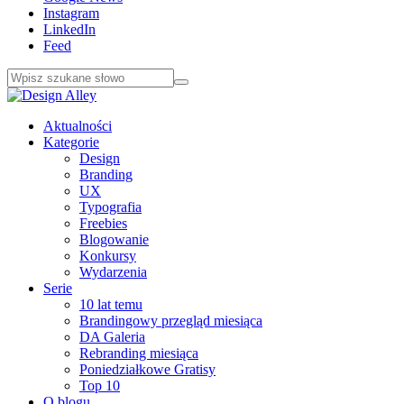
Instagram
LinkedIn
Feed
Aktualności
Kategorie
Design
Branding
UX
Typografia
Freebies
Blogowanie
Konkursy
Wydarzenia
Serie
10 lat temu
Brandingowy przegląd miesiąca
DA Galeria
Rebranding miesiąca
Poniedziałkowe Gratisy
Top 10
O blogu