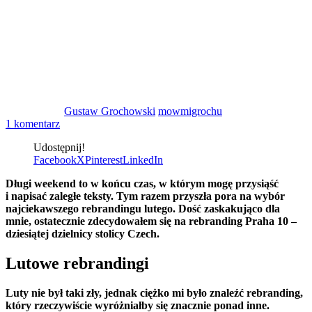
Gustaw Grochowski
mowmigrochu
1 komentarz
Udostępnij!
Facebook
X
Pinterest
LinkedIn
Długi weekend to w końcu czas, w którym mogę przysiąść
i napisać zaległe teksty. Tym razem przyszła pora na wybór
najciekawszego rebrandingu lutego. Dość zaskakująco dla
mnie, ostatecznie zdecydowałem się na rebranding Praha 10 –
dziesiątej dzielnicy stolicy Czech.
Lutowe rebrandingi
Luty nie był taki zły, jednak ciężko mi było znaleźć rebranding,
który rzeczywiście wyróżniałby się znacznie ponad inne.