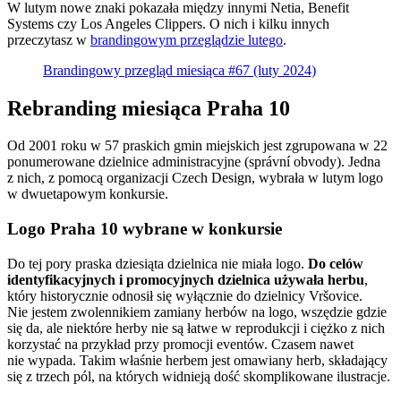
W lutym nowe znaki pokazała między innymi Netia, Benefit
Systems czy Los Angeles Clippers. O nich i kilku innych
przeczytasz w
brandingowym przeglądzie lutego
.
Brandingowy przegląd miesiąca #67 (luty 2024)
Rebranding miesiąca Praha 10
Od 2001 roku w 57 praskich gmin miejskich jest zgrupowana w 22
ponumerowane dzielnice administracyjne (správní obvody). Jedna
z nich, z pomocą organizacji Czech Design, wybrała w lutym logo
w dwuetapowym konkursie.
Logo Praha 10 wybrane w konkursie
Do tej pory praska dziesiąta dzielnica nie miała logo.
Do celów
identyfikacyjnych i promocyjnych dzielnica używała herbu
,
który historycznie odnosił się wyłącznie do dzielnicy Vršovice.
Nie jestem zwolennikiem zamiany herbów na logo, wszędzie gdzie
się da, ale niektóre herby nie są łatwe w reprodukcji i ciężko z nich
korzystać na przykład przy promocji eventów. Czasem nawet
nie wypada. Takim właśnie herbem jest omawiany herb, składający
się z trzech pól, na których widnieją dość skomplikowane ilustracje.