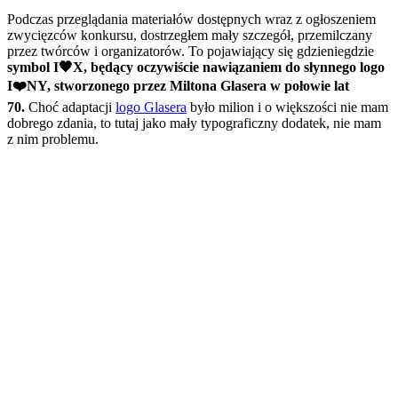
Podczas przeglądania materiałów dostępnych wraz z ogłoszeniem
zwycięzców konkursu, dostrzegłem mały szczegół, przemilczany
przez twórców i organizatorów. To pojawiający się gdzieniegdzie
symbol I🖤X, będący oczywiście nawiązaniem do słynnego logo
I❤️NY, stworzonego przez Miltona Glasera w połowie lat
70.
Choć adaptacji
logo Glasera
było milion i o większości nie mam
dobrego zdania, to tutaj jako mały typograficzny dodatek, nie mam
z nim problemu.