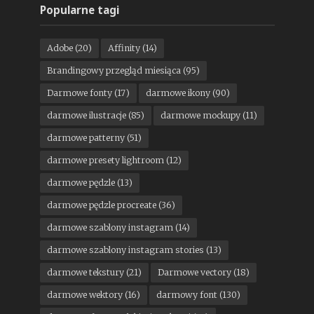
Popularne tagi
Adobe
(20)
Affinity
(14)
Brandingowy przegląd miesiąca
(95)
Darmowe fonty
(17)
darmowe ikony
(90)
darmowe ilustracje
(85)
darmowe mockupy
(11)
darmowe patterny
(51)
darmowe presety lightroom
(12)
darmowe pędzle
(13)
darmowe pędzle procreate
(36)
darmowe szablony instagram
(14)
darmowe szablony instagram stories
(13)
darmowe tekstury
(21)
Darmowe vectory
(18)
darmowe wektory
(16)
darmowy font
(130)