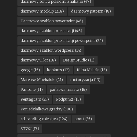
darmowy font z polskimi znakami
(47)
darmowy mockup
(218)
darmowy pattern
(19)
Darmowy szablon powerpoint
(46)
darmowy szablon prezentacji
(46)
darmowy szablon prezentacji powerpoint
(24)
darmowy szablon wordpress
(14)
darmowy ui kit
(18)
DesignStudio
(11)
google
(15)
konkurs
(12)
Kuba Malicki
(13)
Mateusz Machalski
(21)
motoryzacja
(13)
Pantone
(11)
państwa miasta
(16)
Pentagram
(25)
Podpunkt
(15)
Poniedziałkowe gratisy
(300)
rebranding miesiąca
(124)
sport
(35)
STGU
(17)