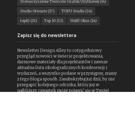
Stowarzyszenie Twórców Grafiki Użytkowej
(14)
Studio Otwarte
(17)
TOFU Studio
(24)
top10
(25)
Top 10
(13)
Wolff Olins
(14)
Zapisz się do newslettera
Newsletter Design Alley to cotygodniowy
przegląd nowości w świecie projektowania,
darmowe materiały dla projektantów i zawsze
aktualna lista okołograficznych konferencji i
wydarzeń, a wszystko podane w przystępny, znany
z tego bloga sposób. Zasubskrybuj już dziś, by nie
przegapić kolejnego odcinka, który już w
najbliższy czwartek może pojawić się w Twojej
skrzynce email.
Imię:
Adres e-mail: