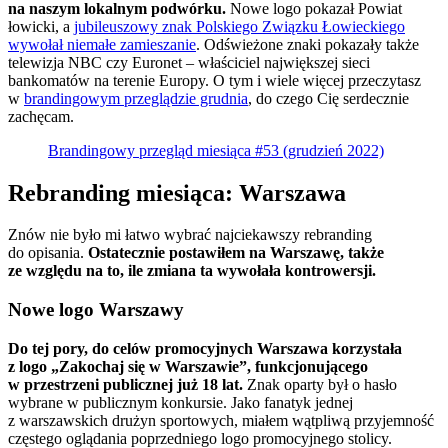
na naszym lokalnym podwórku.
Nowe logo pokazał Powiat
łowicki, a
jubileuszowy znak Polskiego Związku Łowieckiego
wywołał niemałe zamieszanie
. Odświeżone znaki pokazały także
telewizja NBC czy Euronet – właściciel największej sieci
bankomatów na terenie Europy. O tym i wiele więcej przeczytasz
w
brandingowym przeglądzie grudnia
, do czego Cię serdecznie
zachęcam.
Brandingowy przegląd miesiąca #53 (grudzień 2022)
Rebranding miesiąca: Warszawa
Znów nie było mi łatwo wybrać najciekawszy rebranding
do opisania.
Ostatecznie postawiłem na Warszawę, także
ze względu na to, ile zmiana ta wywołała kontrowersji.
Nowe logo Warszawy
Do tej pory, do celów promocyjnych Warszawa korzystała
z logo „Zakochaj się w Warszawie”, funkcjonującego
w przestrzeni publicznej już 18 lat.
Znak oparty był o hasło
wybrane w publicznym konkursie. Jako fanatyk jednej
z warszawskich drużyn sportowych, miałem wątpliwą przyjemność
częstego oglądania poprzedniego logo promocyjnego stolicy.