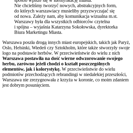
sposób wpisze się w identyfikację miasta.
Nie chcieliśmy tworzyć nowych, abstrakcyjnych form,
do których warszawiacy musieliby przyzwyczajać się
od nowa. Zależy nam, aby komunikacja wizualna m.st.
Warszawy była dla wszystkich odbiorców czytelna
i spójna – wyjaśnia Katarzyna Sokołowska, dyrektorka
Biura Marketingu Miasta.
Warszawa poszła drogą innych miast europejskich, takich jak Paryż,
Oslo, Helsinki, Wiedeń czy Sztokholm, które także stworzyły swoje
logo na podstawie herbów. W przeciwieństwie do wielu z nich
Warszawa postawiła na dość wierne odwzorowanie swojego
herbu, zarówno jeżeli chodzi o kształt poszczególnych
elementów, jak i kolorystykę.
W przeciwieństwie do wielu
podmiotów przechodzących rebrandingi w niedalekiej przeszłości,
Warszawa nie zrezygnowała z krzyża w koronie, co moim zdaniem
jest dobrym posunięciem.