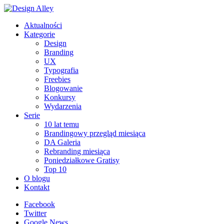
Aktualności
Kategorie
Design
Branding
UX
Typografia
Freebies
Blogowanie
Konkursy
Wydarzenia
Serie
10 lat temu
Brandingowy przegląd miesiąca
DA Galeria
Rebranding miesiąca
Poniedziałkowe Gratisy
Top 10
O blogu
Kontakt
Facebook
Twitter
Google News