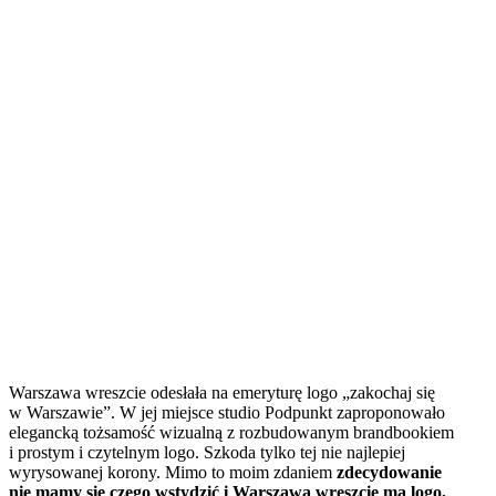
Warszawa wreszcie odesłała na emeryturę logo „zakochaj się
w Warszawie”. W jej miejsce studio Podpunkt zaproponowało
elegancką tożsamość wizualną z rozbudowanym brandbookiem
i prostym i czytelnym logo. Szkoda tylko tej nie najlepiej
wyrysowanej korony. Mimo to moim zdaniem
zdecydowanie
nie mamy się czego wstydzić i Warszawa wreszcie ma logo,