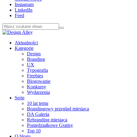
Instagram
LinkedIn
Feed
Aktualności
Kategorie
Design
Branding
UX
Typografia
Freebies
Blogowanie
Konkursy
Wydarzenia
Serie
10 lat temu
Brandingowy przegląd miesiąca
DA Galeria
Rebranding miesiąca
Poniedziałkowe Gratisy
Top 10
O blogu