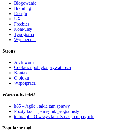
Blogowanie
Branding
Design
UX
Freebies
Konkursy
Typografia
Wydarzenia
Strony
Archiwum
Cookies i polityka prywatności
Kontakt
O blogu
Współpraca
Warto odwiedzić
k85 – Agile i takie tam sprawy
Prosty kod – pamiętnik programisty
trafna.pl – O wszystkim. Z pasji i o pasjach.
Popularne tagi