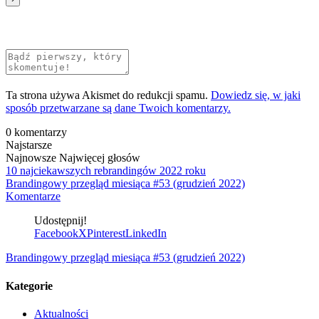
Ta strona używa Akismet do redukcji spamu.
Dowiedz się, w jaki
sposób przetwarzane są dane Twoich komentarzy.
0
komentarzy
Najstarsze
Najnowsze
Najwięcej głosów
10 najciekawszych rebrandingów 2022 roku
Brandingowy przegląd miesiąca #53 (grudzień 2022)
Komentarze
Udostępnij!
Facebook
X
Pinterest
LinkedIn
Brandingowy przegląd miesiąca #53 (grudzień 2022)
Kategorie
Aktualności