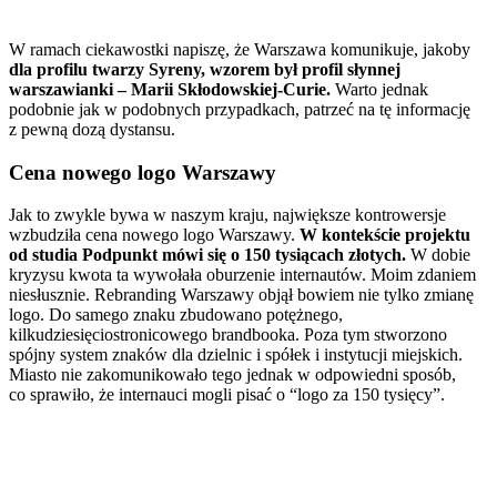
W ramach ciekawostki napiszę, że Warszawa komunikuje, jakoby
dla profilu twarzy Syreny, wzorem był profil słynnej
warszawianki – Marii Skłodowskiej-Curie.
Warto jednak
podobnie jak w podobnych przypadkach, patrzeć na tę informację
z pewną dozą dystansu.
Cena nowego logo Warszawy
Jak to zwykle bywa w naszym kraju, największe kontrowersje
wzbudziła cena nowego logo Warszawy.
W kontekście projektu
od studia Podpunkt mówi się o 150 tysiącach złotych.
W dobie
kryzysu kwota ta wywołała oburzenie internautów. Moim zdaniem
niesłusznie. Rebranding Warszawy objął bowiem nie tylko zmianę
logo. Do samego znaku zbudowano potężnego,
kilkudziesięciostronicowego brandbooka. Poza tym stworzono
spójny system znaków dla dzielnic i spółek i instytucji miejskich.
Miasto nie zakomunikowało tego jednak w odpowiedni sposób,
co sprawiło, że internauci mogli pisać o “logo za 150 tysięcy”.