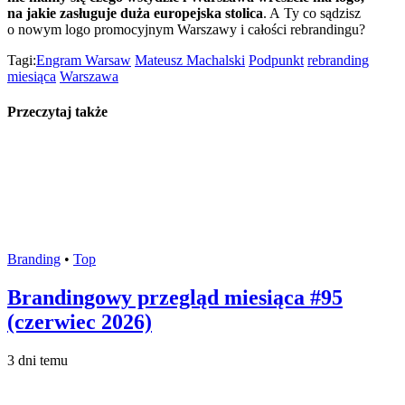
na jakie zasługuje duża europejska stolica
. A Ty co sądzisz
o nowym logo promocyjnym Warszawy i całości rebrandingu?
Tagi:
Engram Warsaw
Mateusz Machalski
Podpunkt
rebranding
miesiąca
Warszawa
Przeczytaj także
Branding
•
Top
Brandingowy przegląd miesiąca #95
(czerwiec 2026)
3 dni temu