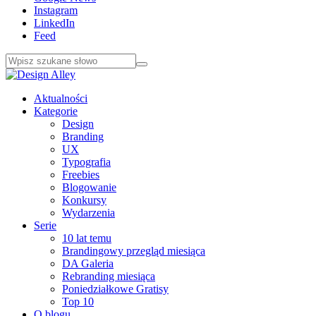
Instagram
LinkedIn
Feed
Aktualności
Kategorie
Design
Branding
UX
Typografia
Freebies
Blogowanie
Konkursy
Wydarzenia
Serie
10 lat temu
Brandingowy przegląd miesiąca
DA Galeria
Rebranding miesiąca
Poniedziałkowe Gratisy
Top 10
O blogu