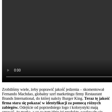
Zrobiliśmy wiele, żeby poprawić jakość jedzenia – skomentował
Fernando Machdao, globalny szef marketingu firmy Restaurant
Brands International, do której należy Burger King.
Teraz tę jakość
firma stara się pokazać w identyfikacji za pomocą różnych
zabiegów.
Odejście od poprzedniego logo i kolorystyki mają
sprawić, że marka, a co za tym idzie jej produkty, wydawały się