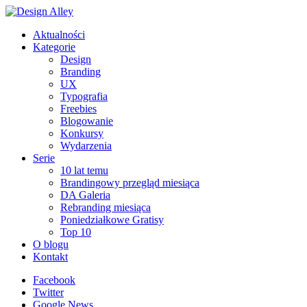
Aktualności
Kategorie
Design
Branding
UX
Typografia
Freebies
Blogowanie
Konkursy
Wydarzenia
Serie
10 lat temu
Brandingowy przegląd miesiąca
DA Galeria
Rebranding miesiąca
Poniedziałkowe Gratisy
Top 10
O blogu
Kontakt
Facebook
Twitter
Google News