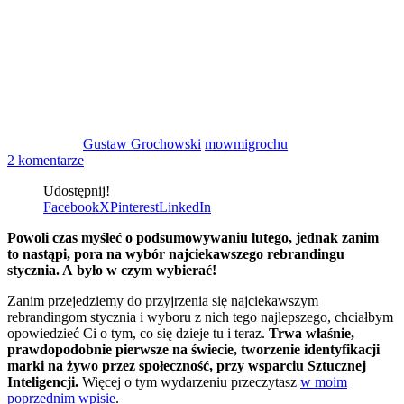
Gustaw Grochowski
mowmigrochu
2 komentarze
Udostępnij!
Facebook
X
Pinterest
LinkedIn
Powoli czas myśleć o podsumowywaniu lutego, jednak zanim
to nastąpi, pora na wybór najciekawszego rebrandingu
stycznia. A było w czym wybierać!
Zanim przejedziemy do przyjrzenia się najciekawszym
rebrandingom stycznia i wyboru z nich tego najlepszego, chciałbym
opowiedzieć Ci o tym, co się dzieje tu i teraz.
Trwa właśnie,
prawdopodobnie pierwsze na świecie, tworzenie identyfikacji
marki na żywo przez społeczność, przy wsparciu Sztucznej
Inteligencji.
Więcej o tym wydarzeniu przeczytasz
w moim
poprzednim wpisie
.