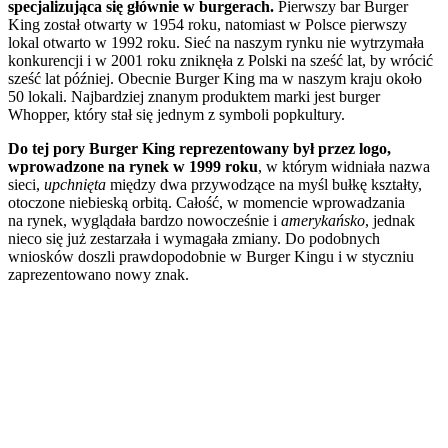
specjalizująca się głównie w burgerach.
Pierwszy bar Burger
King został otwarty w 1954 roku, natomiast w Polsce pierwszy
lokal otwarto w 1992 roku. Sieć na naszym rynku nie wytrzymała
konkurencji i w 2001 roku zniknęła z Polski na sześć lat, by wrócić
sześć lat później. Obecnie Burger King ma w naszym kraju około
50 lokali. Najbardziej znanym produktem marki jest burger
Whopper, który stał się jednym z symboli popkultury.
Do tej pory Burger King reprezentowany był przez logo,
wprowadzone na rynek w 1999 roku
, w którym widniała nazwa
sieci,
upchnięta
między dwa przywodzące na myśl bułkę kształty,
otoczone niebieską orbitą. Całość, w momencie wprowadzania
na rynek, wyglądała bardzo nowocześnie i
amerykańsko
, jednak
nieco się już zestarzała i wymagała zmiany. Do podobnych
wniosków doszli prawdopodobnie w Burger Kingu i w styczniu
zaprezentowano nowy znak.