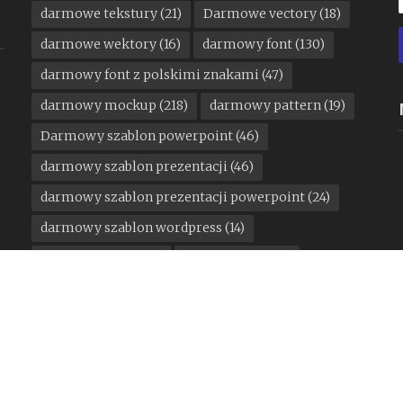
darmowe tekstury
(21)
Darmowe vectory
(18)
darmowe wektory
(16)
darmowy font
(130)
darmowy font z polskimi znakami
(47)
darmowy mockup
(218)
darmowy pattern
(19)
Darmowy szablon powerpoint
(46)
darmowy szablon prezentacji
(46)
darmowy szablon prezentacji powerpoint
(24)
darmowy szablon wordpress
(14)
darmowy ui kit
(18)
DesignStudio
(11)
google
(15)
konkurs
(12)
Kuba Malicki
(13)
Mateusz Machalski
(21)
motoryzacja
(13)
Pantone
(11)
państwa miasta
(16)
Pentagram
(25)
Podpunkt
(15)