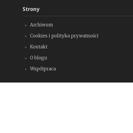
Strony
Archiwum
Cookies i polityka prywatności
Kontakt
O blogu
Współpraca
Warto odwiedzić
k85 – Agile i takie tam sprawy
Prosty kod – pamiętnik programisty
trafna.pl – O wszystkim. Z pasji i o pasjach.