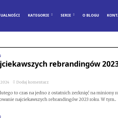
TUALNOŚCI
KATEGORIE
SERIE
O BLOGU
KONT
G
ajciekawszych rebrandingów 202
, 2024
Dodaj komentarz
lutego to czas na jedno z ostatnich zerknięć na miniony r
wanie najciekawszych rebrandingów 2023 roku. W tym...
G