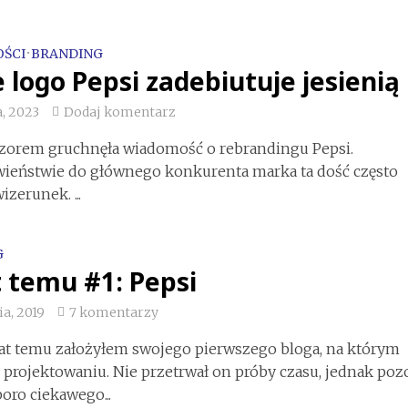
ŚCI
•
BRANDING
logo Pepsi zadebiutuje jesienią
, 2023
Dodaj komentarz
czorem gruchnęła wiadomość o rebrandingu Pepsi.
wieństwie do głównego konkurenta marka ta dość często
zerunek. ...
G
t temu #1: Pepsi
ia, 2019
7 komentarzy
lat temu założyłem swojego pierwszego bloga, na którym
 projektowaniu. Nie przetrwał on próby czasu, jednak poz
oro ciekawego...