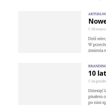
AKTUALNO
Nowe 
28 marca
Dziś wie
W przeci
zmienia wi
BRANDIN
10 la
24 grudn
Dziesięć 
pisałem o
po nim sp