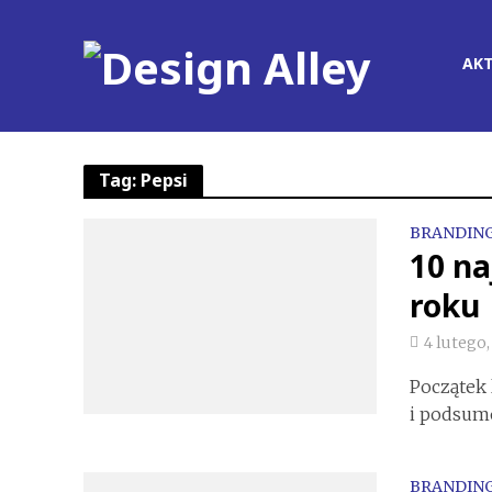
AK
Tag: Pepsi
BRANDIN
10 n
roku
4 lutego
Początek 
i podsumo
BRANDIN