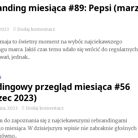
nding miesiąca #89: Pepsi (mar
 2023
Dodaj komentarz
 maja to świetny moment na wybór najciekawszego
gu marca. Jakiś czas temu udało się wrócić do regularnyc
ń, jednak...
G
dingowy przegląd miesiąca #56
ec 2023)
nia, 2023
Dodaj komentarz
m do zapoznania się z najciekawszymi rebrandingami
 miesiąca. W dzisiejszym wpisie nie zabraknie głośnych
równo...