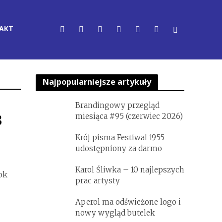
AKT
Najpopularniejsze artykuły
Brandingowy przegląd
3
miesiąca #95 (czerwiec 2026)
Krój pisma Festiwal 1955
udostępniony za darmo
Karol Śliwka – 10 najlepszych
ok
prac artysty
Aperol ma odświeżone logo i
nowy wygląd butelek