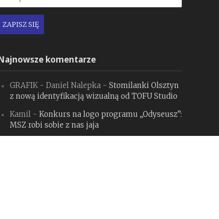
Najnowsze komentarze
GRAFIK - Daniel Nalepka
-
Stomilanki Olsztyn
z nową identyfikacją wizualną od TOFU Studio
Kamil
-
Konkurs na logo programu „Odyseusz”:
MSZ robi sobie z nas jaja
GRAFIK - Daniel Nalepka
-
Tinder zmienia się
dla Gen Z, budząc spore kontrowersje.
Czy słusznie?
GRAFIK - Daniel Nalepka
-
Bank Pekao S.A.
z nową identyfikacją i hołdem dla Jana
Hollendra