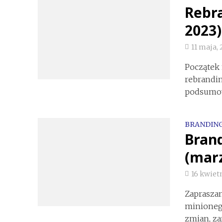
Rebra
2023)
11 maja,
Początek
rebrandin
podsumowa
BRANDIN
Bran
(marz
16 kwiet
Zaprasza
minionego
zmian, za