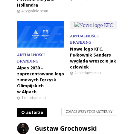
Hollendra
4 tygodnie temu
AKTUALNOŚCI
•
BRANDING
Nowe logo KFC.
Pułkownik Sanders
AKTUALNOŚCI
•
wygląda wreszcie jak
BRANDING
człowiek
Alpes 2030 –
2 miesiące temu
zaprezentowano logo
zimowych Igrzysk
Olimpijskich
w Alpach
1 miesiąc temu
O autorze
ZOBACZ WSZYSTKIE ARTYKUŁY
Gustaw Grochowski