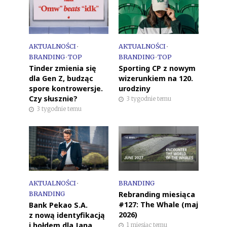
AKTUALNOŚCI
•
AKTUALNOŚCI
•
BRANDING
•
TOP
BRANDING
•
TOP
Tinder zmienia się
Sporting CP z nowym
dla Gen Z, budząc
wizerunkiem na 120.
spore kontrowersje.
urodziny
Czy słusznie?
3 tygodnie temu
3 tygodnie temu
AKTUALNOŚCI
•
BRANDING
Rebranding miesiąca
BRANDING
#127: The Whale (maj
Bank Pekao S.A.
2026)
z nową identyfikacją
i hołdem dla Jana
1 miesiąc temu