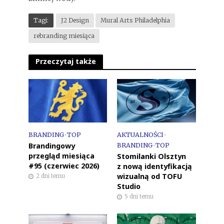
Tagi:
J2 Design
Mural Arts Philadelphia
rebranding miesiąca
Przeczytaj także
BRANDING
•
TOP
AKTUALNOŚCI
•
Brandingowy
BRANDING
•
TOP
przegląd miesiąca
Stomilanki Olsztyn
#95 (czerwiec 2026)
z nową identyfikacją
wizualną od TOFU
2 dni temu
Studio
5 dni temu