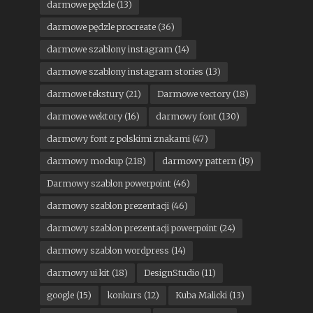
darmowe pędzle
(13)
darmowe pędzle procreate
(36)
darmowe szablony instagram
(14)
darmowe szablony instagram stories
(13)
darmowe tekstury
(21)
Darmowe vectory
(18)
darmowe wektory
(16)
darmowy font
(130)
darmowy font z polskimi znakami
(47)
darmowy mockup
(218)
darmowy pattern
(19)
Darmowy szablon powerpoint
(46)
darmowy szablon prezentacji
(46)
darmowy szablon prezentacji powerpoint
(24)
darmowy szablon wordpress
(14)
darmowy ui kit
(18)
DesignStudio
(11)
google
(15)
konkurs
(12)
Kuba Malicki
(13)