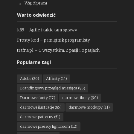
Współpraca
Warto odwiedzić
k85 – Agile i takie tam sprawy
Prosty kod – pamiętnik programisty
trafna.pl – O wszystkim. Z pasji i o pasjach.
Popularne tagi
Adobe
(20)
Affinity
(14)
Brandingowy przegląd miesiąca
(95)
Darmowe fonty
(17)
darmowe ikony
(90)
darmowe ilustracje
(85)
darmowe mockupy
(11)
darmowe patterny
(51)
darmowe presety lightroom
(12)