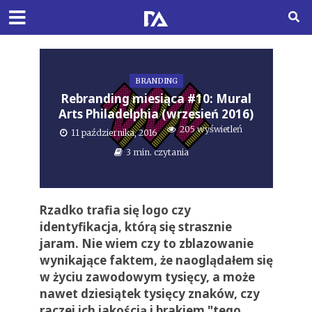
BRANDING
Rebranding miesiąca #10: Mural
Arts Philadelphia (wrzesień 2016)
205 wyświetleń
11 października, 2016
3 min. czytania
Rzadko trafia się logo czy
identyfikacja, którą się strasznie
jaram. Nie wiem czy to zblazowanie
wynikające faktem, że naoglądałem się
w życiu zawodowym tysięcy, a może
nawet dziesiątek tysięcy znaków, czy
raczej ich jakością i brakiem "tego