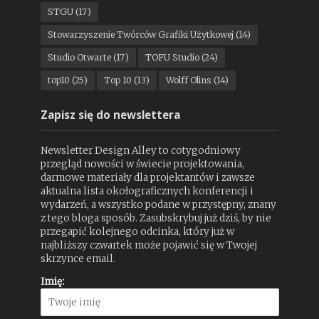
STGU
(17)
Stowarzyszenie Twórców Grafiki Użytkowej
(14)
Studio Otwarte
(17)
TOFU Studio
(24)
top10
(25)
Top 10
(13)
Wolff Olins
(14)
Zapisz się do newslettera
Newsletter Design Alley to cotygodniowy
przegląd nowości w świecie projektowania,
darmowe materiały dla projektantów i zawsze
aktualna lista okołograficznych konferencji i
wydarzeń, a wszystko podane w przystępny, znany
z tego bloga sposób. Zasubskrybuj już dziś, by nie
przegapić kolejnego odcinka, który już w
najbliższy czwartek może pojawić się w Twojej
skrzynce email.
Imię: