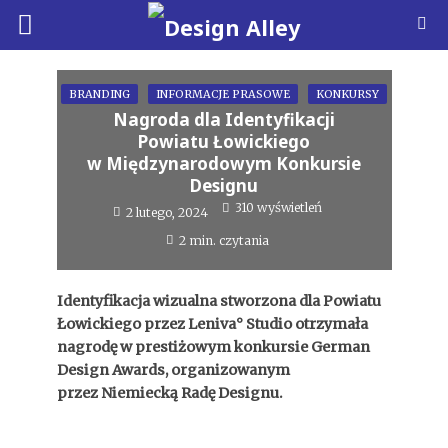
BRANDING
INFORMACJE PRASOWE
KONKURSY
Nagroda dla Identyfikacji
Powiatu Łowickiego
w Międzynarodowym Konkursie
Designu
310 wyświetleń
2 lutego, 2024
2 min. czytania
Identyfikacja wizualna stworzona dla Powiatu
Łowickiego przez Leniva° Studio otrzymała
nagrodę w prestiżowym konkursie German
Design Awards, organizowanym
przez Niemiecką Radę Designu.