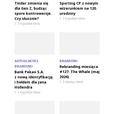
Tinder zmienia się
Sporting CP z nowym
dla Gen Z, budząc
wizerunkiem na 120.
spore kontrowersje.
urodziny
Czy słusznie?
3 tygodnie temu
3 tygodnie temu
AKTUALNOŚCI
•
BRANDING
Rebranding miesiąca
BRANDING
#127: The Whale (maj
Bank Pekao S.A.
2026)
z nową identyfikacją
i hołdem dla Jana
1 miesiąc temu
Hollendra
4 tygodnie temu