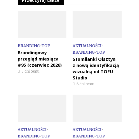
Przeczytaj także
BRANDING
•
TOP
AKTUALNOŚCI
•
Brandingowy
BRANDING
•
TOP
przegląd miesiąca
Stomilanki Olsztyn
#95 (czerwiec 2026)
z nową identyfikacją
wizualną od TOFU
3 dni temu
Studio
6 dni temu
AKTUALNOŚCI
•
AKTUALNOŚCI
•
BRANDING
•
TOP
BRANDING
•
TOP