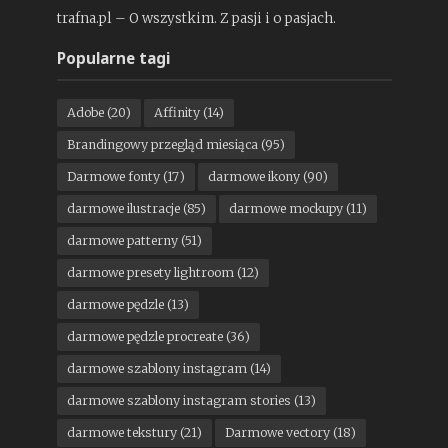
trafna.pl – O wszystkim. Z pasji i o pasjach.
Popularne tagi
Adobe
(20)
Affinity
(14)
Brandingowy przegląd miesiąca
(95)
Darmowe fonty
(17)
darmowe ikony
(90)
darmowe ilustracje
(85)
darmowe mockupy
(11)
darmowe patterny
(51)
darmowe presety lightroom
(12)
darmowe pędzle
(13)
darmowe pędzle procreate
(36)
darmowe szablony instagram
(14)
darmowe szablony instagram stories
(13)
darmowe tekstury
(21)
Darmowe vectory
(18)