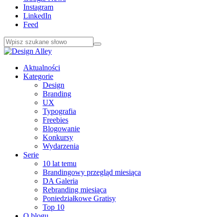
Instagram
LinkedIn
Feed
Aktualności
Kategorie
Design
Branding
UX
Typografia
Freebies
Blogowanie
Konkursy
Wydarzenia
Serie
10 lat temu
Brandingowy przegląd miesiąca
DA Galeria
Rebranding miesiąca
Poniedziałkowe Gratisy
Top 10
O blogu