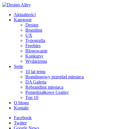
Aktualności
Kategorie
Design
Branding
UX
Typografia
Freebies
Blogowanie
Konkursy
Wydarzenia
Serie
10 lat temu
Brandingowy przegląd miesiąca
DA Galeria
Rebranding miesiąca
Poniedziałkowe Gratisy
Top 10
O blogu
Kontakt
Facebook
Twitter
Google News