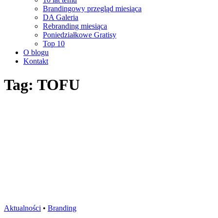
Brandingowy przegląd miesiąca
DA Galeria
Rebranding miesiąca
Poniedziałkowe Gratisy
Top 10
O blogu
Kontakt
Tag: TOFU
Aktualności
•
Branding