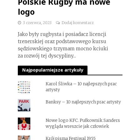
Polskie Rugby ma nowe
logo
3 czerwca, 2023
Dodaj komentarz
Jako były rugbysta i posiadacz licencji
trenerskiej oraz podstawowego kursu
sędziowskiego trzymam mocno kciuki
za rozwój tej dyscypliny...
Najpopularniejsze artykuły
Karol Śliwka – 10 najlepszych prac
artysty
Banksy – 10 najlepszych prac artysty
Nowe logo KFC. Pułkownik Sanders
wygląda wreszcie jak człowiek
Krój pisma Festiwal 1955