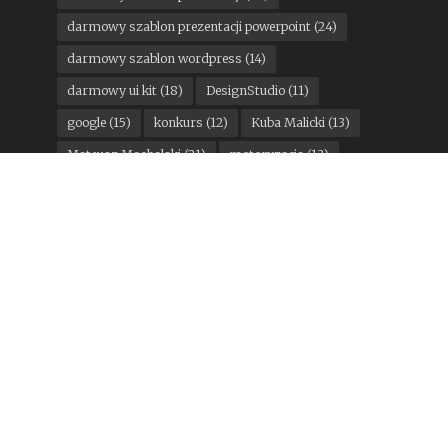
darmowy szablon prezentacji powerpoint
(24)
darmowy szablon wordpress
(14)
darmowy ui kit
(18)
DesignStudio
(11)
google
(15)
konkurs
(12)
Kuba Malicki
(13)
Mateusz Machalski
(21)
motoryzacja
(13)
Pantone
(11)
państwa miasta
(16)
Pentagram
(25)
Podpunkt
(15)
Poniedziałkowe gratisy
(300)
rebranding miesiąca
(124)
sport
(35)
STGU
(17)
Stowarzyszenie Twórców Grafiki Użytkowej
(14)
Studio Otwarte
(17)
TOFU Studio
(24)
top10
(25)
Top 10
(13)
Wolff Olins
(14)