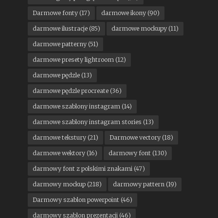
Darmowe fonty
(17)
darmowe ikony
(90)
darmowe ilustracje
(85)
darmowe mockupy
(11)
darmowe patterny
(51)
darmowe presety lightroom
(12)
darmowe pędzle
(13)
darmowe pędzle procreate
(36)
darmowe szablony instagram
(14)
darmowe szablony instagram stories
(13)
darmowe tekstury
(21)
Darmowe vectory
(18)
darmowe wektory
(16)
darmowy font
(130)
darmowy font z polskimi znakami
(47)
darmowy mockup
(218)
darmowy pattern
(19)
Darmowy szablon powerpoint
(46)
darmowy szablon prezentacji
(46)