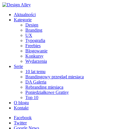
Aktualności
Kategorie
Design
Branding
UX
Typografia
Freebies
Blogowanie
Konkursy
Wydarzenia
Serie
10 lat temu
Brandingowy przegląd miesiąca
DA Galeria
Rebranding miesiąca
Poniedziałkowe Gratisy
Top 10
O blogu
Kontakt
Facebook
Twitter
Google News