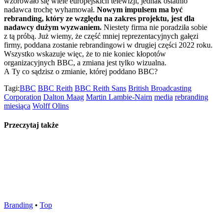
wzorowało się wiele europejskich telewizji, jednak ostatnio
nadawca trochę wyhamował.
Nowym impulsem ma być
rebranding, który ze względu na zakres projektu, jest dla
nadawcy dużym wyzwaniem.
Niestety firma nie poradziła sobie
z tą próbą. Już wiemy, że część mniej reprezentacyjnych gałęzi
firmy, poddana zostanie rebrandingowi w drugiej części 2022 roku.
Wszystko wskazuje więc, że to nie koniec kłopotów
organizacyjnych BBC, a zmiana jest tylko wizualna.
A Ty co sądzisz o zmianie, której poddano BBC?
Tagi:
BBC
BBC Reith
BBC Reith Sans
British Broadcasting
Corporation
Dalton Maag
Martin Lambie-Nairn
media
rebranding
miesiąca
Wolff Olins
Przeczytaj także
Branding
•
Top