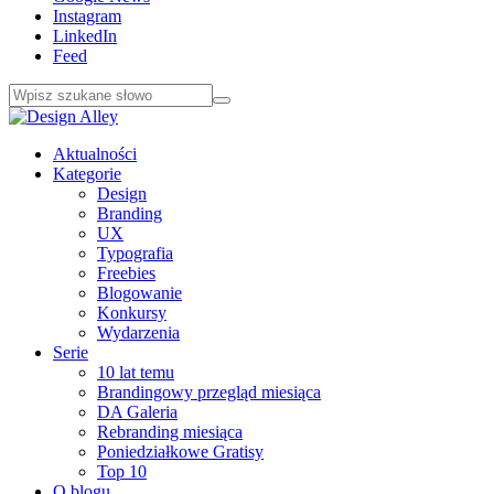
Instagram
LinkedIn
Feed
Aktualności
Kategorie
Design
Branding
UX
Typografia
Freebies
Blogowanie
Konkursy
Wydarzenia
Serie
10 lat temu
Brandingowy przegląd miesiąca
DA Galeria
Rebranding miesiąca
Poniedziałkowe Gratisy
Top 10
O blogu