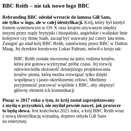
BBC Reith – nie tak nowe logo BBC
Rebranding BBC odesłał wreszcie do lamusa Gill Sans,
nie tylko w logo, ale w całej identyfikacji.
Krój, który był kiedyś
fontem systemowym w OS X oraz krojem używanym między
innymi przez rządy brytyjski i hiszpański, angielskie i walijskie linie
kolejowe czy firmę Saab, zaczął być usuwany już cztery lata temu.
Zastąpić go miał krój BBC Reith, zamówiony przez BBC w Dalton
Maag. Jej dyrektor kreatywny Lukas Paltram, mówił o kroju tak:
BBC Reith została stworzona na jutro; rodzina krojów,
która jest gotowa wytrzymać próbę czasu. Jej rozwój
odzwierciedla złożoność dzisiejszego projektowania
krojów pisma, którą można rozwiązać tylko dzięki
współpracy i jasno określonemu celowi. Mieliśmy
przyjemność pracować wspólnie z BBC, aby ulepszyć
główny element ich komunikacji
Pisząc w 2017 roku o tym, że krój został zaprojektowany
z myślą o przyszłości, nie myślał pewnie nawet, jak prorocze
to będą słowa.
Jest końcówka 2021 roku, a krój BBC Reith wraz
z nową identyfikacją wizualną, dopiero odsyła Gill Sans
na emeryturę.