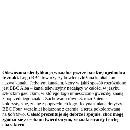
Odświeżona identyfikacja wizualna jeszcze bardziej ujednolica
te znaki.
Logo BBC towarzyszy bowiem złożona kapitalikami
nazwa kanału. Jedynym kanałem, który w jakiś sposób rozróżniono
jest BBC Alba – kanał telewizyjny nadający w całości w języku
szkockim gaelickim, w którego logo umieszczono gwiazdę, znaną
z poprzedniego znaku. Zachowano również rozróżnienie
kolorystyczne, znane z poprzednich logo. Jedyna zmiana dotyczy
BBC Four, wcześniej kojarzone z czernią, a teraz pokolorowaną
na
fioletowo
.
Całość prezentuje się dobrze i spójnie, choć mogę
zgodzić się z osobami twierdzącymi, że znaki straciły trochę
charakteru.