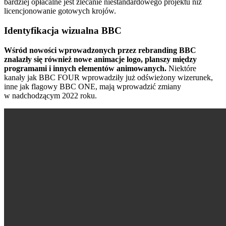
bardziej opłacalne jest zlecanie niestandardowego projektu niż
licencjonowanie gotowych krojów.
Identyfikacja wizualna BBC
Wśród nowości wprowadzonych przez rebranding BBC
znalazły się również nowe animacje logo, planszy między
programami i innych elementów animowanych.
Niektóre
kanały jak BBC FOUR wprowadziły już odświeżony wizerunek,
inne jak flagowy BBC ONE, mają wprowadzić zmiany
w nadchodzącym 2022 roku.