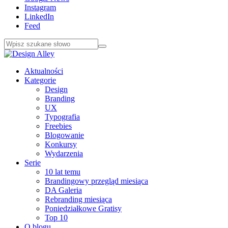
Instagram
LinkedIn
Feed
Aktualności
Kategorie
Design
Branding
UX
Typografia
Freebies
Blogowanie
Konkursy
Wydarzenia
Serie
10 lat temu
Brandingowy przegląd miesiąca
DA Galeria
Rebranding miesiąca
Poniedziałkowe Gratisy
Top 10
O blogu