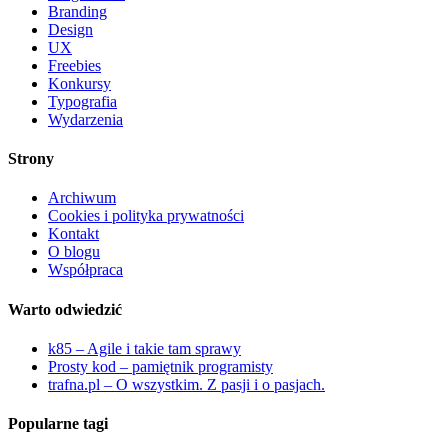
Branding
Design
UX
Freebies
Konkursy
Typografia
Wydarzenia
Strony
Archiwum
Cookies i polityka prywatności
Kontakt
O blogu
Współpraca
Warto odwiedzić
k85 – Agile i takie tam sprawy
Prosty kod – pamiętnik programisty
trafna.pl – O wszystkim. Z pasji i o pasjach.
Popularne tagi