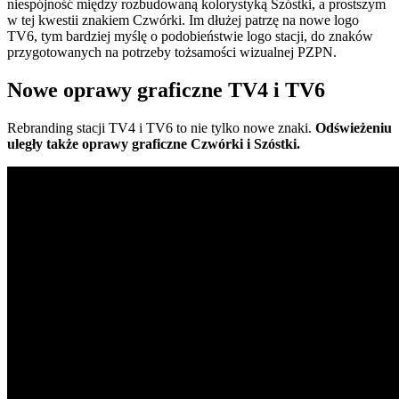
niespójność między rozbudowaną kolorystyką Szóstki, a prostszym
w tej kwestii znakiem Czwórki. Im dłużej patrzę na nowe logo
TV6, tym bardziej myślę o podobieństwie logo stacji, do znaków
przygotowanych na potrzeby tożsamości wizualnej PZPN.
Nowe oprawy graficzne TV4 i TV6
Rebranding stacji TV4 i TV6 to nie tylko nowe znaki.
Odświeżeniu
uległy także oprawy graficzne Czwórki i Szóstki.