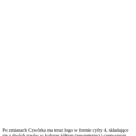
Po zmianach Czwórka ma teraz logo w formie cyfry 4, składające
się z dwóch pasów w kolorze żółtym (zewnętrzny) i czerwonym