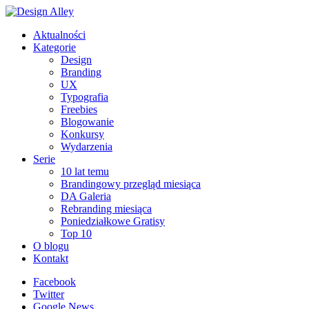
Aktualności
Kategorie
Design
Branding
UX
Typografia
Freebies
Blogowanie
Konkursy
Wydarzenia
Serie
10 lat temu
Brandingowy przegląd miesiąca
DA Galeria
Rebranding miesiąca
Poniedziałkowe Gratisy
Top 10
O blogu
Kontakt
Facebook
Twitter
Google News