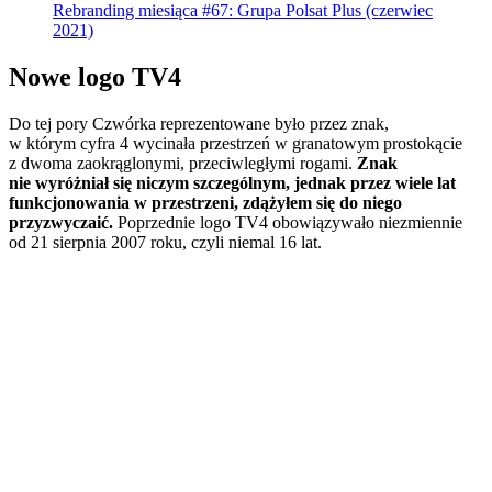
Rebranding miesiąca #67: Grupa Polsat Plus (czerwiec
2021)
Nowe logo TV4
Do tej pory Czwórka reprezentowane było przez znak,
w którym cyfra 4 wycinała przestrzeń w granatowym prostokącie
z dwoma zaokrąglonymi, przeciwległymi rogami.
Znak
nie wyróżniał się niczym szczególnym, jednak przez wiele lat
funkcjonowania w przestrzeni, zdążyłem się do niego
przyzwyczaić.
Poprzednie logo TV4 obowiązywało niezmiennie
od 21 sierpnia 2007 roku, czyli niemal 16 lat.