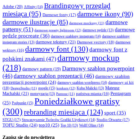
Brandingowy przegląd
Adobe
(20)
Affinity
(14)
miesiąca
(95)
darmowe ikony
(90)
Darmowe fonty
(17)
darmowe ilustracje
(85)
darmowe
darmowe mockupy
(11)
patterny
(51)
darmowe
darmowe presety lightroom
(12)
darmowe pędzle
(13)
pędzle procreate
(36)
darmowe szablony instagram
(14)
darmowe szablony
darmowe tekstury
(21)
Darmowe vectory
(18)
darmowe
instagram stories
(13)
darmowy font
(130)
darmowy font z
wektory
(16)
darmowy mockup
polskimi znakami
(47)
(218)
Darmowy szablon powerpoint
darmowy pattern
(19)
(46)
darmowy szablon prezentacji
(46)
darmowy szablon
prezentacji powerpoint
(24)
darmowy ui kit
darmowy szablon wordpress
(14)
Mateusz
(18)
google
(15)
konkurs
(12)
Kuba Malicki
(13)
DesignStudio
(11)
Machalski
(21)
Pentagram
państwa miasta
(16)
motoryzacja
(13)
Pantone
(11)
Poniedziałkowe gratisy
(25)
Podpunkt
(15)
(300)
rebranding miesiąca
(124)
sport
(35)
STGU
(17)
Studio Otwarte
(17)
Stowarzyszenie Twórców Grafiki Użytkowej
(14)
TOFU Studio
(24)
top10
(25)
Wolff Olins
(14)
Top 10
(13)
Zapisz się do newslettera