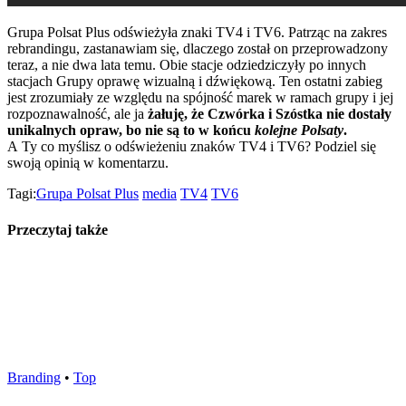
Grupa Polsat Plus odświeżyła znaki TV4 i TV6. Patrząc na zakres
rebrandingu, zastanawiam się, dlaczego został on przeprowadzony
teraz, a nie dwa lata temu. Obie stacje odziedziczyły po innych
stacjach Grupy oprawę wizualną i dźwiękową. Ten ostatni zabieg
jest zrozumiały ze względu na spójność marek w ramach grupy i jej
rozpoznawalność, ale ja
żałuję, że Czwórka i Szóstka nie dostały
unikalnych opraw, bo nie są to w końcu
kolejne Polsaty
.
A Ty co myślisz o odświeżeniu znaków TV4 i TV6? Podziel się
swoją opinią w komentarzu.
Tagi:
Grupa Polsat Plus
media
TV4
TV6
Przeczytaj także
Branding
•
Top