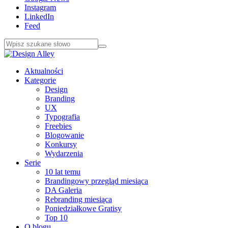
Instagram
LinkedIn
Feed
Aktualności
Kategorie
Design
Branding
UX
Typografia
Freebies
Blogowanie
Konkursy
Wydarzenia
Serie
10 lat temu
Brandingowy przegląd miesiąca
DA Galeria
Rebranding miesiąca
Poniedziałkowe Gratisy
Top 10
O blogu