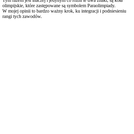
Tym razem jest inaczej i jedynym co różni te dwa znaki, są koła
olimpijskie, które zastępowane są symbolem Paraolimpiady.
W mojej opinii to bardzo ważny krok, ku integracji i podniesieniu
rangi tych zawodów.