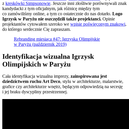
z
kreskówki Simpsonowie
. Jeszcze inni złośliwie porównywali znak
kandydacki z tym oficjalnym, jak różnicę między tym
co zamówiliśmy online, a tym co ostatecznie do nas dotarło.
Logo
Igrzysk w Paryżu nie oszczędzili także projektanci.
Opinie
projektantów cytowałem szeroko we
wpisie poświęconym znakowi
,
do którego serdecznie Cię zapraszam.
Rebranding miesiąca #47: Igrzyska Olimpijskie
w Paryżu (październik 2019)
Identyfikacja wizualna Igrzysk
Olimpijskich w Paryżu
Cała identyfikacja wizualna imprezy,
zainspirowana jest
dziedzictwem ruchu Art Deco
, stylu w architekturze, malarstwie,
grafice czy architekturze wnętrz, będącym odpowiedzią na secesję
i jej braku dyscypliny przestrzennej.