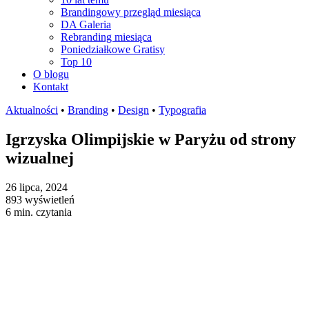
Brandingowy przegląd miesiąca
DA Galeria
Rebranding miesiąca
Poniedziałkowe Gratisy
Top 10
O blogu
Kontakt
Aktualności
•
Branding
•
Design
•
Typografia
Igrzyska Olimpijskie w Paryżu od strony
wizualnej
26 lipca, 2024
893 wyświetleń
6 min. czytania