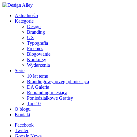
Aktualności
Kategorie
Design
Branding
UX
Typografia
Freebies
Blogowanie
Konkursy
Wydarzenia
Serie
10 lat temu
Brandingowy przegląd miesiąca
DA Galeria
Rebranding miesiąca
Poniedziałkowe Gratisy
Top 10
O blogu
Kontakt
Facebook
Twitter
Google News