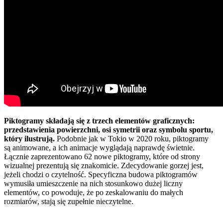
Piktogramy składają się z trzech elementów graficznych:
przedstawienia powierzchni, osi symetrii oraz symbolu sportu,
który ilustrują.
Podobnie jak w Tokio w 2020 roku, piktogramy
są animowane, a ich animacje wyglądają naprawdę świetnie.
Łącznie zaprezentowano 62 nowe piktogramy, które od strony
wizualnej prezentują się znakomicie. Zdecydowanie gorzej jest,
jeżeli chodzi o czytelność. Specyficzna budowa piktogramów
wymusiła umieszczenie na nich stosunkowo dużej liczny
elementów, co powoduje, że po zeskalowaniu do małych
rozmiarów, stają się zupełnie nieczytelne.