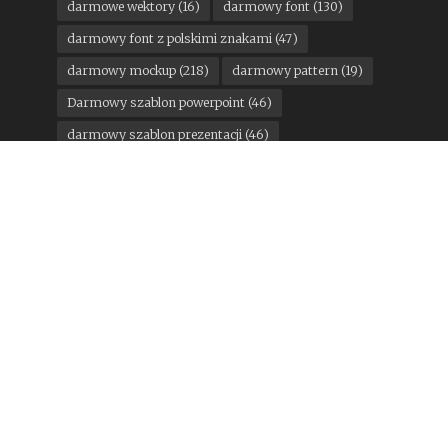
darmowe wektory
(16)
darmowy font
(130)
darmowy font z polskimi znakami
(47)
darmowy mockup
(218)
darmowy pattern
(19)
Darmowy szablon powerpoint
(46)
darmowy szablon prezentacji
(46)
darmowy szablon prezentacji powerpoint
(24)
darmowy szablon wordpress
(14)
darmowy ui kit
(18)
DesignStudio
(11)
google
(15)
konkurs
(12)
Kuba Malicki
(13)
Mateusz Machalski
(21)
motoryzacja
(13)
Pantone
(11)
państwa miasta
(16)
Pentagram
(25)
Podpunkt
(15)
Poniedziałkowe gratisy
(300)
rebranding miesiąca
(124)
sport
(35)