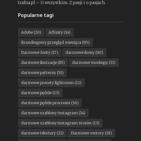
trafna.pl – O wszystkim. Z pasji i o pasjach.
Popularne tagi
Adobe
(20)
Affinity
(14)
Brandingowy przegląd miesiąca
(95)
Darmowe fonty
(17)
darmowe ikony
(90)
darmowe ilustracje
(85)
darmowe mockupy
(11)
darmowe patterny
(51)
darmowe presety lightroom
(12)
darmowe pędzle
(13)
darmowe pędzle procreate
(36)
darmowe szablony instagram
(14)
darmowe szablony instagram stories
(13)
darmowe tekstury
(21)
Darmowe vectory
(18)