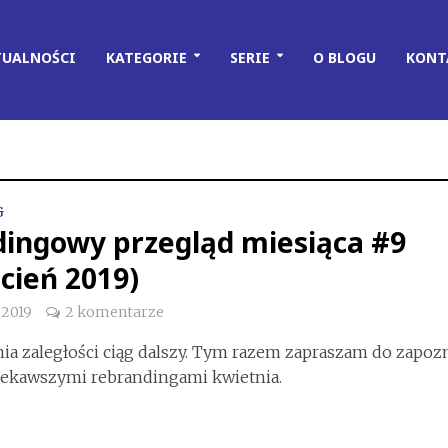
TUALNOŚCI
KATEGORIE
SERIE
O BLOGU
KONT
G
dingowy przegląd miesiąca #9
cień 2019)
 2019
2 komentarze
ia zaległości ciąg dalszy. Tym razem zapraszam do zapoz
ciekawszymi rebrandingami kwietnia.