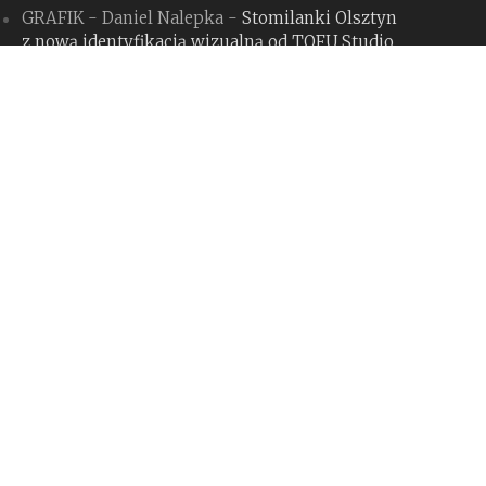
GRAFIK - Daniel Nalepka
-
Stomilanki Olsztyn
z nową identyfikacją wizualną od TOFU Studio
Kamil
-
Konkurs na logo programu „Odyseusz”:
MSZ robi sobie z nas jaja
GRAFIK - Daniel Nalepka
-
Tinder zmienia się
dla Gen Z, budząc spore kontrowersje.
Czy słusznie?
GRAFIK - Daniel Nalepka
-
Bank Pekao S.A.
z nową identyfikacją i hołdem dla Jana
Hollendra
GRAFIK - Daniel Nalepka
-
Rebranding
miesiąca #127: The Whale (maj 2026)