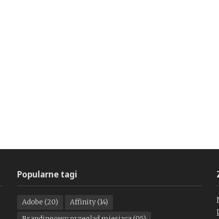
Popularne tagi
Adobe
(20)
Affinity
(14)
Brandingowy przegląd miesiąca
(95)