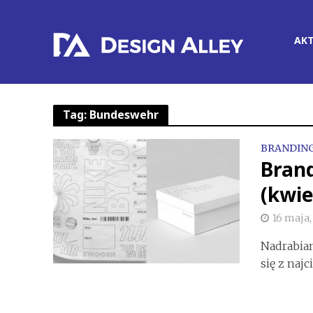
AK
Tag: Bundeswehr
BRANDIN
Bran
(kwie
16 maja,
Nadrabian
się z naj