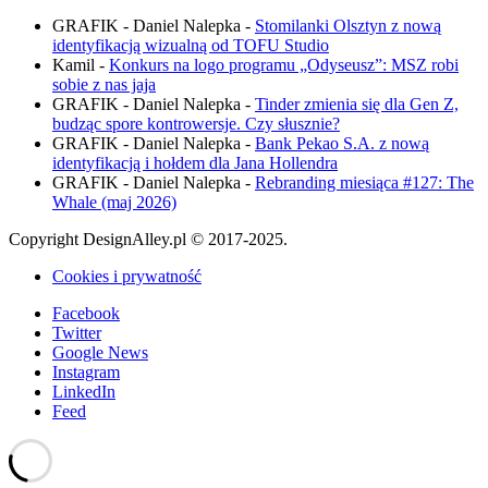
GRAFIK - Daniel Nalepka
-
Stomilanki Olsztyn z nową
identyfikacją wizualną od TOFU Studio
Kamil
-
Konkurs na logo programu „Odyseusz”: MSZ robi
sobie z nas jaja
GRAFIK - Daniel Nalepka
-
Tinder zmienia się dla Gen Z,
budząc spore kontrowersje. Czy słusznie?
GRAFIK - Daniel Nalepka
-
Bank Pekao S.A. z nową
identyfikacją i hołdem dla Jana Hollendra
GRAFIK - Daniel Nalepka
-
Rebranding miesiąca #127: The
Whale (maj 2026)
Copyright DesignAlley.pl © 2017-2025.
Cookies i prywatność
Facebook
Twitter
Google News
Instagram
LinkedIn
Feed