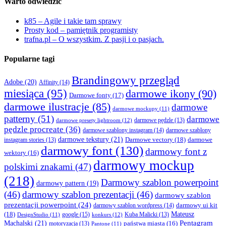
Warto odwiedzić
k85 – Agile i takie tam sprawy
Prosty kod – pamiętnik programisty
trafna.pl – O wszystkim. Z pasji i o pasjach.
Popularne tagi
Brandingowy przegląd
Adobe
(20)
Affinity
(14)
miesiąca
(95)
darmowe ikony
(90)
Darmowe fonty
(17)
darmowe ilustracje
(85)
darmowe
darmowe mockupy
(11)
patterny
(51)
darmowe
darmowe presety lightroom
(12)
darmowe pędzle
(13)
pędzle procreate
(36)
darmowe szablony instagram
(14)
darmowe szablony
darmowe tekstury
(21)
Darmowe vectory
(18)
darmowe
instagram stories
(13)
darmowy font
(130)
darmowy font z
wektory
(16)
darmowy mockup
polskimi znakami
(47)
(218)
Darmowy szablon powerpoint
darmowy pattern
(19)
(46)
darmowy szablon prezentacji
(46)
darmowy szablon
prezentacji powerpoint
(24)
darmowy ui kit
darmowy szablon wordpress
(14)
Mateusz
(18)
google
(15)
konkurs
(12)
Kuba Malicki
(13)
DesignStudio
(11)
Machalski
(21)
Pentagram
państwa miasta
(16)
motoryzacja
(13)
Pantone
(11)