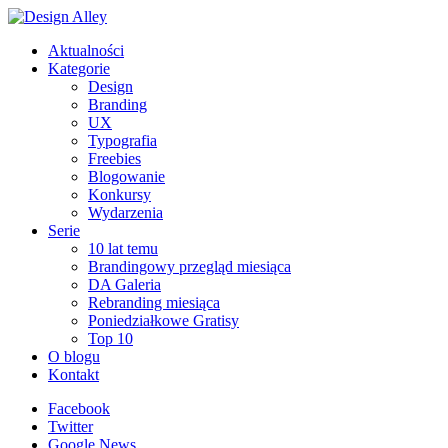
Aktualności
Kategorie
Design
Branding
UX
Typografia
Freebies
Blogowanie
Konkursy
Wydarzenia
Serie
10 lat temu
Brandingowy przegląd miesiąca
DA Galeria
Rebranding miesiąca
Poniedziałkowe Gratisy
Top 10
O blogu
Kontakt
Facebook
Twitter
Google News