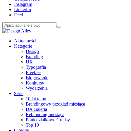
Instagram
LinkedIn
Feed
Aktualności
Kategorie
Design
Branding
UX
Typografia
Freebies
Blogowanie
Konkursy
Wydarzenia
Serie
10 lat temu
Brandingowy przegląd miesiąca
DA Galeria
Rebranding miesiąca
Poniedziałkowe Gratisy
Top 10
O blogu