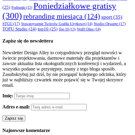
Poniedziałkowe gratisy
(25)
Podpunkt
(15)
(300)
rebranding miesiąca
(124)
sport
(35)
STGU
(17)
Studio Otwarte
(17)
Stowarzyszenie Twórców Grafiki Użytkowej
(14)
TOFU Studio
(24)
top10
(25)
Wolff Olins
(14)
Top 10
(13)
Zapisz się do newslettera
Newsletter Design Alley to cotygodniowy przegląd nowości w
świecie projektowania, darmowe materiały dla projektantów i
zawsze aktualna lista okołograficznych konferencji i wydarzeń, a
wszystko podane w przystępny, znany z tego bloga sposób.
Zasubskrybuj już dziś, by nie przegapić kolejnego odcinka, który
już w najbliższy czwartek może pojawić się w Twojej skrzynce
email.
Imię:
Adres e-mail:
Najnowsze komentarze