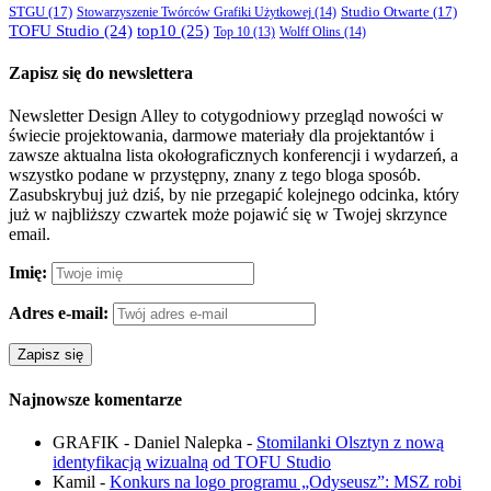
STGU
(17)
Studio Otwarte
(17)
Stowarzyszenie Twórców Grafiki Użytkowej
(14)
TOFU Studio
(24)
top10
(25)
Wolff Olins
(14)
Top 10
(13)
Zapisz się do newslettera
Newsletter Design Alley to cotygodniowy przegląd nowości w
świecie projektowania, darmowe materiały dla projektantów i
zawsze aktualna lista okołograficznych konferencji i wydarzeń, a
wszystko podane w przystępny, znany z tego bloga sposób.
Zasubskrybuj już dziś, by nie przegapić kolejnego odcinka, który
już w najbliższy czwartek może pojawić się w Twojej skrzynce
email.
Imię:
Adres e-mail:
Najnowsze komentarze
GRAFIK - Daniel Nalepka
-
Stomilanki Olsztyn z nową
identyfikacją wizualną od TOFU Studio
Kamil
-
Konkurs na logo programu „Odyseusz”: MSZ robi