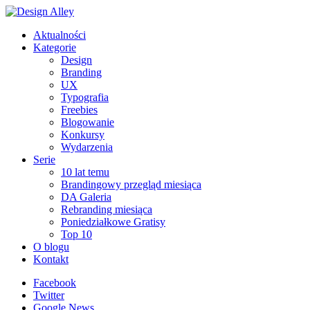
Aktualności
Kategorie
Design
Branding
UX
Typografia
Freebies
Blogowanie
Konkursy
Wydarzenia
Serie
10 lat temu
Brandingowy przegląd miesiąca
DA Galeria
Rebranding miesiąca
Poniedziałkowe Gratisy
Top 10
O blogu
Kontakt
Facebook
Twitter
Google News