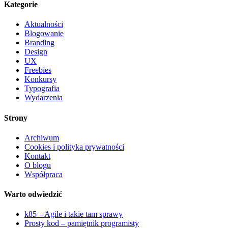
Kategorie
Aktualności
Blogowanie
Branding
Design
UX
Freebies
Konkursy
Typografia
Wydarzenia
Strony
Archiwum
Cookies i polityka prywatności
Kontakt
O blogu
Współpraca
Warto odwiedzić
k85 – Agile i takie tam sprawy
Prosty kod – pamiętnik programisty