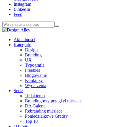
Instagram
LinkedIn
Feed
Aktualności
Kategorie
Design
Branding
UX
Typografia
Freebies
Blogowanie
Konkursy
Wydarzenia
Serie
10 lat temu
Brandingowy przegląd miesiąca
DA Galeria
Rebranding miesiąca
Poniedziałkowe Gratisy
Top 10
O blogu