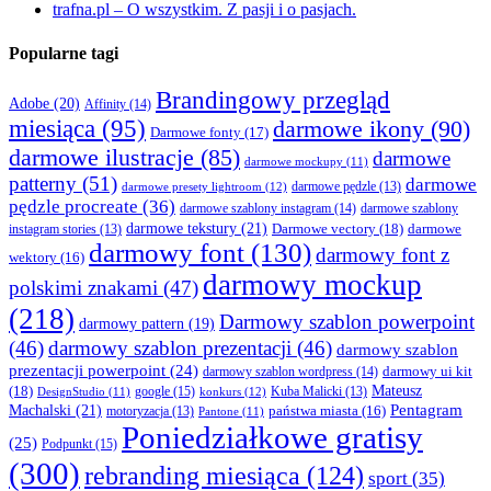
trafna.pl – O wszystkim. Z pasji i o pasjach.
Popularne tagi
Brandingowy przegląd
Adobe
(20)
Affinity
(14)
miesiąca
(95)
darmowe ikony
(90)
Darmowe fonty
(17)
darmowe ilustracje
(85)
darmowe
darmowe mockupy
(11)
patterny
(51)
darmowe
darmowe presety lightroom
(12)
darmowe pędzle
(13)
pędzle procreate
(36)
darmowe szablony instagram
(14)
darmowe szablony
darmowe tekstury
(21)
Darmowe vectory
(18)
darmowe
instagram stories
(13)
darmowy font
(130)
darmowy font z
wektory
(16)
darmowy mockup
polskimi znakami
(47)
(218)
Darmowy szablon powerpoint
darmowy pattern
(19)
(46)
darmowy szablon prezentacji
(46)
darmowy szablon
prezentacji powerpoint
(24)
darmowy ui kit
darmowy szablon wordpress
(14)
Mateusz
(18)
google
(15)
konkurs
(12)
Kuba Malicki
(13)
DesignStudio
(11)
Machalski
(21)
Pentagram
państwa miasta
(16)
motoryzacja
(13)
Pantone
(11)
Poniedziałkowe gratisy
(25)
Podpunkt
(15)
(300)
rebranding miesiąca
(124)
sport
(35)