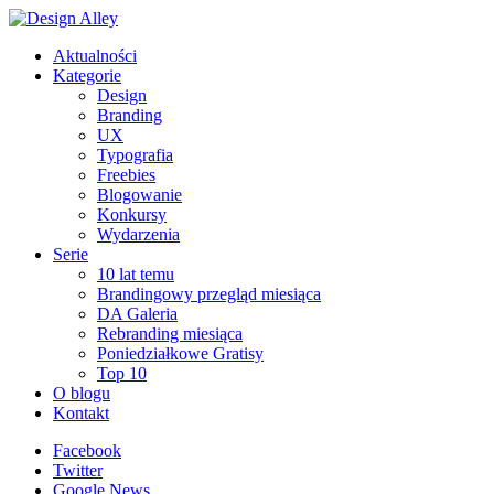
Aktualności
Kategorie
Design
Branding
UX
Typografia
Freebies
Blogowanie
Konkursy
Wydarzenia
Serie
10 lat temu
Brandingowy przegląd miesiąca
DA Galeria
Rebranding miesiąca
Poniedziałkowe Gratisy
Top 10
O blogu
Kontakt
Facebook
Twitter
Google News