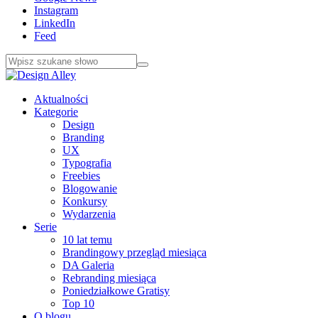
Instagram
LinkedIn
Feed
Aktualności
Kategorie
Design
Branding
UX
Typografia
Freebies
Blogowanie
Konkursy
Wydarzenia
Serie
10 lat temu
Brandingowy przegląd miesiąca
DA Galeria
Rebranding miesiąca
Poniedziałkowe Gratisy
Top 10
O blogu