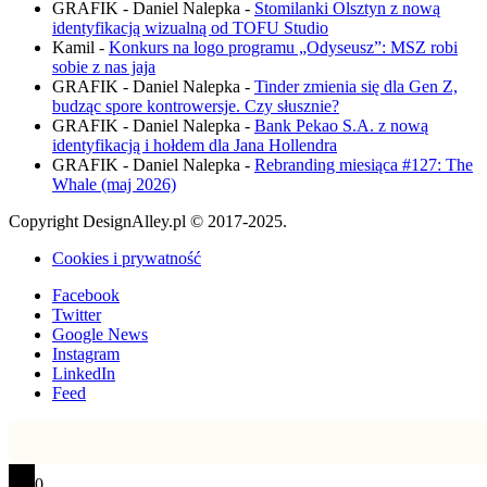
GRAFIK - Daniel Nalepka
-
Stomilanki Olsztyn z nową
identyfikacją wizualną od TOFU Studio
Kamil
-
Konkurs na logo programu „Odyseusz”: MSZ robi
sobie z nas jaja
GRAFIK - Daniel Nalepka
-
Tinder zmienia się dla Gen Z,
budząc spore kontrowersje. Czy słusznie?
GRAFIK - Daniel Nalepka
-
Bank Pekao S.A. z nową
identyfikacją i hołdem dla Jana Hollendra
GRAFIK - Daniel Nalepka
-
Rebranding miesiąca #127: The
Whale (maj 2026)
Copyright DesignAlley.pl © 2017-2025.
Cookies i prywatność
Facebook
Twitter
Google News
Instagram
LinkedIn
Feed
0