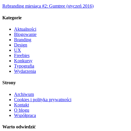
Rebranding miesiąca #2: Gumtree (styczeń 2016)
Kategorie
Aktualności
Blogowanie
Branding
Design
UX
Freebies
Konkursy
Typografia
Wydarzenia
Strony
Archiwum
Cookies i polityka prywatności
Kontakt
O blogu
Współpraca
Warto odwiedzić