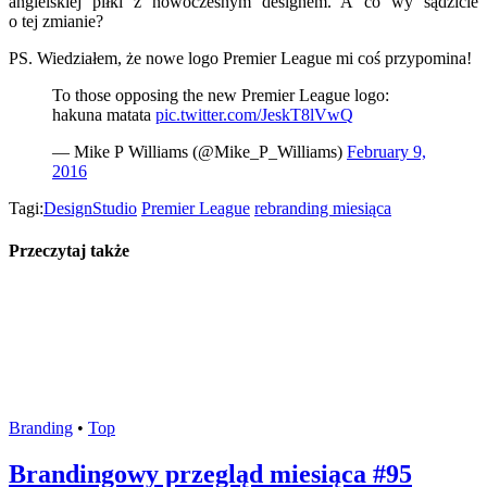
angielskiej piłki z nowoczesnym designem. A co wy sądzicie
o tej zmianie?
PS. Wiedziałem, że nowe logo Premier League mi coś przypomina!
To those opposing the new Premier League logo:
hakuna matata
pic.twitter.com/JeskT8lVwQ
— Mike P Williams (@Mike_P_Williams)
February 9,
2016
Tagi:
DesignStudio
Premier League
rebranding miesiąca
Przeczytaj także
Branding
•
Top
Brandingowy przegląd miesiąca #95