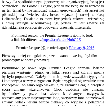
barwy dla spadkobierczyni (sportowej nie organizacyjnej, bo tą jest
oczywiście The Football League, jednak nie będę się tu rozwodził
na ten temat by nie zanudzać niezainteresowanych) najstarszej ligi
piłkarskiej na świecie, dotychczas kojarzonej raczej z klasą
i elitarnością. Działanie to może być jednak celowe i wiązać się
z nową strategią wizerunkową ligi, jednak mi jest zawsze żal
gdy lekką ręką porzuca się budowany przez lata wizerunek.
From next season, the Premier League is going to look
a little bit different…
https://t.co/4n4mNohG2Z
— Premier League (@premierleague)
February 9, 2016
Pierwszym miejscem gdzie zaprezentowano nowe logo był film
promocyjny widoczny powyżej.
Podsumowując nowe logo Premier League sprawia świetne
pierwsze wrażenie, jednak jest kilka rzeczy nad którymi można
by było popracować. Należy do nich przede wszystkim typografia
i kompozycja nazwy z sygnetem. Będę przyglądał się uważnie temu
konceptowi, bo samo logo wskazuje, że Premier League przejdzie
sporą zmianę wizerunkową. Choć osobiście nie uważam
by budowany przez lata wizerunek elitarnych rozgrywek,
wzmacniany przez majestatyczne logo, szeryfowy font, potrzebował
zmiany, jednak jestem bardzo ciekawy co wyjdzie z połączenia