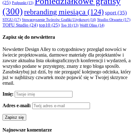
Poniedziałkowe gratisy
(25)
Podpunkt
(15)
(300)
rebranding miesiąca
(124)
sport
(35)
STGU
(17)
Studio Otwarte
(17)
Stowarzyszenie Twórców Grafiki Użytkowej
(14)
TOFU Studio
(24)
top10
(25)
Wolff Olins
(14)
Top 10
(13)
Zapisz się do newslettera
Newsletter Design Alley to cotygodniowy przegląd nowości w
świecie projektowania, darmowe materiały dla projektantów i
zawsze aktualna lista okołograficznych konferencji i wydarzeń, a
wszystko podane w przystępny, znany z tego bloga sposób.
Zasubskrybuj już dziś, by nie przegapić kolejnego odcinka, który
już w najbliższy czwartek może pojawić się w Twojej skrzynce
email.
Imię:
Adres e-mail:
Najnowsze komentarze