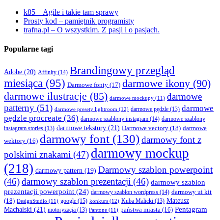
k85 – Agile i takie tam sprawy
Prosty kod – pamiętnik programisty
trafna.pl – O wszystkim. Z pasji i o pasjach.
Popularne tagi
Brandingowy przegląd
Adobe
(20)
Affinity
(14)
miesiąca
(95)
darmowe ikony
(90)
Darmowe fonty
(17)
darmowe ilustracje
(85)
darmowe
darmowe mockupy
(11)
patterny
(51)
darmowe
darmowe presety lightroom
(12)
darmowe pędzle
(13)
pędzle procreate
(36)
darmowe szablony instagram
(14)
darmowe szablony
darmowe tekstury
(21)
Darmowe vectory
(18)
darmowe
instagram stories
(13)
darmowy font
(130)
darmowy font z
wektory
(16)
darmowy mockup
polskimi znakami
(47)
(218)
Darmowy szablon powerpoint
darmowy pattern
(19)
(46)
darmowy szablon prezentacji
(46)
darmowy szablon
prezentacji powerpoint
(24)
darmowy ui kit
darmowy szablon wordpress
(14)
Mateusz
(18)
google
(15)
konkurs
(12)
Kuba Malicki
(13)
DesignStudio
(11)
Machalski
(21)
Pentagram
państwa miasta
(16)
motoryzacja
(13)
Pantone
(11)