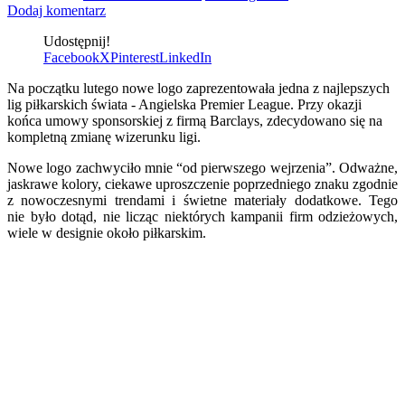
Dodaj komentarz
Udostępnij!
Facebook
X
Pinterest
LinkedIn
Na początku lutego nowe logo zaprezentowała jedna z najlepszych
lig piłkarskich świata - Angielska Premier League. Przy okazji
końca umowy sponsorskiej z firmą Barclays, zdecydowano się na
kompletną zmianę wizerunku ligi.
Nowe logo zachwyciło mnie “od pierwszego wejrzenia”. Odważne,
jaskrawe kolory, ciekawe uproszczenie poprzedniego znaku zgodnie
z nowoczesnymi trendami i świetne materiały dodatkowe. Tego
nie było dotąd, nie licząc niektórych kampanii firm odzieżowych,
wiele w designie około piłkarskim.