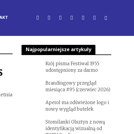
AKT
Najpopularniejsze artykuły
Krój pisma Festiwal 1955
S
udostępniony za darmo
Brandingowy przegląd
miesiąca #95 (czerwiec 2026)
ietnia
Aperol ma odświeżone logo i
nowy wygląd butelek
Stomilanki Olsztyn z nową
identyfikacją wizualną od