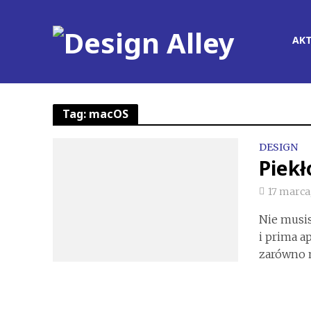
AK
Tag: macOS
DESIGN
Piekł
17 marca
Nie musis
i prima a
zarówno na