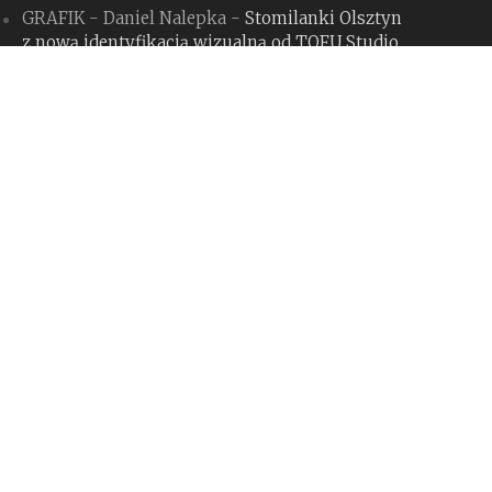
GRAFIK - Daniel Nalepka
-
Stomilanki Olsztyn
z nową identyfikacją wizualną od TOFU Studio
Kamil
-
Konkurs na logo programu „Odyseusz”:
MSZ robi sobie z nas jaja
GRAFIK - Daniel Nalepka
-
Tinder zmienia się
dla Gen Z, budząc spore kontrowersje.
Czy słusznie?
GRAFIK - Daniel Nalepka
-
Bank Pekao S.A.
z nową identyfikacją i hołdem dla Jana
Hollendra
GRAFIK - Daniel Nalepka
-
Rebranding
miesiąca #127: The Whale (maj 2026)