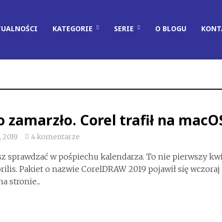
TUALNOŚCI
KATEGORIE
SERIE
O BLOGU
KONT
o zamarzło. Corel trafił na macO
, 2019
4 komentarze
z sprawdzać w pośpiechu kalendarza. To nie pierwszy kw
prilis. Pakiet o nazwie CorelDRAW 2019 pojawił się wczoraj
 stronie...