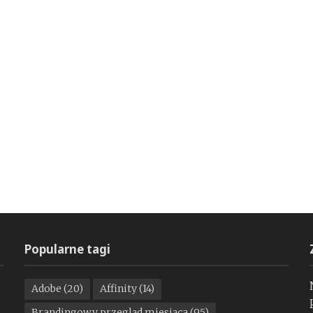
Popularne tagi
Adobe
(20)
Affinity
(14)
Brandingowy przegląd miesiąca
(95)