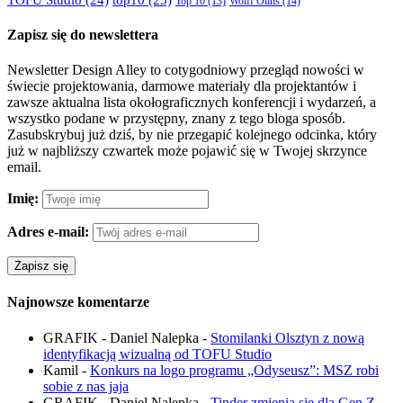
Wolff Olins
(14)
Top 10
(13)
Zapisz się do newslettera
Newsletter Design Alley to cotygodniowy przegląd nowości w
świecie projektowania, darmowe materiały dla projektantów i
zawsze aktualna lista okołograficznych konferencji i wydarzeń, a
wszystko podane w przystępny, znany z tego bloga sposób.
Zasubskrybuj już dziś, by nie przegapić kolejnego odcinka, który
już w najbliższy czwartek może pojawić się w Twojej skrzynce
email.
Imię:
Adres e-mail:
Najnowsze komentarze
GRAFIK - Daniel Nalepka
-
Stomilanki Olsztyn z nową
identyfikacją wizualną od TOFU Studio
Kamil
-
Konkurs na logo programu „Odyseusz”: MSZ robi
sobie z nas jaja
GRAFIK - Daniel Nalepka
-
Tinder zmienia się dla Gen Z,