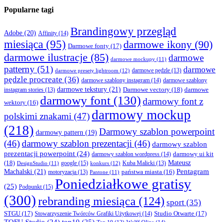
Popularne tagi
Brandingowy przegląd
Adobe
(20)
Affinity
(14)
miesiąca
(95)
darmowe ikony
(90)
Darmowe fonty
(17)
darmowe ilustracje
(85)
darmowe
darmowe mockupy
(11)
patterny
(51)
darmowe
darmowe presety lightroom
(12)
darmowe pędzle
(13)
pędzle procreate
(36)
darmowe szablony instagram
(14)
darmowe szablony
darmowe tekstury
(21)
Darmowe vectory
(18)
darmowe
instagram stories
(13)
darmowy font
(130)
darmowy font z
wektory
(16)
darmowy mockup
polskimi znakami
(47)
(218)
Darmowy szablon powerpoint
darmowy pattern
(19)
(46)
darmowy szablon prezentacji
(46)
darmowy szablon
prezentacji powerpoint
(24)
darmowy ui kit
darmowy szablon wordpress
(14)
Mateusz
(18)
google
(15)
konkurs
(12)
Kuba Malicki
(13)
DesignStudio
(11)
Machalski
(21)
Pentagram
państwa miasta
(16)
motoryzacja
(13)
Pantone
(11)
Poniedziałkowe gratisy
(25)
Podpunkt
(15)
(300)
rebranding miesiąca
(124)
sport
(35)
STGU
(17)
Studio Otwarte
(17)
Stowarzyszenie Twórców Grafiki Użytkowej
(14)
TOFU Studio
(24)
top10
(25)