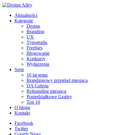
Aktualności
Kategorie
Design
Branding
UX
Typografia
Freebies
Blogowanie
Konkursy
Wydarzenia
Serie
10 lat temu
Brandingowy przegląd miesiąca
DA Galeria
Rebranding miesiąca
Poniedziałkowe Gratisy
Top 10
O blogu
Kontakt
Facebook
Twitter
Google News