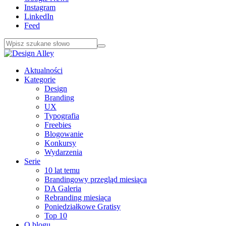
Instagram
LinkedIn
Feed
Aktualności
Kategorie
Design
Branding
UX
Typografia
Freebies
Blogowanie
Konkursy
Wydarzenia
Serie
10 lat temu
Brandingowy przegląd miesiąca
DA Galeria
Rebranding miesiąca
Poniedziałkowe Gratisy
Top 10
O blogu