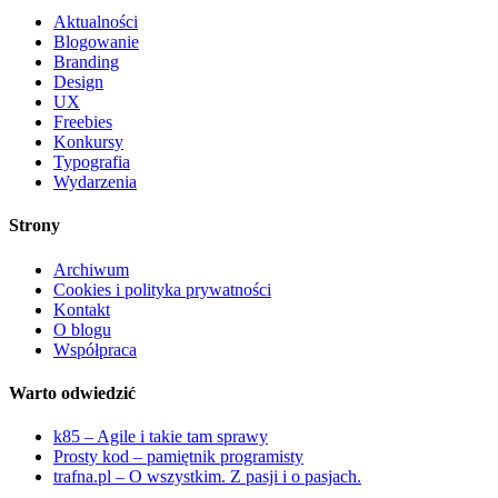
Aktualności
Blogowanie
Branding
Design
UX
Freebies
Konkursy
Typografia
Wydarzenia
Strony
Archiwum
Cookies i polityka prywatności
Kontakt
O blogu
Współpraca
Warto odwiedzić
k85 – Agile i takie tam sprawy
Prosty kod – pamiętnik programisty
trafna.pl – O wszystkim. Z pasji i o pasjach.