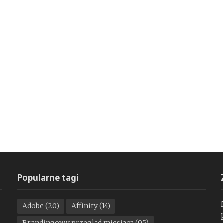
Popularne tagi
Adobe
(20)
Affinity
(14)
Brandingowy przegląd miesiąca
(95)