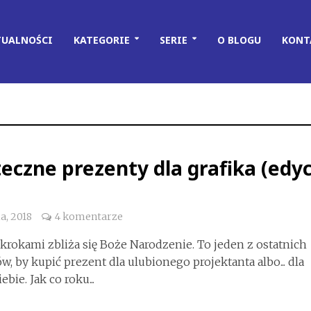
TUALNOŚCI
KATEGORIE
SERIE
O BLOGU
KONT
eczne prezenty dla grafika (edyc
a, 2018
4 komentarze
krokami zbliża się Boże Narodzenie. To jeden z ostatnich
 by kupić prezent dla ulubionego projektanta albo... dla
bie. Jak co roku...