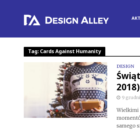
AK
Tag: Cards Against Humanity
DESIGN
Świąt
2018)
9 grudni
Wielkimi 
momentów,
samego sie