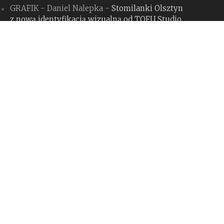
GRAFIK - Daniel Nalepka
-
Stomilanki Olsztyn
z nową identyfikacją wizualną od TOFU Studio
Kamil
-
Konkurs na logo programu „Odyseusz”:
MSZ robi sobie z nas jaja
GRAFIK - Daniel Nalepka
-
Tinder zmienia się
dla Gen Z, budząc spore kontrowersje.
Czy słusznie?
GRAFIK - Daniel Nalepka
-
Bank Pekao S.A.
z nową identyfikacją i hołdem dla Jana
Hollendra
GRAFIK - Daniel Nalepka
-
Rebranding
miesiąca #127: The Whale (maj 2026)