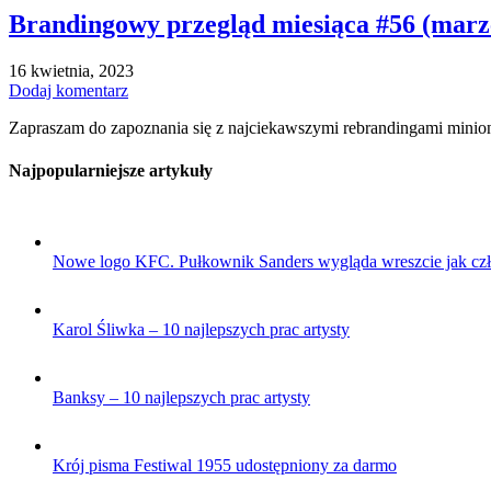
Brandingowy przegląd miesiąca #56 (marz
16 kwietnia, 2023
Dodaj komentarz
Zapraszam do zapoznania się z najciekawszymi rebrandingami minion
Najpopularniejsze artykuły
Nowe logo KFC. Pułkownik Sanders wygląda wreszcie jak cz
Karol Śliwka – 10 najlepszych prac artysty
Banksy – 10 najlepszych prac artysty
Krój pisma Festiwal 1955 udostępniony za darmo