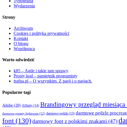
Typografia
Wydarzenia
Strony
Archiwum
Cookies i polityka prywatności
Kontakt
O blogu
Współpraca
Warto odwiedzić
k85 – Agile i takie tam sprawy
Prosty kod – pamiętnik programisty
trafna.pl – O wszystkim. Z pasji i o pasjach.
Popularne tagi
Brandingowy przegląd miesiąca
Adobe
(20)
Affinity
(14)
darmowe pędzle procreat
darmowe presety lightroom
(12)
darmowe pędzle
(13)
da
font
(130)
darmowy font z polskimi znakami
(47)