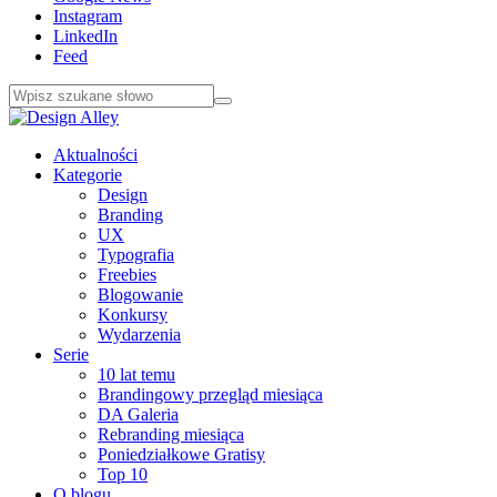
Instagram
LinkedIn
Feed
Aktualności
Kategorie
Design
Branding
UX
Typografia
Freebies
Blogowanie
Konkursy
Wydarzenia
Serie
10 lat temu
Brandingowy przegląd miesiąca
DA Galeria
Rebranding miesiąca
Poniedziałkowe Gratisy
Top 10
O blogu