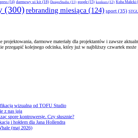
darmowy ui kit
(18)
press
(14)
google
(15)
konkurs
(12)
Kuba Malicki
(
DesignStudio
(11)
y
(300)
rebranding miesiąca
(124)
sport
(35)
STG
 projektowania, darmowe materiały dla projektantów i zawsze aktualna
nie przegapić kolejnego odcinka, który już w najbliższy czwartek może
yfikacją wizualną od TOFU Studio
 z nas jaja
dząc spore kontrowersje. Czy słusznie?
acją i hołdem dla Jana Hollendra
Whale (maj 2026)