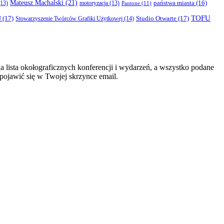
Mateusz Machalski
(21)
państwa miasta
(16)
13)
motoryzacja
(13)
Pantone
(11)
TOFU
U
(17)
Studio Otwarte
(17)
Stowarzyszenie Twórców Grafiki Użytkowej
(14)
 lista okołograficznych konferencji i wydarzeń, a wszystko podane
 pojawić się w Twojej skrzynce email.