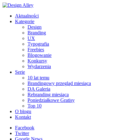
Aktualności
Kategorie
Design
Branding
UX
Typografia
Freebies
Blogowanie
Konkursy
Wydarzenia
Serie
10 lat temu
Brandingowy przegląd miesiąca
DA Galeria
Rebranding miesiąca
Poniedziałkowe Gratisy
Top 10
O blogu
Kontakt
Facebook
Twitter
Google News