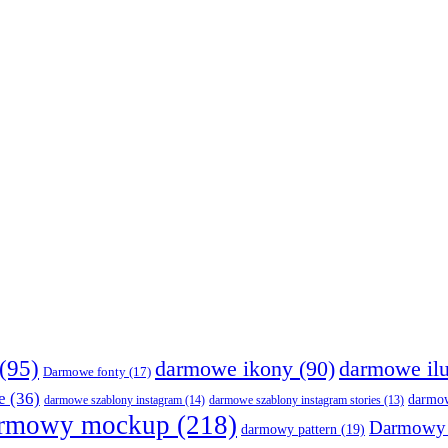
(95)
darmowe ikony
(90)
darmowe ilu
Darmowe fonty
(17)
e
(36)
darmow
darmowe szablony instagram
(14)
darmowe szablony instagram stories
(13)
rmowy mockup
(218)
Darmowy 
darmowy pattern
(19)