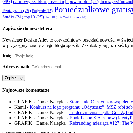
(46)
darmowy szablon prezentacji powerpoint
(24)
darmowy szablon word
Poniedziałkowe gratis
Pentagram
(25)
Podpunkt
(15)
Studio
(24)
top10
(25)
Wolff Olins
(14)
Top 10
(13)
Zapisz się do newslettera
Newsletter Design Alley to cotygodniowy przegląd nowości w świecie
w przystępny, znany z tego bloga sposób. Zasubskrybuj już dziś, by 
Imię:
Adres e-mail:
Najnowsze komentarze
GRAFIK - Daniel Nalepka
-
Stomilanki Olsztyn z nową ident
Kamil
-
Konkurs na logo programu „Odyseusz”: MSZ robi sobie
GRAFIK - Daniel Nalepka
-
Tinder zmienia się dla Gen Z, bu
GRAFIK - Daniel Nalepka
-
Bank Pekao S.A. z nową identyfik
GRAFIK - Daniel Nalepka
-
Rebranding miesiąca #127: The 