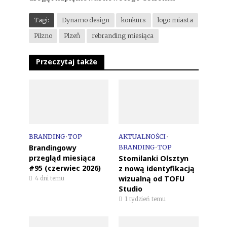
Tagi:
Dynamo design
konkurs
logo miasta
Pilzno
Plzeň
rebranding miesiąca
Przeczytaj także
BRANDING
•
TOP
AKTUALNOŚCI
•
Brandingowy
BRANDING
•
TOP
przegląd miesiąca
Stomilanki Olsztyn
#95 (czerwiec 2026)
z nową identyfikacją
wizualną od TOFU
4 dni temu
Studio
1 tydzień temu