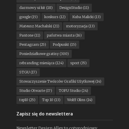
darmowy ui kit
(18)
DesignStudio
(11)
google
(15)
konkurs
(12)
Kuba Malicki
(13)
Mateusz Machalski
(21)
motoryzacja
(13)
Pantone
(11)
państwa miasta
(16)
Pentagram
(25)
Podpunkt
(15)
Poniedziałkowe gratisy
(300)
rebranding miesiąca
(124)
sport
(35)
STGU
(17)
Stowarzyszenie Twórców Grafiki Użytkowej
(14)
Studio Otwarte
(17)
TOFU Studio
(24)
top10
(25)
Top 10
(13)
Wolff Olins
(14)
Zapisz się do newslettera
Newsletter Design Alley to cotygodniowy