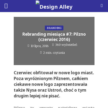
BRANDING
Rebranding miesiąca #7: Pilzno
(czerwiec 2016)
360 wyświetleń
10 lipca, 2016
2 min. czytania
Czerwiec obfitował w nowe logo miast.
Poza wyróżnionym Pilznem, całkiem
ciekawe nowe logo zaprezentowała
także Nysa oraz Ustroń, choć o tym
drugim lepiej nie pisać.
Pilzno to czwarte największe miasto