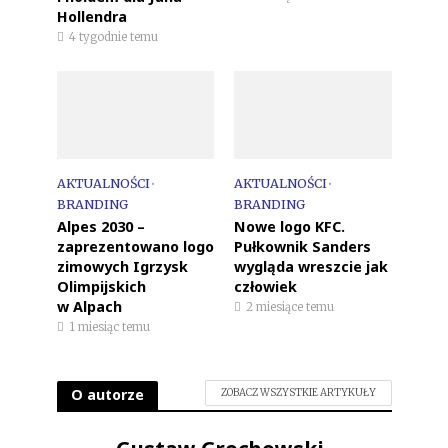
Hollendra
4 tygodnie temu
AKTUALNOŚCI
•
AKTUALNOŚCI
•
BRANDING
BRANDING
Alpes 2030 –
Nowe logo KFC.
zaprezentowano logo
Pułkownik Sanders
zimowych Igrzysk
wygląda wreszcie jak
Olimpijskich
człowiek
w Alpach
2 miesiące temu
1 miesiąc temu
O autorze
ZOBACZ WSZYSTKIE ARTYKUŁY