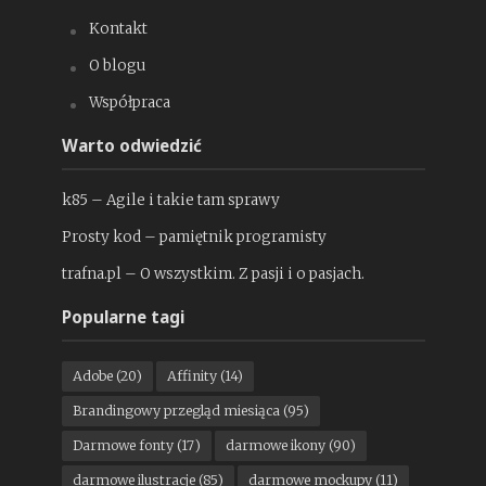
Kontakt
O blogu
Współpraca
Warto odwiedzić
k85 – Agile i takie tam sprawy
Prosty kod – pamiętnik programisty
trafna.pl – O wszystkim. Z pasji i o pasjach.
Popularne tagi
Adobe
(20)
Affinity
(14)
Brandingowy przegląd miesiąca
(95)
Darmowe fonty
(17)
darmowe ikony
(90)
darmowe ilustracje
(85)
darmowe mockupy
(11)