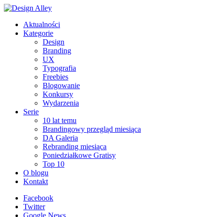
Aktualności
Kategorie
Design
Branding
UX
Typografia
Freebies
Blogowanie
Konkursy
Wydarzenia
Serie
10 lat temu
Brandingowy przegląd miesiąca
DA Galeria
Rebranding miesiąca
Poniedziałkowe Gratisy
Top 10
O blogu
Kontakt
Facebook
Twitter
Google News