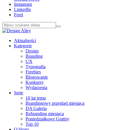
Instagram
LinkedIn
Feed
Aktualności
Kategorie
Design
Branding
UX
Typografia
Freebies
Blogowanie
Konkursy
Wydarzenia
Serie
10 lat temu
Brandingowy przegląd miesiąca
DA Galeria
Rebranding miesiąca
Poniedziałkowe Gratisy
Top 10
O blogu