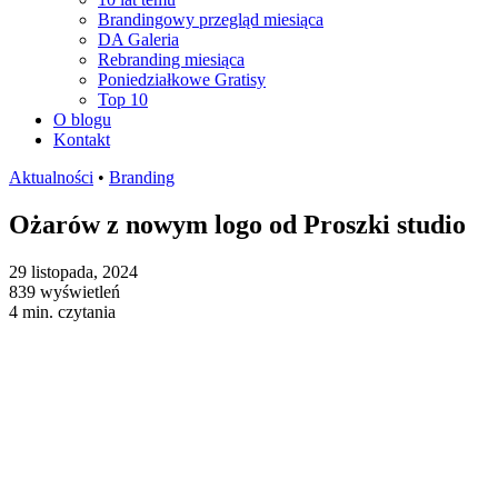
Brandingowy przegląd miesiąca
DA Galeria
Rebranding miesiąca
Poniedziałkowe Gratisy
Top 10
O blogu
Kontakt
Aktualności
•
Branding
Ożarów z nowym logo od Proszki studio
29 listopada, 2024
839 wyświetleń
4 min. czytania