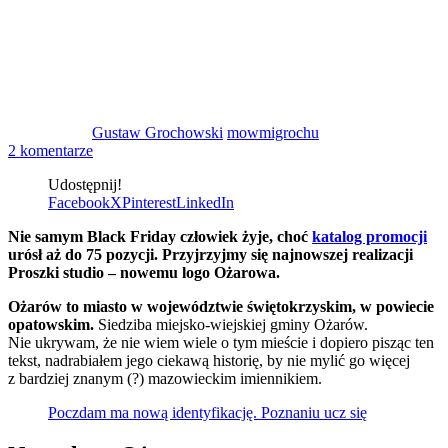
Gustaw Grochowski
mowmigrochu
2 komentarze
Udostępnij!
Facebook
X
Pinterest
LinkedIn
Nie samym Black Friday człowiek żyje, choć
katalog promocji
urósł aż do 75 pozycji. Przyjrzyjmy się najnowszej realizacji
Proszki studio – nowemu logo Ożarowa.
Ożarów to miasto w województwie świętokrzyskim, w powiecie
opatowskim.
Siedziba miejsko-wiejskiej gminy Ożarów.
Nie ukrywam, że nie wiem wiele o tym mieście i dopiero pisząc ten
tekst, nadrabiałem jego ciekawą historię, by nie mylić go więcej
z bardziej znanym (?) mazowieckim imiennikiem.
Poczdam ma nową identyfikację. Poznaniu ucz się