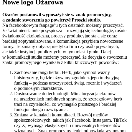
Nowe logo Ożarowa
Ożarów postanowił wyposażyć się w znak promocyjny,
a zadanie stworzenia go powierzył Proszki studio.
Na facebookowym fanpage’u tych ostatnich możemy przeczytać,
że świat nieustannie przyspiesza – rozwijają się technologie, rośnie
świadomość ekologiczna, procesy produkcyjne stają się coraz
bardziej zoptymalizowane, a komunikacja przybiera nowoczesne
formy. Te zmiany dotyczą nie tylko firm czy osób prywatnych,
ale także instytucji publicznych, w tym miast i gmin. Dalej
w komunikacji studia możemy przeczytać, że decyzja o stworzeniu
znaku promocyjnego wynikała z kilku kluczowych powodów:
Zachowanie rangi herbu. Herb, jako symbol ważny
i historyczny, będzie używany zgodnie z jego tradycyjną
funkcją – podczas uroczystości, świąt, rocznic i wydarzeń
o podniosłym charakterze.
Dostosowanie do technologii. Miniaturyzacja ekranów
na urządzeniach mobilnych sprawia, że szczegółowy herb
traci na czytelności, co wymagało prostszego i bardziej
funkcjonalnego rozwiązania.
Zmiana w kanałach komunikacji. Rozwój mediów
społecznościowych, takich jak Facebook, Instagram, TikTok
czy X, wymaga elastycznych i uniwersalnych elementów
wizualnych. Znak promocyjny lepiej odpowiada wymogom