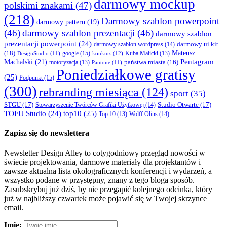
darmowy mockup
polskimi znakami
(47)
(218)
Darmowy szablon powerpoint
darmowy pattern
(19)
(46)
darmowy szablon prezentacji
(46)
darmowy szablon
prezentacji powerpoint
(24)
darmowy ui kit
darmowy szablon wordpress
(14)
Mateusz
(18)
google
(15)
konkurs
(12)
Kuba Malicki
(13)
DesignStudio
(11)
Machalski
(21)
Pentagram
państwa miasta
(16)
motoryzacja
(13)
Pantone
(11)
Poniedziałkowe gratisy
(25)
Podpunkt
(15)
(300)
rebranding miesiąca
(124)
sport
(35)
STGU
(17)
Studio Otwarte
(17)
Stowarzyszenie Twórców Grafiki Użytkowej
(14)
TOFU Studio
(24)
top10
(25)
Wolff Olins
(14)
Top 10
(13)
Zapisz się do newslettera
Newsletter Design Alley to cotygodniowy przegląd nowości w
świecie projektowania, darmowe materiały dla projektantów i
zawsze aktualna lista okołograficznych konferencji i wydarzeń, a
wszystko podane w przystępny, znany z tego bloga sposób.
Zasubskrybuj już dziś, by nie przegapić kolejnego odcinka, który
już w najbliższy czwartek może pojawić się w Twojej skrzynce
email.
Imię: