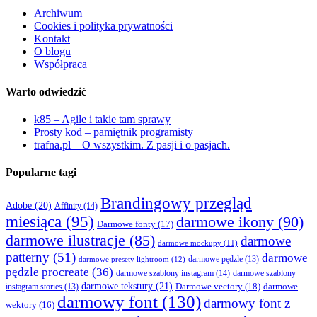
Archiwum
Cookies i polityka prywatności
Kontakt
O blogu
Współpraca
Warto odwiedzić
k85 – Agile i takie tam sprawy
Prosty kod – pamiętnik programisty
trafna.pl – O wszystkim. Z pasji i o pasjach.
Popularne tagi
Brandingowy przegląd
Adobe
(20)
Affinity
(14)
miesiąca
(95)
darmowe ikony
(90)
Darmowe fonty
(17)
darmowe ilustracje
(85)
darmowe
darmowe mockupy
(11)
patterny
(51)
darmowe
darmowe presety lightroom
(12)
darmowe pędzle
(13)
pędzle procreate
(36)
darmowe szablony instagram
(14)
darmowe szablony
darmowe tekstury
(21)
Darmowe vectory
(18)
darmowe
instagram stories
(13)
darmowy font
(130)
darmowy font z
wektory
(16)