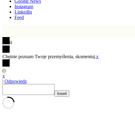
Google News
Instagram
LinkedIn
Feed
0
Chętnie poznam Twoje przemyślenia, skomentuj.
x
(
)
x
|
Odpowiedz
Insert