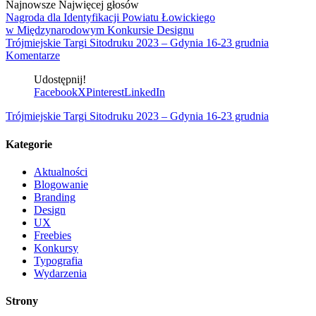
Najnowsze
Najwięcej głosów
Nagroda dla Identyfikacji Powiatu Łowickiego
w Międzynarodowym Konkursie Designu
Trójmiejskie Targi Sitodruku 2023 – Gdynia 16-23 grudnia
Komentarze
Udostępnij!
Facebook
X
Pinterest
LinkedIn
Trójmiejskie Targi Sitodruku 2023 – Gdynia 16-23 grudnia
Kategorie
Aktualności
Blogowanie
Branding
Design
UX
Freebies
Konkursy
Typografia
Wydarzenia
Strony