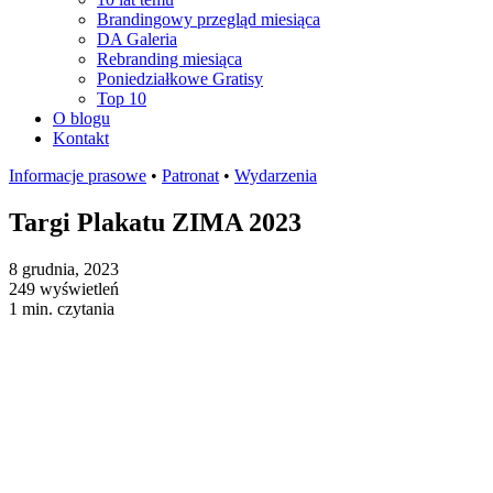
Brandingowy przegląd miesiąca
DA Galeria
Rebranding miesiąca
Poniedziałkowe Gratisy
Top 10
O blogu
Kontakt
Informacje prasowe
•
Patronat
•
Wydarzenia
Targi Plakatu ZIMA 2023
8 grudnia, 2023
249 wyświetleń
1 min. czytania