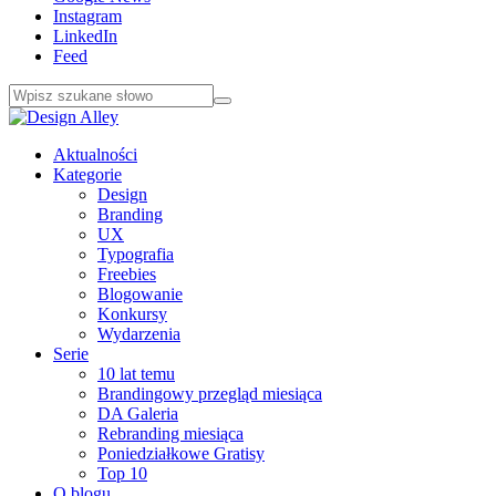
Instagram
LinkedIn
Feed
Aktualności
Kategorie
Design
Branding
UX
Typografia
Freebies
Blogowanie
Konkursy
Wydarzenia
Serie
10 lat temu
Brandingowy przegląd miesiąca
DA Galeria
Rebranding miesiąca
Poniedziałkowe Gratisy
Top 10
O blogu