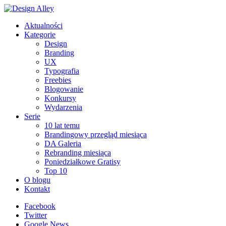
Aktualności
Kategorie
Design
Branding
UX
Typografia
Freebies
Blogowanie
Konkursy
Wydarzenia
Serie
10 lat temu
Brandingowy przegląd miesiąca
DA Galeria
Rebranding miesiąca
Poniedziałkowe Gratisy
Top 10
O blogu
Kontakt
Facebook
Twitter
Google News