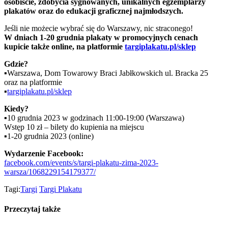
osobiście, zdobycia sygnowanych, unikalnych egzemplarzy
plakatów oraz do edukacji graficznej najmłodszych.
Jeśli nie możecie wybrać się do Warszawy, nic straconego!
W dniach 1-20 grudnia plakaty w promocyjnych cenach
kupicie także online, na platformie
targiplakatu.pl/sklep
Gdzie?
▪️Warszawa, Dom Towarowy Braci Jabłkowskich ul. Bracka 25
oraz na platformie
▪️
targiplakatu.pl/sklep
Kiedy?
▪️10 grudnia 2023 w godzinach 11:00-19:00 (Warszawa)
Wstęp 10 zł – bilety do kupienia na miejscu
▪️1-20 grudnia 2023 (online)
Wydarzenie Facebook:
facebook.com/events/s/targi-plakatu-zima-2023-
warsza/1068229154179377/
Tagi:
Targi
Targi Plakatu
Przeczytaj także