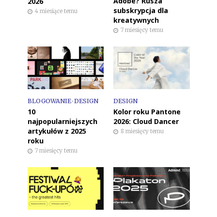
Adobe? Rusza
2026
subskrypcja dla
4 miesiące temu
kreatywnych
7 miesięcy temu
BLOGOWANIE
•
DESIGN
DESIGN
10
Kolor roku Pantone
najpopularniejszych
2026: Cloud Dancer
artykułów z 2025
8 miesięcy temu
roku
7 miesięcy temu