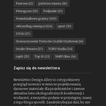
Pantone
(11)
państwa miasta
(16)
Pentagram
(25)
Podpunkt
(15)
Poniedziałkowe gratisy
(300)
rebranding miesiąca
(124)
sport
(35)
STGU
(17)
Stowarzyszenie Twórców Grafiki Użytkowej
(14)
Studio Otwarte
(17)
TOFU Studio
(24)
top10
(25)
Top 10
(13)
Wolff Olins
(14)
Zapisz się do newslettera
Newsletter Design Alley to cotygodniowy
przegląd nowości w świecie projektowania,
darmowe materiały dla projektantów i zawsze
aktualna lista okołograficznych konferencji i
wydarzeń, a wszystko podane w przystępny, znany
z tego bloga sposób. Zasubskrybuj już dziś, by nie