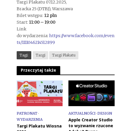
Targi Plakatu 07.12.2025,
Bracka 25 (DTBJ), Warszawa
Bilet wstępu:
12 pln
Start:
11:00 – 19:00
Link
do wydarzenia:
https://www.facebook.com/even
ts/1111046214512899
Tagi:
Targi
Targi Plakatu
Przeczytaj także
PATRONAT
•
AKTUALNOŚCI
•
DESIGN
Apple Creator Studio
WYDARZENIA
to wyzwanie rzucone
Targi Plakatu Wiosna