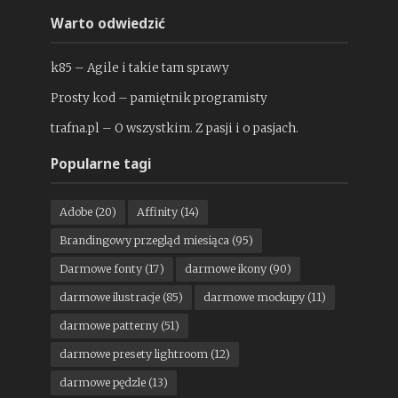
Warto odwiedzić
k85 – Agile i takie tam sprawy
Prosty kod – pamiętnik programisty
trafna.pl – O wszystkim. Z pasji i o pasjach.
Popularne tagi
Adobe
(20)
Affinity
(14)
Brandingowy przegląd miesiąca
(95)
Darmowe fonty
(17)
darmowe ikony
(90)
darmowe ilustracje
(85)
darmowe mockupy
(11)
darmowe patterny
(51)
darmowe presety lightroom
(12)
darmowe pędzle
(13)