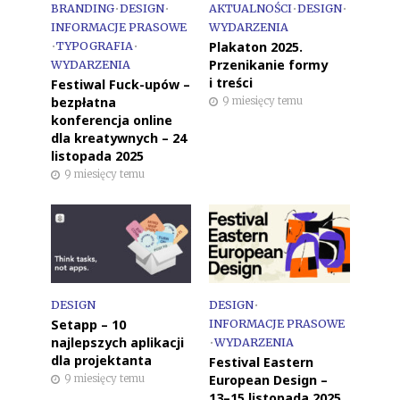
BRANDING
•
DESIGN
•
AKTUALNOŚCI
•
DESIGN
•
INFORMACJE PRASOWE
WYDARZENIA
Plakaton 2025.
•
TYPOGRAFIA
•
Przenikanie formy
WYDARZENIA
i treści
Festiwal Fuck-upów –
bezpłatna
9 miesięcy temu
konferencja online
dla kreatywnych – 24
listopada 2025
9 miesięcy temu
DESIGN
DESIGN
•
Setapp – 10
INFORMACJE PRASOWE
najlepszych aplikacji
•
WYDARZENIA
dla projektanta
Festival Eastern
European Design –
9 miesięcy temu
13–15 listopada 2025,