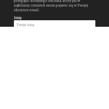
przegapić kolejnego odcinka, który już w
najbliższy czwartek może pojawić się w Twojej
skrzynce email.
Imię:
Adres e-mail:
Najnowsze komentarze
GRAFIK - Daniel Nalepka
-
Stomilanki Olsztyn
z nową identyfikacją wizualną od TOFU Studio
Kamil
-
Konkurs na logo programu
„Odyseusz”: MSZ robi sobie z nas jaja
GRAFIK - Daniel Nalepka
-
Tinder zmienia się