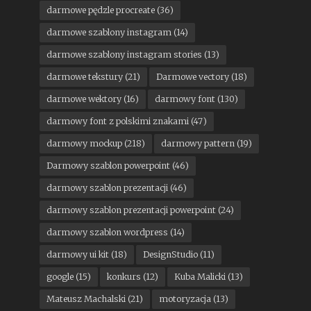
darmowe pędzle procreate
(36)
darmowe szablony instagram
(14)
darmowe szablony instagram stories
(13)
darmowe tekstury
(21)
Darmowe vectory
(18)
darmowe wektory
(16)
darmowy font
(130)
darmowy font z polskimi znakami
(47)
darmowy mockup
(218)
darmowy pattern
(19)
Darmowy szablon powerpoint
(46)
darmowy szablon prezentacji
(46)
darmowy szablon prezentacji powerpoint
(24)
darmowy szablon wordpress
(14)
darmowy ui kit
(18)
DesignStudio
(11)
google
(15)
konkurs
(12)
Kuba Malicki
(13)
Mateusz Machalski
(21)
motoryzacja
(13)