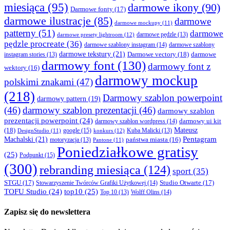
miesiąca
(95)
darmowe ikony
(90)
Darmowe fonty
(17)
darmowe ilustracje
(85)
darmowe
darmowe mockupy
(11)
patterny
(51)
darmowe
darmowe presety lightroom
(12)
darmowe pędzle
(13)
pędzle procreate
(36)
darmowe szablony instagram
(14)
darmowe szablony
darmowe tekstury
(21)
Darmowe vectory
(18)
darmowe
instagram stories
(13)
darmowy font
(130)
darmowy font z
wektory
(16)
darmowy mockup
polskimi znakami
(47)
(218)
Darmowy szablon powerpoint
darmowy pattern
(19)
(46)
darmowy szablon prezentacji
(46)
darmowy szablon
prezentacji powerpoint
(24)
darmowy ui kit
darmowy szablon wordpress
(14)
Mateusz
(18)
google
(15)
konkurs
(12)
Kuba Malicki
(13)
DesignStudio
(11)
Machalski
(21)
Pentagram
państwa miasta
(16)
motoryzacja
(13)
Pantone
(11)
Poniedziałkowe gratisy
(25)
Podpunkt
(15)
(300)
rebranding miesiąca
(124)
sport
(35)
STGU
(17)
Studio Otwarte
(17)
Stowarzyszenie Twórców Grafiki Użytkowej
(14)
TOFU Studio
(24)
top10
(25)
Wolff Olins
(14)
Top 10
(13)
Zapisz się do newslettera