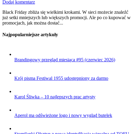
Dodaj komentarz
Black Friday zbliża się wielkimi krokami. W sieci możecie znaleźć
już setki mniejszych lub większych promocji. Ale po co kupować w
promocjach, jak można dostać...
Najpopularniejsze artykuły
Brandingowy przegląd miesiąca #95 (czerwiec 2026)
Krój pisma Festiwal 1955 udostępniony za darmo
Karol Śliwka – 10 najlepszych prac artysty
Aperol ma odświeżone logo i nowy wygląd butelek
Stomilanki Olsztyn z nową identyfikacją wizualną od TOFU