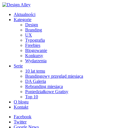
Aktualności
Kategorie
Design
Branding
UX
Typografia
Freebies
Blogowanie
Konkursy
Wydarzenia
Serie
10 lat temu
Brandingowy przegląd miesiąca
DA Galeria
Rebranding miesiąca
Poniedziałkowe Gratisy
Top 10
O blogu
Kontakt
Facebook
Twitter
Google News