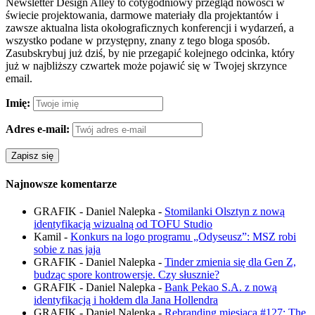
Newsletter Design Alley to cotygodniowy przegląd nowości w
świecie projektowania, darmowe materiały dla projektantów i
zawsze aktualna lista okołograficznych konferencji i wydarzeń, a
wszystko podane w przystępny, znany z tego bloga sposób.
Zasubskrybuj już dziś, by nie przegapić kolejnego odcinka, który
już w najbliższy czwartek może pojawić się w Twojej skrzynce
email.
Imię:
Adres e-mail:
Najnowsze komentarze
GRAFIK - Daniel Nalepka
-
Stomilanki Olsztyn z nową
identyfikacją wizualną od TOFU Studio
Kamil
-
Konkurs na logo programu „Odyseusz”: MSZ robi
sobie z nas jaja
GRAFIK - Daniel Nalepka
-
Tinder zmienia się dla Gen Z,
budząc spore kontrowersje. Czy słusznie?
GRAFIK - Daniel Nalepka
-
Bank Pekao S.A. z nową
identyfikacją i hołdem dla Jana Hollendra
GRAFIK - Daniel Nalepka
-
Rebranding miesiąca #127: The