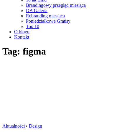
Brandingowy przegląd miesiąca
DA Galeria
Rebranding miesiąca
Poniedziałkowe Gratisy
Top 10
O blogu
Kontakt
Tag: figma
Aktualności
•
Design