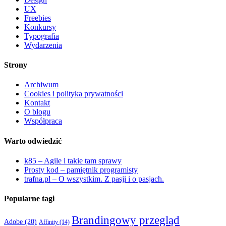
UX
Freebies
Konkursy
Typografia
Wydarzenia
Strony
Archiwum
Cookies i polityka prywatności
Kontakt
O blogu
Współpraca
Warto odwiedzić
k85 – Agile i takie tam sprawy
Prosty kod – pamiętnik programisty
trafna.pl – O wszystkim. Z pasji i o pasjach.
Popularne tagi
Brandingowy przegląd
Adobe
(20)
Affinity
(14)