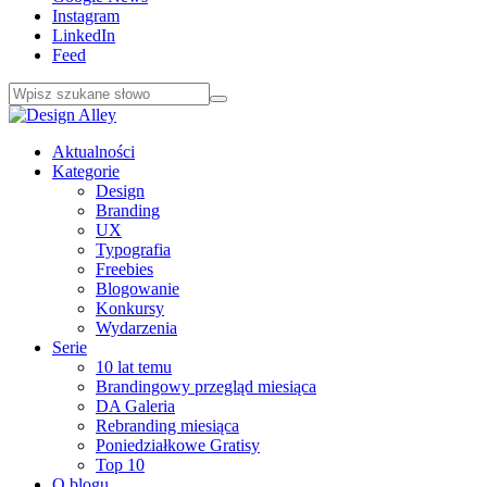
Instagram
LinkedIn
Feed
Aktualności
Kategorie
Design
Branding
UX
Typografia
Freebies
Blogowanie
Konkursy
Wydarzenia
Serie
10 lat temu
Brandingowy przegląd miesiąca
DA Galeria
Rebranding miesiąca
Poniedziałkowe Gratisy
Top 10
O blogu