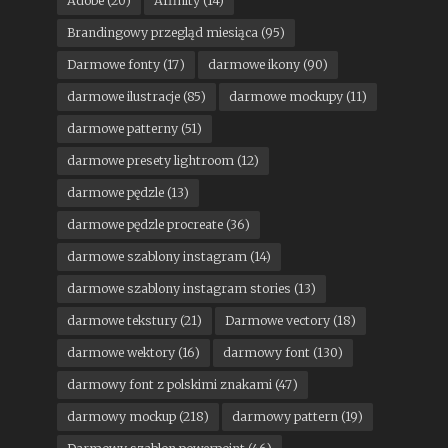
Adobe
(20)
Affinity
(14)
Brandingowy przegląd miesiąca
(95)
Darmowe fonty
(17)
darmowe ikony
(90)
darmowe ilustracje
(85)
darmowe mockupy
(11)
darmowe patterny
(51)
darmowe presety lightroom
(12)
darmowe pędzle
(13)
darmowe pędzle procreate
(36)
darmowe szablony instagram
(14)
darmowe szablony instagram stories
(13)
darmowe tekstury
(21)
Darmowe vectory
(18)
darmowe wektory
(16)
darmowy font
(130)
darmowy font z polskimi znakami
(47)
darmowy mockup
(218)
darmowy pattern
(19)