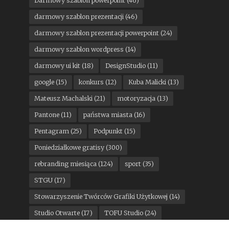
Darmowy szablon powerpoint
(46)
darmowy szablon prezentacji
(46)
darmowy szablon prezentacji powerpoint
(24)
darmowy szablon wordpress
(14)
darmowy ui kit
(18)
DesignStudio
(11)
google
(15)
konkurs
(12)
Kuba Malicki
(13)
Mateusz Machalski
(21)
motoryzacja
(13)
Pantone
(11)
państwa miasta
(16)
Pentagram
(25)
Podpunkt
(15)
Poniedziałkowe gratisy
(300)
rebranding miesiąca
(124)
sport
(35)
STGU
(17)
Stowarzyszenie Twórców Grafiki Użytkowej
(14)
Studio Otwarte
(17)
TOFU Studio
(24)