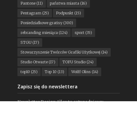
Pantone
(11)
państwa miasta
(16)
Pentagram
(25)
Podpunkt
(15)
Poniedziałkowe gratisy
(300)
rebranding miesiąca
(124)
sport
(35)
STGU
(17)
Stowarzyszenie Twórców Grafiki Użytkowej
(14)
Studio Otwarte
(17)
TOFU Studio
(24)
top10
(25)
Top 10
(13)
Wolff Olins
(14)
Zapisz się do newslettera
Newsletter Design Alley to cotygodniowy
przegląd nowości w świecie projektowania,
darmowe materiały dla projektantów i zawsze
aktualna lista okołograficznych konferencji i
wydarzeń, a wszystko podane w przystępny, znany
z tego bloga sposób. Zasubskrybuj już dziś, by nie
przegapić kolejnego odcinka, który już w