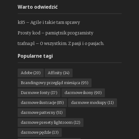
Warto odwiedzić
k85 – Agile i takie tam sprawy
Prosty kod – pamiętnik programisty
trafna.pl – O wszystkim. Z pasji i o pasjach.
Popularne tagi
Adobe
(20)
Affinity
(14)
Brandingowy przegląd miesiąca
(95)
Darmowe fonty
(17)
darmowe ikony
(90)
darmowe ilustracje
(85)
darmowe mockupy
(11)
darmowe patterny
(51)
darmowe presety lightroom
(12)
darmowe pędzle
(13)