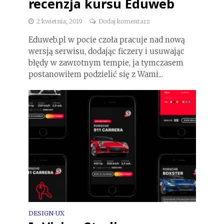
recenzja kursu Eduweb
2 kwietnia, 2019
Dodaj komentarz
Eduweb.pl w pocie czoła pracuje nad nową
wersją serwisu, dodając ficzery i usuwając
błędy w zawrotnym tempie, ja tymczasem
postanowiłem podzielić się z Wami...
DESIGN
UX
•