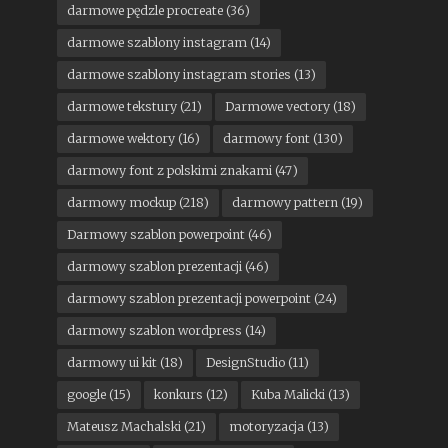
darmowe pędzle procreate
(36)
darmowe szablony instagram
(14)
darmowe szablony instagram stories
(13)
darmowe tekstury
(21)
Darmowe vectory
(18)
darmowe wektory
(16)
darmowy font
(130)
darmowy font z polskimi znakami
(47)
darmowy mockup
(218)
darmowy pattern
(19)
Darmowy szablon powerpoint
(46)
darmowy szablon prezentacji
(46)
darmowy szablon prezentacji powerpoint
(24)
darmowy szablon wordpress
(14)
darmowy ui kit
(18)
DesignStudio
(11)
google
(15)
konkurs
(12)
Kuba Malicki
(13)
Mateusz Machalski
(21)
motoryzacja
(13)