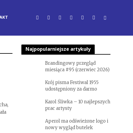
AKT
Najpopularniejsze artykuły
Brandingowy przegląd
miesiąca #95 (czerwiec 2026)
Krój pisma Festiwal 1955
udostępniony za darmo
Karol Śliwka – 10 najlepszych
cha,
prac artysty
ała
Aperol ma odświeżone logo i
nowy wygląd butelek