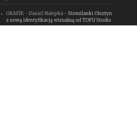
GRAFIK - Daniel Nalepka
-
Stomilanki Olsztyn
z nową identyfikacją wizualną od TOFU Studio
Kamil
-
Konkurs na logo programu „Odyseusz”:
MSZ robi sobie z nas jaja
GRAFIK - Daniel Nalepka
-
Tinder zmienia się
dla Gen Z, budząc spore kontrowersje.
Czy słusznie?
GRAFIK - Daniel Nalepka
-
Bank Pekao S.A.
z nową identyfikacją i hołdem dla Jana
Hollendra
GRAFIK - Daniel Nalepka
-
Rebranding
miesiąca #127: The Whale (maj 2026)