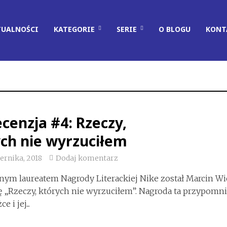
TUALNOŚCI
KATEGORIE
SERIE
O BLOGU
KONT
cenzja #4: Rzeczy,
ch nie wyrzuciłem
iernika, 2018
Dodaj komentarz
ym laureatem Nagrody Literackiej Nike został Marcin Wi
ę „Rzeczy, których nie wyrzuciłem”. Nagroda ta przypomni
e i jej...