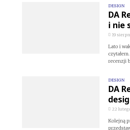
DESIGN
DA Re
i nie
19 sierpn
Lato i wa
czytałem.
recenzji 
DESIGN
DA Re
desi
22 lutego
Kolejną p
przedstaw