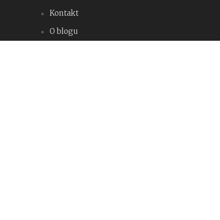
Kontakt
O blogu
Współpraca
Warto odwiedzić
k85 – Agile i takie tam sprawy
Prosty kod – pamiętnik programisty
trafna.pl – O wszystkim. Z pasji i o pasjach.