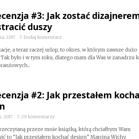
cenzja #3: Jak zostać dizajnere
 stracić duszy
ia, 2017
Dodaj komentarz
kacje, a teraz raczej urlop, to okres, w którym zawsze dużo
 Tak było i w tym roku, dlatego mam dla Was w zanadrzu k
branżowych...
cenzja #2: Jak przestałem koch
gn
, 2017
29 komentarzy
rzeczytaną przeze mnie książką, którą chciałbym Wam
ić to “Jak przestałem kochać design” Marcina Wichy.