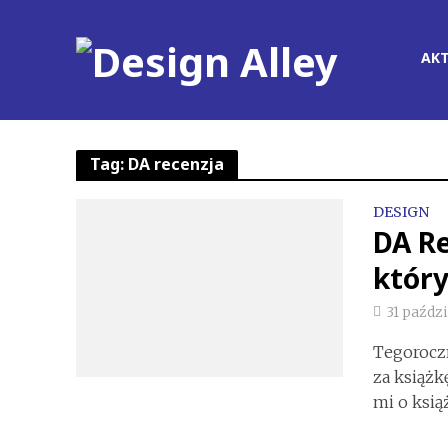
AK
Tag: DA recenzja
DESIGN
DA Re
który
31 paźdz
Tegoroczn
za książk
mi o książc