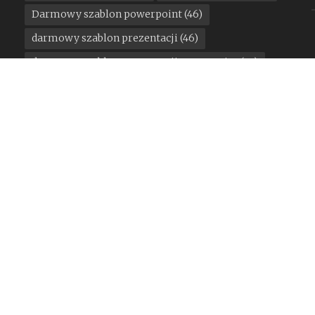
Darmowy szablon powerpoint
(46)
darmowy szablon prezentacji
(46)
darmowy szablon prezentacji powerpoint
(24)
darmowy szablon wordpress
(14)
darmowy ui kit
(18)
DesignStudio
(11)
google
(15)
konkurs
(12)
Kuba Malicki
(13)
Mateusz Machalski
(21)
motoryzacja
(13)
Pantone
(11)
państwa miasta
(16)
Pentagram
(25)
Podpunkt
(15)
Poniedziałkowe gratisy
(300)
rebranding miesiąca
(124)
sport
(35)
STGU
(17)
Stowarzyszenie Twórców Grafiki Użytkowej
(14)
Studio Otwarte
(17)
TOFU Studio
(24)