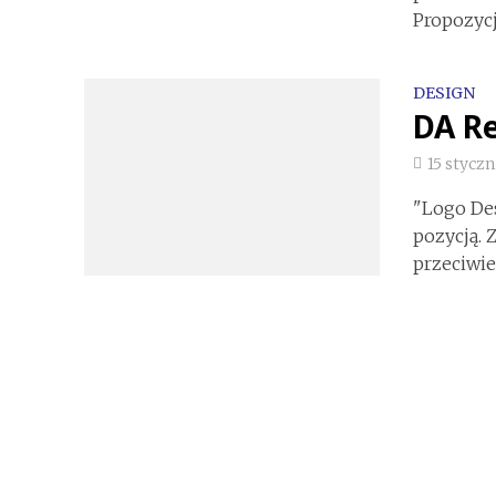
Propozycja
DESIGN
DA Re
15 styczn
"Logo Des
pozycją. 
przeciwie