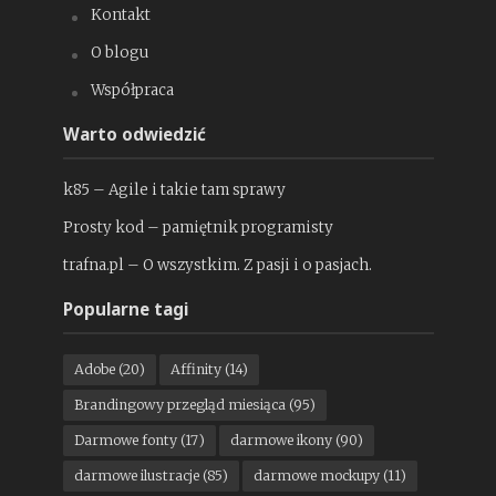
Kontakt
O blogu
Współpraca
Warto odwiedzić
k85 – Agile i takie tam sprawy
Prosty kod – pamiętnik programisty
trafna.pl – O wszystkim. Z pasji i o pasjach.
Popularne tagi
Adobe
(20)
Affinity
(14)
Brandingowy przegląd miesiąca
(95)
Darmowe fonty
(17)
darmowe ikony
(90)
darmowe ilustracje
(85)
darmowe mockupy
(11)