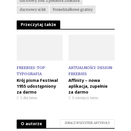
darmowy font z polskimi znakami
darmowy ui kit
Poniedziałkowe gratisy
Przeczytaj także
FREEBIES
•
TOP
•
AKTUALNOŚCI
•
DESIGN
•
TYPOGRAFIA
FREEBIES
Krój pisma Festiwal
Affinity – nowa
1955 udostępniony
aplikacja, zupełnie
za darmo
za darmo
5 dni temu
9 miesięcy temu
O autorze
ZOBACZ WSZYSTKIE ARTYKUŁY