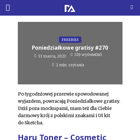
FREEBIES
Poniedziałkowe gratisy #270
219 wyświetleń
13 marca, 2023
2 min. czytania
Po tygodniowej przerwie spowodowanej
wyjazdem, powracają Poniedziałkowe gratisy.
Dziś poza mockupami, mam też dla Ciebie
darmowy krój z polskimi znakami i UI kit
do Sketcha.
Haru Toner – Cosmetic