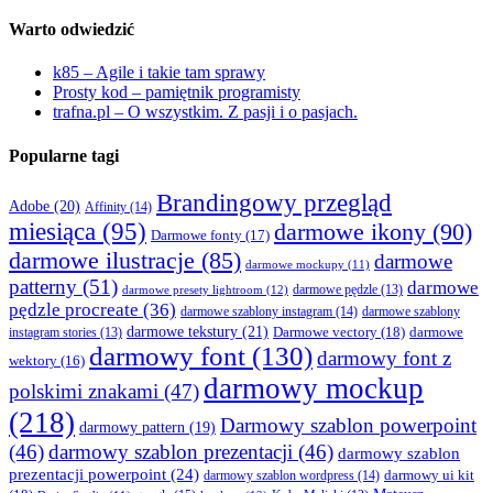
Warto odwiedzić
k85 – Agile i takie tam sprawy
Prosty kod – pamiętnik programisty
trafna.pl – O wszystkim. Z pasji i o pasjach.
Popularne tagi
Brandingowy przegląd
Adobe
(20)
Affinity
(14)
miesiąca
(95)
darmowe ikony
(90)
Darmowe fonty
(17)
darmowe ilustracje
(85)
darmowe
darmowe mockupy
(11)
patterny
(51)
darmowe
darmowe presety lightroom
(12)
darmowe pędzle
(13)
pędzle procreate
(36)
darmowe szablony instagram
(14)
darmowe szablony
darmowe tekstury
(21)
Darmowe vectory
(18)
darmowe
instagram stories
(13)
darmowy font
(130)
darmowy font z
wektory
(16)
darmowy mockup
polskimi znakami
(47)
(218)
Darmowy szablon powerpoint
darmowy pattern
(19)
(46)
darmowy szablon prezentacji
(46)
darmowy szablon
prezentacji powerpoint
(24)
darmowy ui kit
darmowy szablon wordpress
(14)