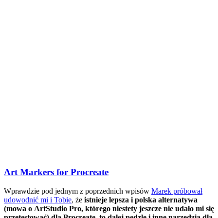
Art Markers for Procreate
Wprawdzie pod jednym z poprzednich wpisów
Marek próbował
udowodnić mi i Tobie
, że
istnieje lepsza i polska alternatywa
(mowa o ArtStudio Pro, którego niestety jeszcze nie udało mi się
przetestować) dla Procreate, to dalej pędzle i inne narzędzia dla