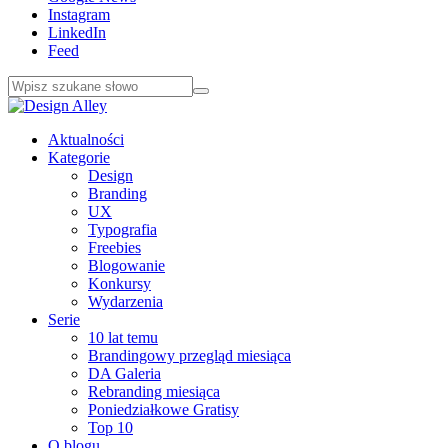
Instagram
LinkedIn
Feed
Aktualności
Kategorie
Design
Branding
UX
Typografia
Freebies
Blogowanie
Konkursy
Wydarzenia
Serie
10 lat temu
Brandingowy przegląd miesiąca
DA Galeria
Rebranding miesiąca
Poniedziałkowe Gratisy
Top 10
O blogu