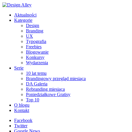
Aktualności
Kategorie
Design
Branding
UX
Typografia
Freebies
Blogowanie
Konkursy
Wydarzenia
Serie
10 lat temu
Brandingowy przegląd miesiąca
DA Galeria
Rebranding miesiąca
Poniedziałkowe Gratisy
Top 10
O blogu
Kontakt
Facebook
Twitter
Google News