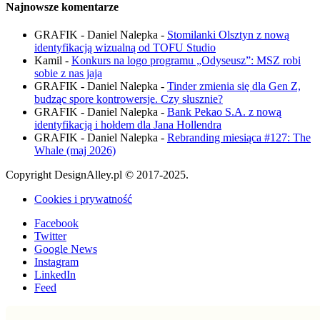
Najnowsze komentarze
GRAFIK - Daniel Nalepka
-
Stomilanki Olsztyn z nową
identyfikacją wizualną od TOFU Studio
Kamil
-
Konkurs na logo programu „Odyseusz”: MSZ robi
sobie z nas jaja
GRAFIK - Daniel Nalepka
-
Tinder zmienia się dla Gen Z,
budząc spore kontrowersje. Czy słusznie?
GRAFIK - Daniel Nalepka
-
Bank Pekao S.A. z nową
identyfikacją i hołdem dla Jana Hollendra
GRAFIK - Daniel Nalepka
-
Rebranding miesiąca #127: The
Whale (maj 2026)
Copyright DesignAlley.pl © 2017-2025.
Cookies i prywatność
Facebook
Twitter
Google News
Instagram
LinkedIn
Feed