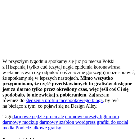
W przyszłym tygodniu spotkamy się już po meczu Polski
z Hiszpanią i tylko cud (czytaj nagła epidemia koronawirusa
w ekipie rywali czy odpukać coś znacznie gorszego) może sprawić,
że spotkamy się w lepszych nastrojach.
Mimo wszystko
przypominam, że część przedstawionych tu gratisów dostępne
jest za darmo tylko przez określony czas, więc jeśli coś Ci się
spodobało, to nie zwlekaj z pobieraniem.
Za[raszam
również do
śledzenia profilu facebookowego bloga
, by być
na bieżąco z tym, co pojawi się na Design Alley.
Tagi:
darmowe pędzle procreate
darmowe presety lightroom
darmowy mockup
darmowy szablon wordpress
grafiki do social
media
Poniedziałkowe gratisy