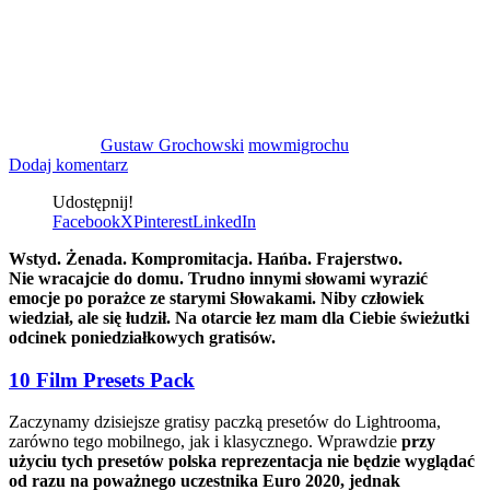
Gustaw Grochowski
mowmigrochu
Dodaj komentarz
Udostępnij!
Facebook
X
Pinterest
LinkedIn
Wstyd. Żenada. Kompromitacja. Hańba. Frajerstwo.
Nie wracajcie do domu. Trudno innymi słowami wyrazić
emocje po porażce ze starymi Słowakami. Niby człowiek
wiedział, ale się łudził. Na otarcie łez mam dla Ciebie świeżutki
odcinek poniedziałkowych gratisów.
10 Film Presets Pack
Zaczynamy dzisiejsze gratisy paczką presetów do Lightrooma,
zarówno tego mobilnego, jak i klasycznego. Wprawdzie
przy
użyciu tych presetów polska reprezentacja nie będzie wyglądać
od razu na poważnego uczestnika Euro 2020, jednak