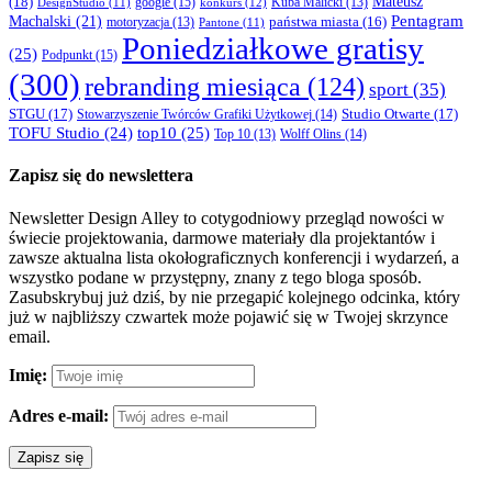
Mateusz
(18)
google
(15)
konkurs
(12)
Kuba Malicki
(13)
DesignStudio
(11)
Machalski
(21)
Pentagram
państwa miasta
(16)
motoryzacja
(13)
Pantone
(11)
Poniedziałkowe gratisy
(25)
Podpunkt
(15)
(300)
rebranding miesiąca
(124)
sport
(35)
STGU
(17)
Studio Otwarte
(17)
Stowarzyszenie Twórców Grafiki Użytkowej
(14)
TOFU Studio
(24)
top10
(25)
Wolff Olins
(14)
Top 10
(13)
Zapisz się do newslettera
Newsletter Design Alley to cotygodniowy przegląd nowości w
świecie projektowania, darmowe materiały dla projektantów i
zawsze aktualna lista okołograficznych konferencji i wydarzeń, a
wszystko podane w przystępny, znany z tego bloga sposób.
Zasubskrybuj już dziś, by nie przegapić kolejnego odcinka, który
już w najbliższy czwartek może pojawić się w Twojej skrzynce
email.
Imię:
Adres e-mail: