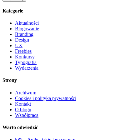
Kategorie
Aktualności
Blogowanie
Branding
Design
UX
Freebies
Konkursy
Typografia
Wydarzenia
Strony
Archiwum
Cookies i polityka prywatności
Kontakt
O blogu
Współpraca
Warto odwiedzić
k85 – Agile i takie tam sprawy