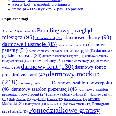
Prosty kod – pamiętnik programisty
trafna.pl – O wszystkim. Z pasji i o pasjach.
Popularne tagi
Brandingowy przegląd
Adobe
(20)
Affinity
(14)
miesiąca
(95)
darmowe ikony
(90)
Darmowe fonty
(17)
darmowe ilustracje
(85)
darmowe
darmowe mockupy
(11)
patterny
(51)
darmowe
darmowe presety lightroom
(12)
darmowe pędzle
(13)
pędzle procreate
(36)
darmowe szablony instagram
(14)
darmowe szablony
darmowe tekstury
(21)
Darmowe vectory
(18)
darmowe
instagram stories
(13)
darmowy font
(130)
darmowy font z
wektory
(16)
darmowy mockup
polskimi znakami
(47)
(218)
Darmowy szablon powerpoint
darmowy pattern
(19)
(46)
darmowy szablon prezentacji
(46)
darmowy szablon
prezentacji powerpoint
(24)
darmowy ui kit
darmowy szablon wordpress
(14)
Mateusz
(18)
google
(15)
konkurs
(12)
Kuba Malicki
(13)
DesignStudio
(11)
Machalski
(21)
Pentagram
państwa miasta
(16)
motoryzacja
(13)
Pantone
(11)
Poniedziałkowe gratisy
(25)
Podpunkt
(15)