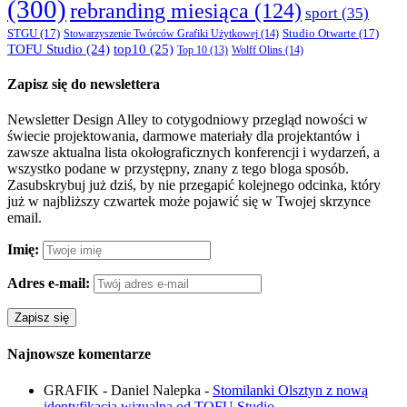
(300)
rebranding miesiąca
(124)
sport
(35)
STGU
(17)
Studio Otwarte
(17)
Stowarzyszenie Twórców Grafiki Użytkowej
(14)
TOFU Studio
(24)
top10
(25)
Wolff Olins
(14)
Top 10
(13)
Zapisz się do newslettera
Newsletter Design Alley to cotygodniowy przegląd nowości w
świecie projektowania, darmowe materiały dla projektantów i
zawsze aktualna lista okołograficznych konferencji i wydarzeń, a
wszystko podane w przystępny, znany z tego bloga sposób.
Zasubskrybuj już dziś, by nie przegapić kolejnego odcinka, który
już w najbliższy czwartek może pojawić się w Twojej skrzynce
email.
Imię:
Adres e-mail:
Najnowsze komentarze
GRAFIK - Daniel Nalepka
-
Stomilanki Olsztyn z nową
identyfikacją wizualną od TOFU Studio