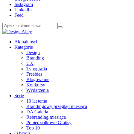
Instagram
LinkedIn
Feed
Aktualności
Kategorie
Design
Branding
UX
Typografia
Freebies
Blogowanie
Konkursy
Wydarzenia
Serie
10 lat temu
Brandingowy przegląd miesiąca
DA Galeria
Rebranding miesiąca
Poniedziałkowe Gratisy
Top 10
O blogu