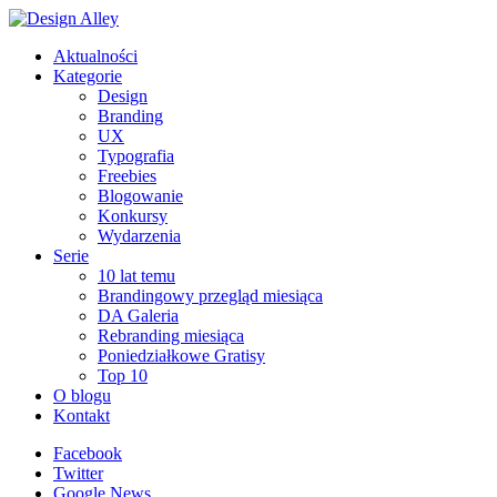
Aktualności
Kategorie
Design
Branding
UX
Typografia
Freebies
Blogowanie
Konkursy
Wydarzenia
Serie
10 lat temu
Brandingowy przegląd miesiąca
DA Galeria
Rebranding miesiąca
Poniedziałkowe Gratisy
Top 10
O blogu
Kontakt
Facebook
Twitter
Google News