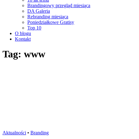
Brandingowy przegląd miesiąca
DA Galeria
Rebranding miesiąca
Poniedziałkowe Gratisy
Top 10
O blogu
Kontakt
Tag: www
Aktualności
•
Branding