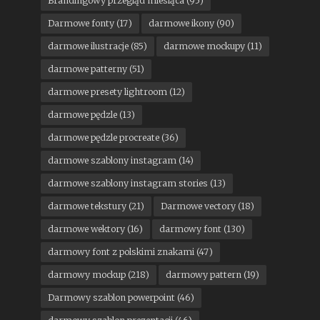
Brandingowy przegląd miesiąca
(95)
Darmowe fonty
(17)
darmowe ikony
(90)
darmowe ilustracje
(85)
darmowe mockupy
(11)
darmowe patterny
(51)
darmowe presety lightroom
(12)
darmowe pędzle
(13)
darmowe pędzle procreate
(36)
darmowe szablony instagram
(14)
darmowe szablony instagram stories
(13)
darmowe tekstury
(21)
Darmowe vectory
(18)
darmowe wektory
(16)
darmowy font
(130)
darmowy font z polskimi znakami
(47)
darmowy mockup
(218)
darmowy pattern
(19)
Darmowy szablon powerpoint
(46)