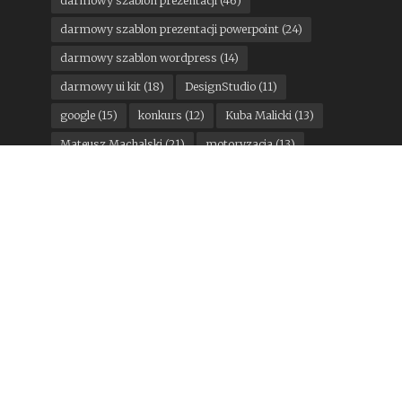
darmowy szablon prezentacji
(46)
darmowy szablon prezentacji powerpoint
(24)
darmowy szablon wordpress
(14)
darmowy ui kit
(18)
DesignStudio
(11)
google
(15)
konkurs
(12)
Kuba Malicki
(13)
Mateusz Machalski
(21)
motoryzacja
(13)
Pantone
(11)
państwa miasta
(16)
Pentagram
(25)
Podpunkt
(15)
Poniedziałkowe gratisy
(300)
rebranding miesiąca
(124)
sport
(35)
STGU
(17)
Stowarzyszenie Twórców Grafiki Użytkowej
(14)
Studio Otwarte
(17)
TOFU Studio
(24)
top10
(25)
Top 10
(13)
Wolff Olins
(14)