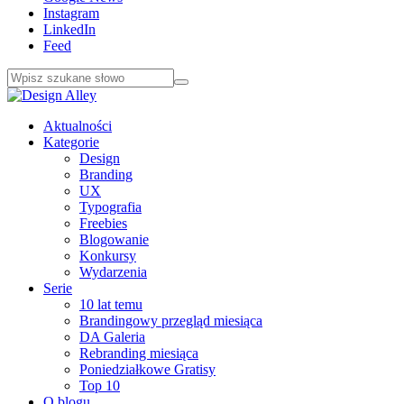
Instagram
LinkedIn
Feed
Aktualności
Kategorie
Design
Branding
UX
Typografia
Freebies
Blogowanie
Konkursy
Wydarzenia
Serie
10 lat temu
Brandingowy przegląd miesiąca
DA Galeria
Rebranding miesiąca
Poniedziałkowe Gratisy
Top 10
O blogu