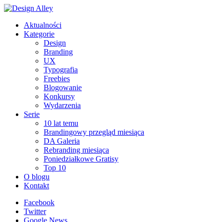
Aktualności
Kategorie
Design
Branding
UX
Typografia
Freebies
Blogowanie
Konkursy
Wydarzenia
Serie
10 lat temu
Brandingowy przegląd miesiąca
DA Galeria
Rebranding miesiąca
Poniedziałkowe Gratisy
Top 10
O blogu
Kontakt
Facebook
Twitter
Google News