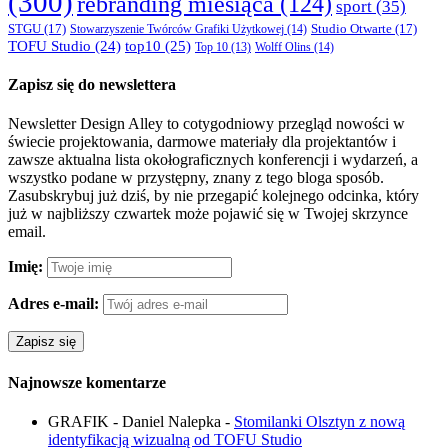
(300)
rebranding miesiąca
(124)
sport
(35)
STGU
(17)
Studio Otwarte
(17)
Stowarzyszenie Twórców Grafiki Użytkowej
(14)
TOFU Studio
(24)
top10
(25)
Wolff Olins
(14)
Top 10
(13)
Zapisz się do newslettera
Newsletter Design Alley to cotygodniowy przegląd nowości w
świecie projektowania, darmowe materiały dla projektantów i
zawsze aktualna lista okołograficznych konferencji i wydarzeń, a
wszystko podane w przystępny, znany z tego bloga sposób.
Zasubskrybuj już dziś, by nie przegapić kolejnego odcinka, który
już w najbliższy czwartek może pojawić się w Twojej skrzynce
email.
Imię:
Adres e-mail:
Najnowsze komentarze
GRAFIK - Daniel Nalepka
-
Stomilanki Olsztyn z nową
identyfikacją wizualną od TOFU Studio