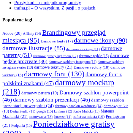
Prosty kod – pamiętnik programisty
trafna.pl – O wszystkim. Z pasji i o pasjach.
Popularne tagi
Brandingowy przegląd
Adobe
(20)
Affinity
(14)
miesiąca
(95)
darmowe ikony
(90)
Darmowe fonty
(17)
darmowe ilustracje
(85)
darmowe
darmowe mockupy
(11)
patterny
(51)
darmowe
darmowe presety lightroom
(12)
darmowe pędzle
(13)
pędzle procreate
(36)
darmowe szablony instagram
(14)
darmowe szablony
darmowe tekstury
(21)
Darmowe vectory
(18)
darmowe
instagram stories
(13)
darmowy font
(130)
darmowy font z
wektory
(16)
darmowy mockup
polskimi znakami
(47)
(218)
Darmowy szablon powerpoint
darmowy pattern
(19)
(46)
darmowy szablon prezentacji
(46)
darmowy szablon
prezentacji powerpoint
(24)
darmowy ui kit
darmowy szablon wordpress
(14)
Mateusz
(18)
google
(15)
konkurs
(12)
Kuba Malicki
(13)
DesignStudio
(11)
Machalski
(21)
Pentagram
państwa miasta
(16)
motoryzacja
(13)
Pantone
(11)
Poniedziałkowe gratisy
(25)
Podpunkt
(15)