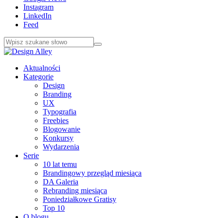
Instagram
LinkedIn
Feed
Aktualności
Kategorie
Design
Branding
UX
Typografia
Freebies
Blogowanie
Konkursy
Wydarzenia
Serie
10 lat temu
Brandingowy przegląd miesiąca
DA Galeria
Rebranding miesiąca
Poniedziałkowe Gratisy
Top 10
O blogu