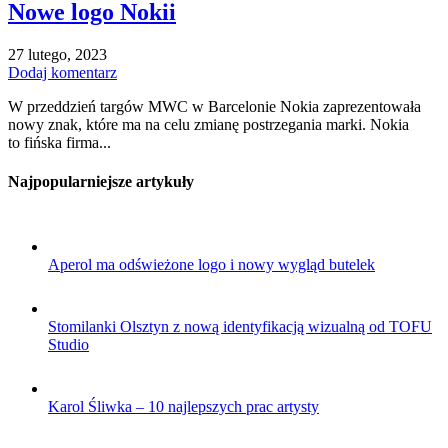
Nowe logo Nokii
27 lutego, 2023
Dodaj komentarz
W przeddzień targów MWC w Barcelonie Nokia zaprezentowała
nowy znak, które ma na celu zmianę postrzegania marki. Nokia
to fińska firma...
Najpopularniejsze artykuły
Aperol ma odświeżone logo i nowy wygląd butelek
Stomilanki Olsztyn z nową identyfikacją wizualną od TOFU
Studio
Karol Śliwka – 10 najlepszych prac artysty