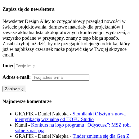
Zapisz się do newslettera
Newsletter Design Alley to cotygodniowy przegląd nowości w
świecie projektowania, darmowe materiały dla projektantów i
zawsze aktualna lista okołograficznych konferencji i wydarzeń, a
wszystko podane w przystępny, znany z tego bloga sposób.
Zasubskrybuj już dziś, by nie przegapić kolejnego odcinka, który
już w najbliższy czwartek może pojawić się w Twojej skrzynce
email.
Imię:
Adres e-mail:
Najnowsze komentarze
GRAFIK - Daniel Nalepka
-
Stomilanki Olsztyn z nową
identyfikacją wizualną od TOFU Studio
Kamil
-
Konkurs na logo programu „Odyseusz”: MSZ robi
sobie z nas jaja
GRAFIK - Daniel Nalepka
-
Tinder zmienia się dla Gen Z,