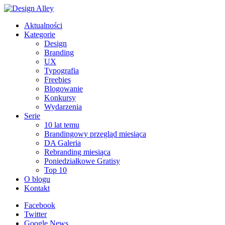
Aktualności
Kategorie
Design
Branding
UX
Typografia
Freebies
Blogowanie
Konkursy
Wydarzenia
Serie
10 lat temu
Brandingowy przegląd miesiąca
DA Galeria
Rebranding miesiąca
Poniedziałkowe Gratisy
Top 10
O blogu
Kontakt
Facebook
Twitter
Google News