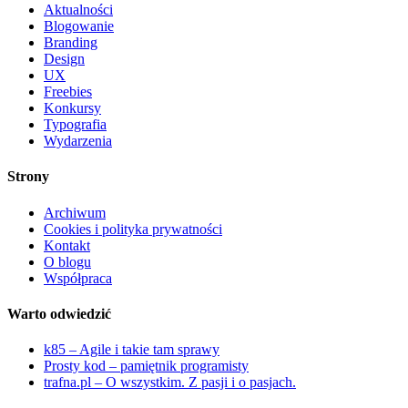
Aktualności
Blogowanie
Branding
Design
UX
Freebies
Konkursy
Typografia
Wydarzenia
Strony
Archiwum
Cookies i polityka prywatności
Kontakt
O blogu
Współpraca
Warto odwiedzić
k85 – Agile i takie tam sprawy
Prosty kod – pamiętnik programisty
trafna.pl – O wszystkim. Z pasji i o pasjach.