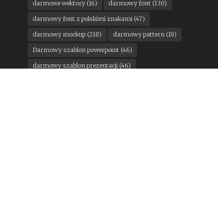
darmowe wektory
(16)
darmowy font
(130)
darmowy font z polskimi znakami
(47)
darmowy mockup
(218)
darmowy pattern
(19)
Darmowy szablon powerpoint
(46)
darmowy szablon prezentacji
(46)
darmowy szablon prezentacji powerpoint
(24)
darmowy szablon wordpress
(14)
darmowy ui kit
(18)
DesignStudio
(11)
google
(15)
konkurs
(12)
Kuba Malicki
(13)
Mateusz Machalski
(21)
motoryzacja
(13)
Pantone
(11)
państwa miasta
(16)
Pentagram
(25)
Podpunkt
(15)
Poniedziałkowe gratisy
(300)
rebranding miesiąca
(124)
sport
(35)