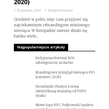
2020)
19 grudnia, 2020
Dodaj komentarz
Grudzień w pełni, więc czas przyjrzeć się
najciekawszym rebrandingom minionego
miesiąca. W listopadzie zawsze działo się
bardzo wiele...
Najpopularniejsze artykuły
Krój pisma Festiwal 1955
udostępniony za darmo
Brandingowy przegląd miesiąca #95
(czerwiec 2026)
Stomilanki Olsztyn z nową
identyfikacją wizualną od TOFU
Studio
Nowe logo KFC. Pułkownik Sanders