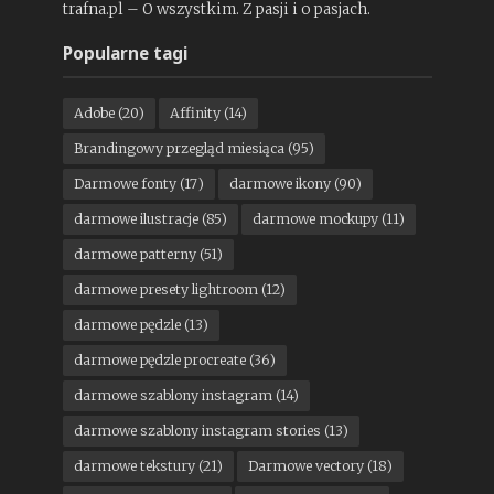
trafna.pl – O wszystkim. Z pasji i o pasjach.
Popularne tagi
Adobe
(20)
Affinity
(14)
Brandingowy przegląd miesiąca
(95)
Darmowe fonty
(17)
darmowe ikony
(90)
darmowe ilustracje
(85)
darmowe mockupy
(11)
darmowe patterny
(51)
darmowe presety lightroom
(12)
darmowe pędzle
(13)
darmowe pędzle procreate
(36)
darmowe szablony instagram
(14)
darmowe szablony instagram stories
(13)
darmowe tekstury
(21)
Darmowe vectory
(18)