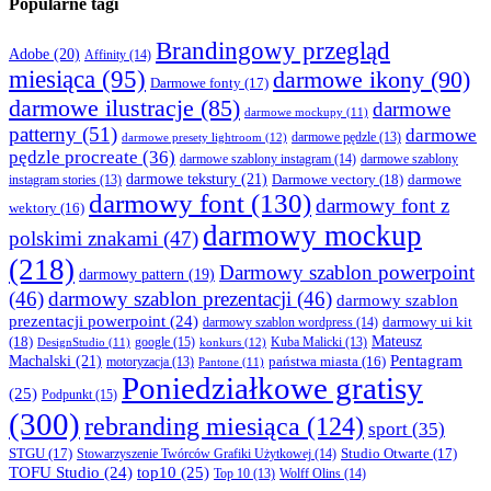
Popularne tagi
Brandingowy przegląd
Adobe
(20)
Affinity
(14)
miesiąca
(95)
darmowe ikony
(90)
Darmowe fonty
(17)
darmowe ilustracje
(85)
darmowe
darmowe mockupy
(11)
patterny
(51)
darmowe
darmowe presety lightroom
(12)
darmowe pędzle
(13)
pędzle procreate
(36)
darmowe szablony instagram
(14)
darmowe szablony
darmowe tekstury
(21)
Darmowe vectory
(18)
darmowe
instagram stories
(13)
darmowy font
(130)
darmowy font z
wektory
(16)
darmowy mockup
polskimi znakami
(47)
(218)
Darmowy szablon powerpoint
darmowy pattern
(19)
(46)
darmowy szablon prezentacji
(46)
darmowy szablon
prezentacji powerpoint
(24)
darmowy ui kit
darmowy szablon wordpress
(14)
Mateusz
(18)
google
(15)
konkurs
(12)
Kuba Malicki
(13)
DesignStudio
(11)
Machalski
(21)
Pentagram
państwa miasta
(16)
motoryzacja
(13)
Pantone
(11)
Poniedziałkowe gratisy
(25)
Podpunkt
(15)
(300)
rebranding miesiąca
(124)
sport
(35)
STGU
(17)
Studio Otwarte
(17)
Stowarzyszenie Twórców Grafiki Użytkowej
(14)
TOFU Studio
(24)
top10
(25)
Wolff Olins
(14)
Top 10
(13)