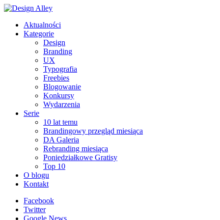
Aktualności
Kategorie
Design
Branding
UX
Typografia
Freebies
Blogowanie
Konkursy
Wydarzenia
Serie
10 lat temu
Brandingowy przegląd miesiąca
DA Galeria
Rebranding miesiąca
Poniedziałkowe Gratisy
Top 10
O blogu
Kontakt
Facebook
Twitter
Google News