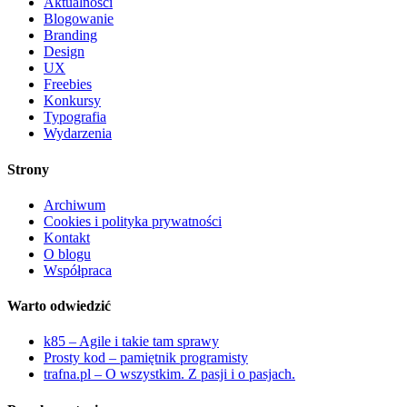
Aktualności
Blogowanie
Branding
Design
UX
Freebies
Konkursy
Typografia
Wydarzenia
Strony
Archiwum
Cookies i polityka prywatności
Kontakt
O blogu
Współpraca
Warto odwiedzić
k85 – Agile i takie tam sprawy
Prosty kod – pamiętnik programisty
trafna.pl – O wszystkim. Z pasji i o pasjach.