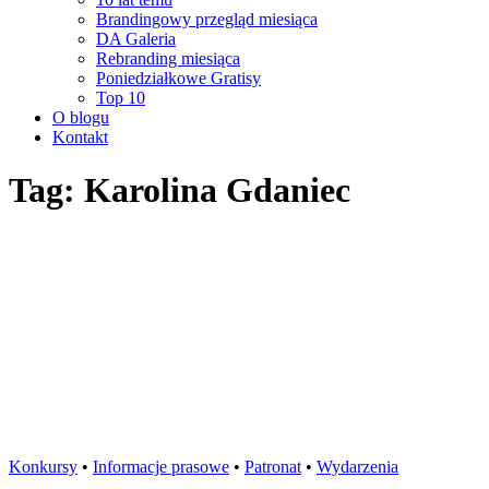
Brandingowy przegląd miesiąca
DA Galeria
Rebranding miesiąca
Poniedziałkowe Gratisy
Top 10
O blogu
Kontakt
Tag: Karolina Gdaniec
Konkursy
•
Informacje prasowe
•
Patronat
•
Wydarzenia