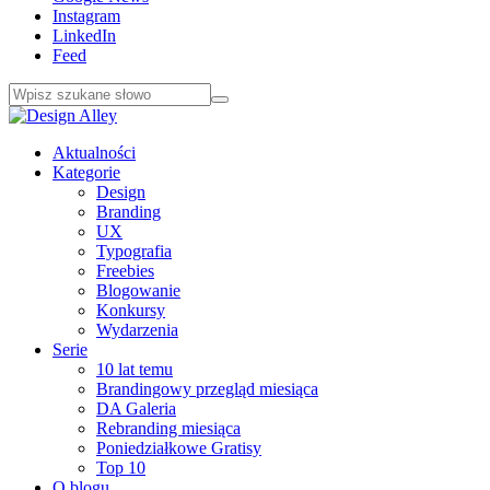
Instagram
LinkedIn
Feed
Aktualności
Kategorie
Design
Branding
UX
Typografia
Freebies
Blogowanie
Konkursy
Wydarzenia
Serie
10 lat temu
Brandingowy przegląd miesiąca
DA Galeria
Rebranding miesiąca
Poniedziałkowe Gratisy
Top 10
O blogu